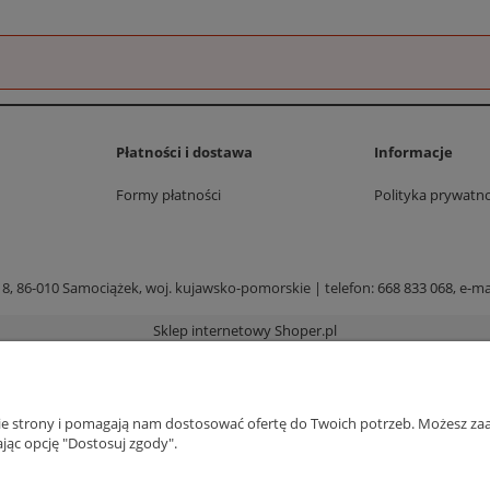
Płatności i dostawa
Informacje
Formy płatności
Polityka prywatno
 8, 86-010 Samociążek, woj. kujawsko-pomorskie | telefon:
668 833 068
, e-ma
Sklep internetowy Shoper.pl
nie strony i pomagają nam dostosować ofertę do Twoich potrzeb. Możesz zaa
jąc opcję "Dostosuj zgody".