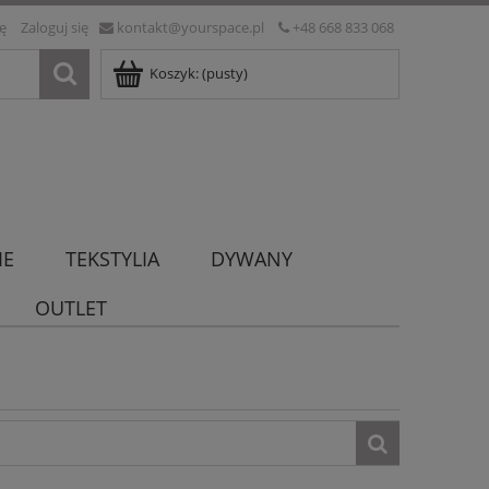
ię
Zaloguj się
kontakt@yourspace.pl
+48 668 833 068
Koszyk:
(pusty)
IE
TEKSTYLIA
DYWANY
OUTLET