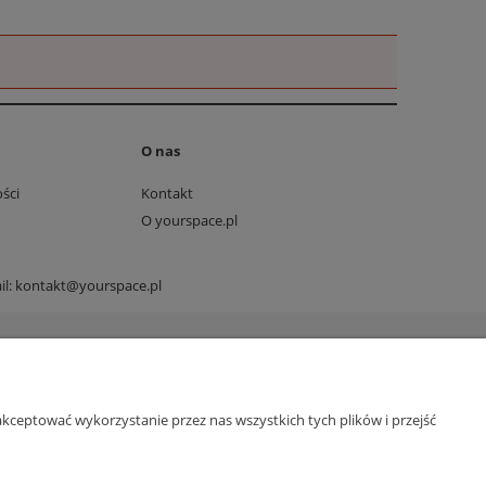
O nas
ści
Kontakt
O yourspace.pl
il:
kontakt@yourspace.pl
kceptować wykorzystanie przez nas wszystkich tych plików i przejść