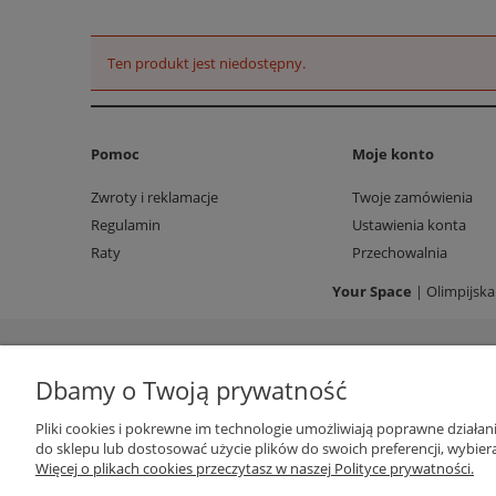
Ten produkt jest niedostępny.
Pomoc
Moje konto
Zwroty i reklamacje
Twoje zamówienia
Regulamin
Ustawienia konta
Raty
Przechowalnia
Your Space
| Olimpijska
Dbamy o Twoją prywatność
Pliki cookies i pokrewne im technologie umożliwiają poprawne działa
do sklepu lub dostosować użycie plików do swoich preferencji, wybiera
Więcej o plikach cookies przeczytasz w naszej Polityce prywatności.