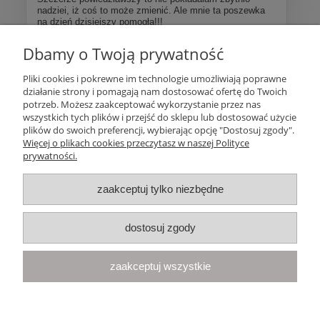
nadziei, iż coś to może zmienić. Ale mnie ta poszewka
na dzień dzisiejszy pomogła!!!
Dbamy o Twoją prywatność
Więcej opinii
Pliki cookies i pokrewne im technologie umożliwiają poprawne
działanie strony i pomagają nam dostosować ofertę do Twoich
Pomoc
potrzeb. Możesz zaakceptować wykorzystanie przez nas
wszystkich tych plików i przejść do sklepu lub dostosować użycie
plików do swoich preferencji, wybierając opcję "Dostosuj zgody".
Moje konto
Więcej o plikach cookies przeczytasz w naszej Polityce
prywatności.
Płatności i dostawa
zaakceptuj tylko niezbędne
Informacje
dostosuj zgody
O nas
zaakceptuj wszystkie
Your Space
| Olimpijska 8, 86-010 Samociążek, woj. kujawsko-
pomorskie | telefon:
668 833 068
, e-mail:
kontakt@yourspace.pl
pokaż pełną wersję strony