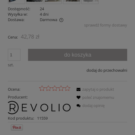
Dostępność:
24
Wysyłka w:
4 dni
Dostawa:
Darmowa
sprawdź formy dostawy
Cena nie zawiera ewentualnych kosztów płatności
42,78 zł
Cena:
do koszyka
szt.
dodaj do przechowalni
Ocena:
zapytaj o produkt
Producent:
poleć znajomemu
dodaj opinię
Kod produktu:
11559