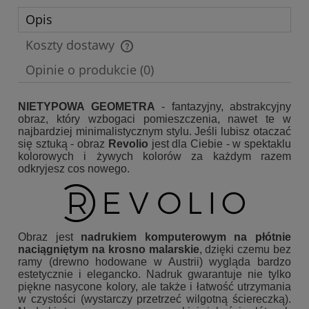
Opis
Koszty dostawy
Cena nie zawiera ewentualnych kosztów płatności
Opinie o produkcie (0)
NIETYPOWA GEOMETRA
- fantazyjny, abstrakcyjny
obraz, który wzbogaci pomieszczenia, nawet te w
najbardziej minimalistycznym stylu. Jeśli lubisz otaczać
się sztuką - obraz
Revolio
jest dla Ciebie - w spektaklu
kolorowych i żywych kolorów za każdym razem
odkryjesz cos nowego.
Obraz jest
nadrukiem komputerowym na płótnie
naciągniętym na krosno malarskie
, dzięki czemu bez
ramy (drewno hodowane w Austrii) wygląda bardzo
estetycznie i elegancko. Nadruk gwarantuje nie tylko
piękne nasycone kolory, ale także i łatwość utrzymania
w czystości (wystarczy przetrzeć wilgotną ściereczką).