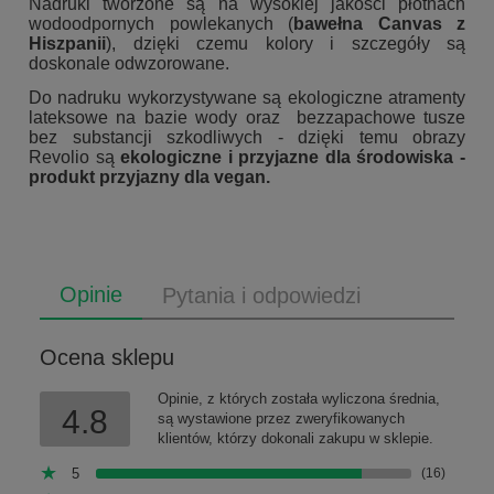
Nadruki tworzone są na wysokiej jakości płótnach
wodoodpornych powlekanych (
bawełna Canvas z
Hiszpanii
), dzięki czemu kolory i szczegóły są
doskonale odwzorowane.
Do nadruku wykorzystywane są ekologiczne atramenty
lateksowe na bazie wody oraz bezzapachowe tusze
bez substancji szkodliwych - dzięki temu obrazy
Revolio są
ekologiczne i przyjazne dla środowiska -
produkt przyjazny dla vegan.
Opinie
Pytania i odpowiedzi
Ocena sklepu
Opinie, z których została wyliczona średnia,
4.8
są wystawione przez zweryfikowanych
klientów, którzy dokonali zakupu w sklepie.
5
(16)