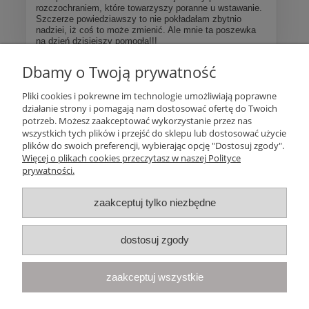
rozczochraniem, które towarzyszy poranne u wstawanie.
Szczerze powiedziawszy to nie pokładałam zbytnio
nadziei, iż coś to może zmienić. Ale mnie ta poszewka
na dzień dzisiejszy pomogła!!!
Dbamy o Twoją prywatność
Więcej opinii
Pliki cookies i pokrewne im technologie umożliwiają poprawne
działanie strony i pomagają nam dostosować ofertę do Twoich
Pomoc
potrzeb. Możesz zaakceptować wykorzystanie przez nas
wszystkich tych plików i przejść do sklepu lub dostosować użycie
plików do swoich preferencji, wybierając opcję "Dostosuj zgody".
Moje konto
Więcej o plikach cookies przeczytasz w naszej Polityce
prywatności.
Płatności i dostawa
zaakceptuj tylko niezbędne
Informacje
dostosuj zgody
O nas
zaakceptuj wszystkie
Your Space
| Olimpijska 8, 86-010 Samociążek, woj. kujawsko-
pomorskie | telefon:
668 833 068
, e-mail:
kontakt@yourspace.pl