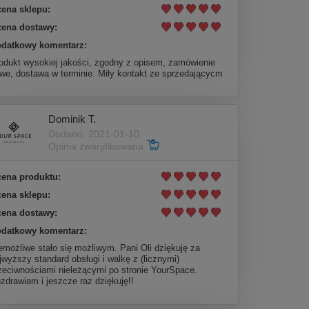
ena sklepu:
ena dostawy:
datkowy komentarz:
odukt wysokiej jakości, zgodny z opisem, zamówienie
twe, dostawa w terminie. Miły kontakt ze sprzedającycm
Dominik T.
Dodano: 2021-01-10
Opinia zweryfikowana
ena produktu:
ena sklepu:
ena dostawy:
datkowy komentarz:
emożliwe stało się możliwym. Pani Oli dziękuję za
jwyższy standard obsługi i walkę z (licznymi)
zeciwnościami nieleżącymi po stronie YourSpace.
zdrawiam i jeszcze raz dziękuję!!