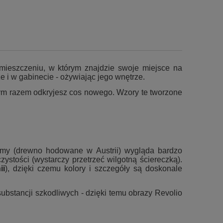
mieszczeniu, w którym znajdzie swoje miejsce na
że i w gabinecie - ożywiając jego wnętrze.
dym razem odkryjesz cos nowego. Wzory te tworzone
amy (drewno hodowane w Austrii) wygląda bardzo
zystości (wystarczy przetrzeć wilgotną ściereczką).
ii
), dzięki czemu kolory i szczegóły są doskonale
stancji szkodliwych - dzięki temu obrazy Revolio