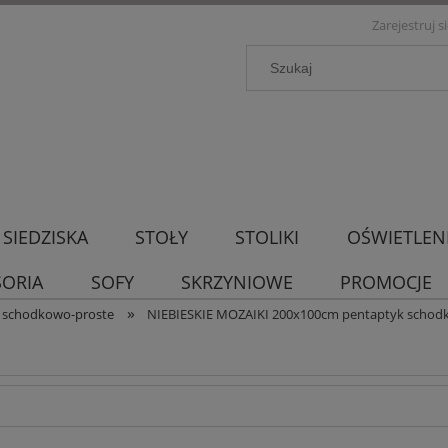
Zarejestruj s
SIEDZISKA
STOŁY
STOLIKI
OŚWIETLEN
SORIA
SOFY
SKRZYNIOWE
PROMOCJE
»
e schodkowo-proste
NIEBIESKIE MOZAIKI 200x100cm pentaptyk schod