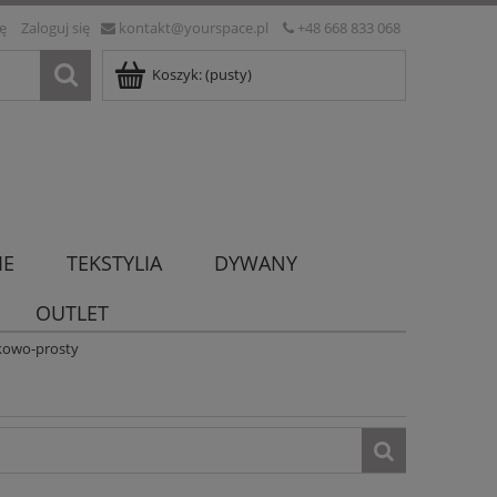
ię
Zaloguj się
kontakt@yourspace.pl
+48 668 833 068
Koszyk:
(pusty)
IE
TEKSTYLIA
DYWANY
OUTLET
kowo-prosty