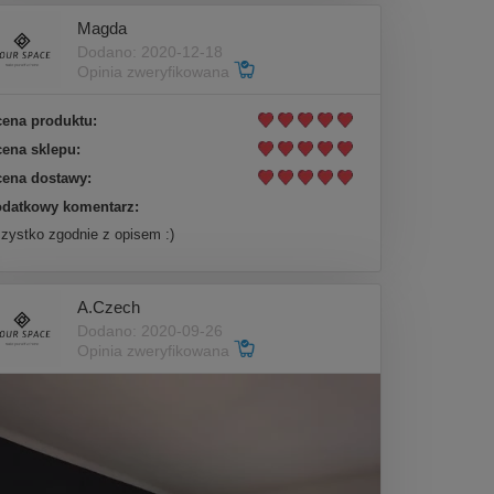
Magda
Dodano: 2020-12-18
Opinia zweryfikowana
ena produktu:
ena sklepu:
ena dostawy:
datkowy komentarz:
zystko zgodnie z opisem :)
A.Czech
Dodano: 2020-09-26
Opinia zweryfikowana