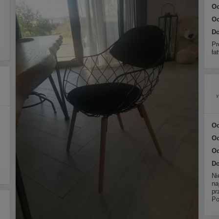
Oc
Oc
Do
Pr
ła
Oc
Oc
Oc
Do
Ni
na
pr
Po