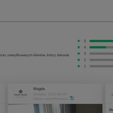
5
4
3
przez zweryfikowanych klientów, którzy dokonali
2
1
Magda
Dodano: 2021-04-09
Opinia zweryfikowana
Oc