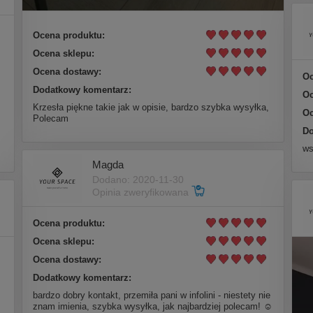
Ocena produktu:
Ocena sklepu:
Ocena dostawy:
Oc
Dodatkowy komentarz:
Oc
Krzesła piękne takie jak w opisie, bardzo szybka wysyłka,
Oc
Polecam
Do
ws
Magda
Dodano: 2020-11-30
Opinia zweryfikowana
Ocena produktu:
Ocena sklepu:
Ocena dostawy:
Dodatkowy komentarz:
bardzo dobry kontakt, przemiła pani w infolini - niestety nie
znam imienia, szybka wysyłka, jak najbardziej polecam! ☺️