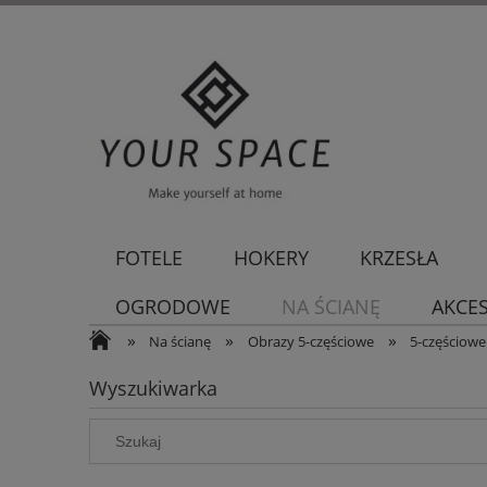
FOTELE
HOKERY
KRZESŁA
OGRODOWE
NA ŚCIANĘ
AKCE
»
»
»
Na ścianę
Obrazy 5-częściowe
5-częściow
Wyszukiwarka