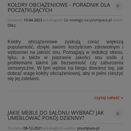
KOŁDRY OBCIĄŻENIOWE - PORADNIK DLA
0
POCZĄTKUJĄCYCH
Dodano:
10-04-2023
w kategorii:
Co nowego na yourspace.pl
autor:
Ola J.
Kołdry obciążeniowe zyskują coraz większą
popularność, dzięki swoim korzyściom zdrowotnym i
wpływowi na jakość snu. Pomagają w redukcji stresu,
lęku, a także w poprawie jakości snu osób z
problemami takimi jak bezsenność czy zaburzenia
sensoryczne. W tym wpisie na blogu dowiesz się, jak
dobrać wagę kołdry obciążeniowej, aby w pełni cieszyć
się jej zaletami.
czytaj całość »
JAKIE MEBLE DO SALONU WYBRAĆ? JAK
0
UMEBLOWAĆ POKÓJ DZIENNY?
Dodano:
08-12-2021
w kategorii:
-
autor:
yourspace.pl