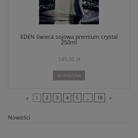
EDEN świeca sojowa premium crystal
250ml
149,00 zł
do koszyka
«
1
2
3
4
5
...
18
»
Nowości