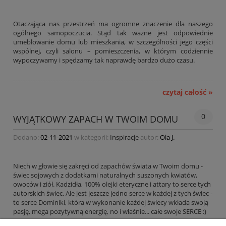
Otaczająca nas przestrzeń ma ogromne znaczenie dla naszego
ogólnego samopoczucia. Stąd tak ważne jest odpowiednie
umeblowanie domu lub mieszkania, w szczególności jego części
wspólnej, czyli salonu – pomieszczenia, w którym codziennie
wypoczywamy i spędzamy tak naprawdę bardzo dużo czasu.
czytaj całość »
0
WYJĄTKOWY ZAPACH W TWOIM DOMU
Dodano:
02-11-2021
w kategorii:
Inspiracje
autor:
Ola J.
Niech w głowie się zakręci od zapachów świata w Twoim domu -
świec sojowych z dodatkami naturalnych suszonych kwiatów,
owoców i ziół. Kadzidła, 100% olejki eteryczne i attary to serce tych
autorskich świec. Ale jest jeszcze jedno serce w każdej z tych świec -
to serce Dominiki, która w wykonanie każdej świecy wkłada swoją
pasję, mega pozytywną energię, no i właśnie... całe swoje SERCE :)