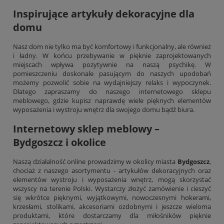
Inspirujące artykuły dekoracyjne dla
domu
Nasz dom nie tylko ma być komfortowy i funkcjonalny, ale również
i ładny. W końcu przebywanie w pięknie zaprojektowanych
miejscach wpływa pozytywnie na naszą psychikę. W
pomieszczeniu doskonale pasującym do naszych upodobań
możemy pozwolić sobie na wydajniejszy relaks i wypoczynek.
Dlatego zapraszamy do naszego internetowego sklepu
meblowego, gdzie kupisz naprawdę wiele pięknych elementów
wyposażenia i wystroju wnętrz dla swojego domu bądź biura.
Internetowy sklep meblowy –
Bydgoszcz i okolice
Naszą działalność online prowadzimy w okolicy miasta
Bydgoszcz
,
chociaż z naszego asortymentu - artykułów dekoracyjnych oraz
elementów wystroju i wyposażenia wnętrz, mogą skorzystać
wszyscy na terenie Polski. Wystarczy złożyć zamówienie i cieszyć
się wkrótce pięknymi, wyjątkowymi, nowoczesnymi
hokerami
,
krzesłami, stolikami, akcesoriami ozdobnymi i jeszcze wieloma
produktami, które dostarczamy dla miłośników pięknie