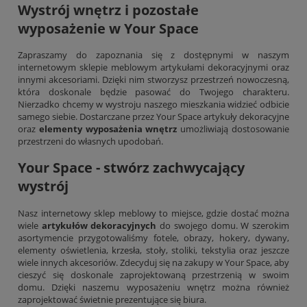
Wystrój wnętrz i pozostałe
wyposażenie w Your Space
Zapraszamy do zapoznania się z dostępnymi w naszym
internetowym sklepie meblowym artykułami dekoracyjnymi oraz
innymi akcesoriami. Dzięki nim stworzysz przestrzeń nowoczesną,
która doskonale będzie pasować do Twojego charakteru.
Nierzadko chcemy w wystroju naszego mieszkania widzieć odbicie
samego siebie. Dostarczane przez Your Space artykuły dekoracyjne
oraz
elementy wyposażenia wnętrz
umożliwiają dostosowanie
przestrzeni do własnych upodobań.
Your Space - stwórz zachwycający
wystrój
Nasz internetowy sklep meblowy to miejsce, gdzie dostać można
wiele
artykułów dekoracyjnych
do swojego domu. W szerokim
asortymencie przygotowaliśmy fotele, obrazy, hokery, dywany,
elementy oświetlenia,
krzesła
, stoły, stoliki, tekstylia oraz jeszcze
wiele innych akcesoriów. Zdecyduj się na zakupy w Your Space, aby
cieszyć się doskonale zaprojektowaną przestrzenią w swoim
domu. Dzięki naszemu wyposażeniu wnętrz można również
zaprojektować świetnie prezentujące się biura.