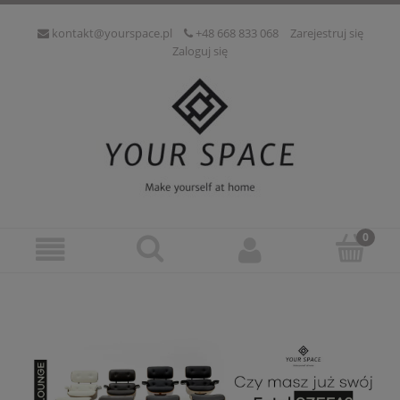
kontakt@yourspace.pl
+48 668 833 068
Zarejestruj się
Zaloguj się