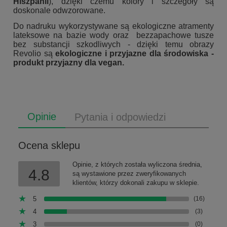
Hiszpanii
), dzięki czemu kolory i szczegóły są
doskonale odwzorowane.
Do nadruku wykorzystywane są ekologiczne atramenty
lateksowe na bazie wody oraz bezzapachowe tusze
bez substancji szkodliwych - dzięki temu obrazy
Revolio są
ekologiczne i przyjazne dla środowiska -
produkt przyjazny dla vegan.
Opinie
Pytania i odpowiedzi
Ocena sklepu
Opinie, z których została wyliczona średnia,
4.8
są wystawione przez zweryfikowanych
klientów, którzy dokonali zakupu w sklepie.
5
(16)
4
(3)
3
(0)