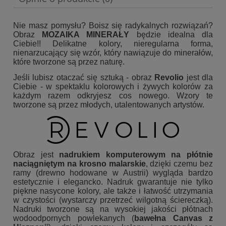
Nie masz pomysłu? Boisz się radykalnych rozwiązań?
Obraz
MOZAIKA MINERAŁY
będzie idealna dla
Ciebie!! Delikatne kolory, nieregularna forma,
nienarzucający się wzór, który nawiązuje do minerałów,
które tworzone są przez naturę.
Jeśli lubisz otaczać się sztuką - obraz
Revolio
jest dla
Ciebie - w spektaklu kolorowych i żywych kolorów za
każdym razem odkryjesz cos nowego. Wzory te
tworzone są przez młodych, utalentowanych artystów.
Obraz jest
nadrukiem komputerowym na płótnie
naciągniętym na krosno malarskie
, dzięki czemu bez
ramy (drewno hodowane w Austrii) wygląda bardzo
estetycznie i elegancko. Nadruk gwarantuje nie tylko
piękne nasycone kolory, ale także i łatwość utrzymania
w czystości (wystarczy przetrzeć wilgotną ściereczką).
Nadruki tworzone są na wysokiej jakości płótnach
wodoodpornych powlekanych (
bawełna Canvas z