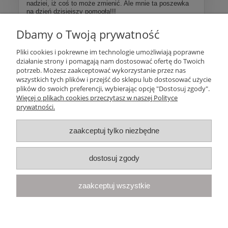
nadziei, iż coś to może zmienić. Ale mnie ta poszewka
na dzień dzisiejszy pomogła!!!
Dbamy o Twoją prywatność
Więcej opinii
Pliki cookies i pokrewne im technologie umożliwiają poprawne
działanie strony i pomagają nam dostosować ofertę do Twoich
Pomoc
potrzeb. Możesz zaakceptować wykorzystanie przez nas
wszystkich tych plików i przejść do sklepu lub dostosować użycie
plików do swoich preferencji, wybierając opcję "Dostosuj zgody".
Moje konto
Więcej o plikach cookies przeczytasz w naszej Polityce
prywatności.
Płatności i dostawa
zaakceptuj tylko niezbędne
Informacje
dostosuj zgody
O nas
zaakceptuj wszystkie
Your Space
| Olimpijska 8, 86-010 Samociążek, woj. kujawsko-
pomorskie | telefon:
668 833 068
, e-mail:
kontakt@yourspace.pl
pokaż pełną wersję strony