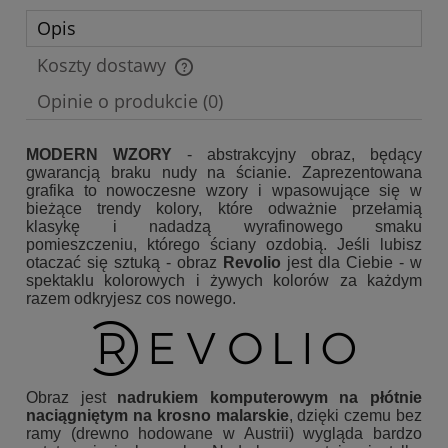
Opis
Koszty dostawy
Cena nie zawiera ewentualnych kosztów płatności
Opinie o produkcie (0)
MODERN WZORY
- abstrakcyjny obraz, będący
gwarancją braku nudy na ścianie. Zaprezentowana
grafika to nowoczesne wzory i wpasowujące się w
bieżące trendy kolory, które odważnie przełamią
klasykę i nadadzą wyrafinowego smaku
pomieszczeniu, którego ściany ozdobią. Jeśli lubisz
otaczać się sztuką - obraz
Revolio
jest dla Ciebie - w
spektaklu kolorowych i żywych kolorów za każdym
razem odkryjesz cos nowego.
Obraz jest
nadrukiem komputerowym na płótnie
naciągniętym na krosno malarskie
, dzięki czemu bez
ramy (drewno hodowane w Austrii) wygląda bardzo