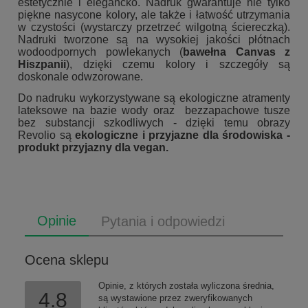
estetycznie i elegancko. Nadruk gwarantuje nie tylko
piękne nasycone kolory, ale także i łatwość utrzymania
w czystości (wystarczy przetrzeć wilgotną ściereczką).
Nadruki tworzone są na wysokiej jakości płótnach
wodoodpornych powlekanych (
bawełna Canvas z
Hiszpanii
), dzięki czemu kolory i szczegóły są
doskonale odwzorowane.
Do nadruku wykorzystywane są ekologiczne atramenty
lateksowe na bazie wody oraz bezzapachowe tusze
bez substancji szkodliwych - dzięki temu obrazy
Revolio są
ekologiczne i przyjazne dla środowiska -
produkt przyjazny dla vegan.
Opinie
Pytania i odpowiedzi
Ocena sklepu
Opinie, z których została wyliczona średnia,
4.8
są wystawione przez zweryfikowanych