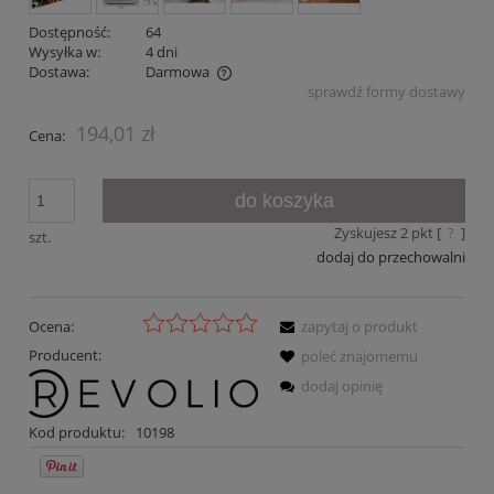
Dostępność:
64
Wysyłka w:
4 dni
Dostawa:
Darmowa
sprawdź formy dostawy
Cena nie zawiera ewentualnych kosztów płatności
194,01 zł
Cena:
do koszyka
Zyskujesz
2
pkt [
?
]
szt.
dodaj do przechowalni
Ocena:
zapytaj o produkt
Producent:
poleć znajomemu
dodaj opinię
Kod produktu:
10198