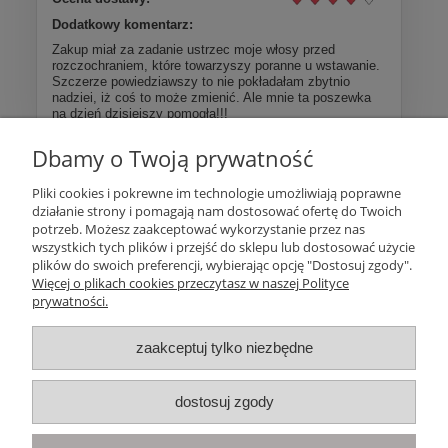
Dodatkowy komentarz:
Zakup miał za zadanie ustrzec moje włosy przed
rozczochraniem, które towarzyszy poranne u wstawanie.
Szczerze powiedziawszy to nie pokładałam zbytnio
nadziei, iż coś to może zmienić. Ale mnie ta poszewka
na dzień dzisiejszy pomogła!!!
Dbamy o Twoją prywatność
Więcej opinii
Pliki cookies i pokrewne im technologie umożliwiają poprawne
działanie strony i pomagają nam dostosować ofertę do Twoich
Pomoc
potrzeb. Możesz zaakceptować wykorzystanie przez nas
wszystkich tych plików i przejść do sklepu lub dostosować użycie
plików do swoich preferencji, wybierając opcję "Dostosuj zgody".
Moje konto
Więcej o plikach cookies przeczytasz w naszej Polityce
prywatności.
Płatności i dostawa
zaakceptuj tylko niezbędne
Informacje
dostosuj zgody
O nas