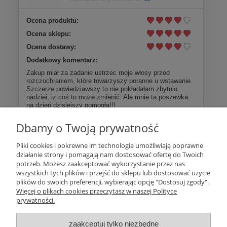
Ocena produktu:
Ocena sklepu:
Ocena dostawy:
Dodatkowy komentarz:
Zakup miał za zadanie ustrzec moje włosy przed
rozczochraniem, które towarzyszy poranne u wstawanie.
Szczerze powiedziawszy to nie pokładałam zbytnio
nadziei, iż coś to może zmienić. Ale mnie ta poszewka
na dzień dzisiejszy pomogła!!!
Dbamy o Twoją prywatność
Więcej opinii
Pliki cookies i pokrewne im technologie umożliwiają poprawne
działanie strony i pomagają nam dostosować ofertę do Twoich
Pomoc
potrzeb. Możesz zaakceptować wykorzystanie przez nas
wszystkich tych plików i przejść do sklepu lub dostosować użycie
plików do swoich preferencji, wybierając opcję "Dostosuj zgody".
Moje konto
Więcej o plikach cookies przeczytasz w naszej Polityce
prywatności.
Płatności i dostawa
zaakceptuj tylko niezbędne