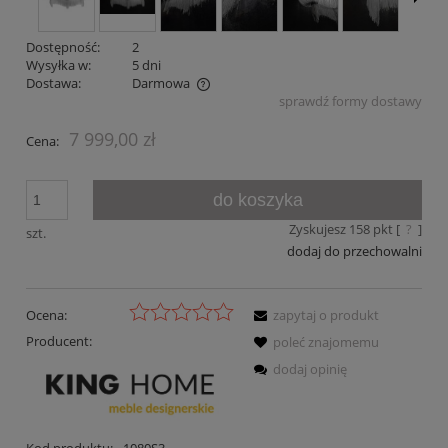
Dostępność:
2
Wysyłka w:
5 dni
Dostawa:
Darmowa
sprawdź formy dostawy
Cena nie zawiera ewentualnych kosztów płatności
7 999,00 zł
Cena:
do koszyka
Zyskujesz
158
pkt [
?
]
szt.
dodaj do przechowalni
Ocena:
zapytaj o produkt
Producent:
poleć znajomemu
dodaj opinię
Kod produktu:
1080S3