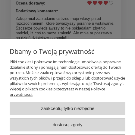
Ocena dostawy:
Dodatkowy komentarz:
Zakup miał za zadanie ustrzec moje włosy przed
rozczochraniem, które towarzyszy poranne u wstawanie.
Szczerze powiedziawszy to nie pokładałam zbytnio
nadziei, iż coś to może zmienić. Ale mnie ta poszewka
na dzień dzisiejszy pomogła!!!
Dbamy o Twoją prywatność
Więcej opinii
Pliki cookies i pokrewne im technologie umożliwiają poprawne
działanie strony i pomagają nam dostosować ofertę do Twoich
Pomoc
potrzeb. Możesz zaakceptować wykorzystanie przez nas
wszystkich tych plików i przejść do sklepu lub dostosować użycie
plików do swoich preferencji, wybierając opcję "Dostosuj zgody".
Moje konto
Więcej o plikach cookies przeczytasz w naszej Polityce
prywatności.
Płatności i dostawa
zaakceptuj tylko niezbędne
Informacje
dostosuj zgody
O nas