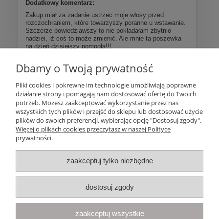
Dodatkowy komentarz:
Zakup miał za zadanie ustrzec moje włosy przed
rozczochraniem, które towarzyszy poranne u wstawanie.
Szczerze powiedziawszy to nie pokładałam zbytnio
nadziei, iż coś to może zmienić. Ale mnie ta poszewka
na dzień dzisiejszy pomogła!!!
Dbamy o Twoją prywatność
Więcej opinii
Pliki cookies i pokrewne im technologie umożliwiają poprawne
działanie strony i pomagają nam dostosować ofertę do Twoich
Pomoc
potrzeb. Możesz zaakceptować wykorzystanie przez nas
wszystkich tych plików i przejść do sklepu lub dostosować użycie
plików do swoich preferencji, wybierając opcję "Dostosuj zgody".
Moje konto
Więcej o plikach cookies przeczytasz w naszej Polityce
prywatności.
Płatności i dostawa
zaakceptuj tylko niezbędne
Informacje
dostosuj zgody
O nas
zaakceptuj wszystkie