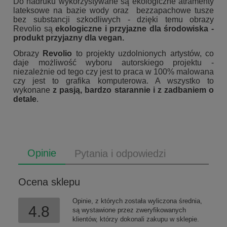
Do nadruku wykorzystywane są ekologiczne atramenty
lateksowe na bazie wody oraz bezzapachowe tusze
bez substancji szkodliwych - dzięki temu obrazy
Revolio są
ekologiczne i przyjazne dla środowiska -
produkt przyjazny dla vegan.
Obrazy
Revolio
to projekty uzdolnionych artystów, co
daje możliwość wyboru autorskiego projektu -
niezależnie od tego czy jest to praca w 100% malowana
czy jest to grafika komputerowa. A wszystko to
wykonane
z pasją, bardzo starannie i z zadbaniem o
detale
.
Opinie
Pytania i odpowiedzi
Ocena sklepu
Opinie, z których została wyliczona średnia,
4.8
są wystawione przez zweryfikowanych
klientów, którzy dokonali zakupu w sklepie.