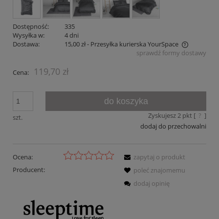
Dostępność:
335
Wysyłka w:
4 dni
Dostawa:
15,00 zł
- Przesyłka kurierska YourSpace
sprawdź formy dostawy
Cena nie zawiera ewentualnych kosztów płatności
119,70 zł
Cena:
do koszyka
Zyskujesz
2
pkt [
?
]
szt.
dodaj do przechowalni
Ocena:
zapytaj o produkt
Producent:
poleć znajomemu
dodaj opinię