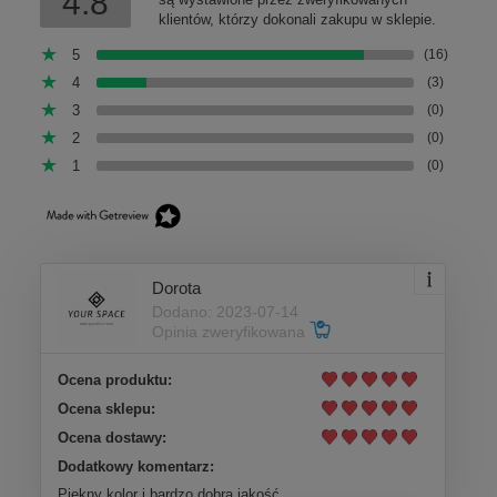
4.8
klientów, którzy dokonali zakupu w sklepie.
5
(16)
4
(3)
3
(0)
2
(0)
1
(0)
Dorota
Dodano: 2023-07-14
Opinia zweryfikowana
Ocena produktu:
Ocena sklepu:
Ocena dostawy:
Dodatkowy komentarz:
Piękny kolor i bardzo dobra jakość.