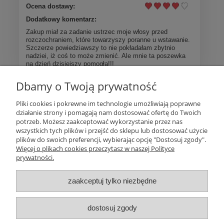
Ocena dostawy:
Dodatkowy komentarz:
Zakup miał za zadanie ustrzec moje włosy przed
rozczochraniem, które towarzyszy poranne u wstawanie.
Szczerze powiedziawszy to nie pokładałam zbytnio
nadziei, iż coś to może zmienić. Ale mnie ta poszewka
na dzień dzisiejszy pomogła!!!
Dbamy o Twoją prywatność
Więcej opinii
Pliki cookies i pokrewne im technologie umożliwiają poprawne
działanie strony i pomagają nam dostosować ofertę do Twoich
Pomoc
potrzeb. Możesz zaakceptować wykorzystanie przez nas
wszystkich tych plików i przejść do sklepu lub dostosować użycie
plików do swoich preferencji, wybierając opcję "Dostosuj zgody".
Moje konto
Więcej o plikach cookies przeczytasz w naszej Polityce
prywatności.
Płatności i dostawa
zaakceptuj tylko niezbędne
Informacje
dostosuj zgody
O nas