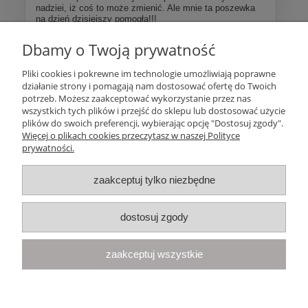
nadziei, iż coś to może zmienić. Ale mnie ta poszewka
na dzień dzisiejszy pomogła!!!
Dbamy o Twoją prywatność
Więcej opinii
Pliki cookies i pokrewne im technologie umożliwiają poprawne
działanie strony i pomagają nam dostosować ofertę do Twoich
Pomoc
potrzeb. Możesz zaakceptować wykorzystanie przez nas
wszystkich tych plików i przejść do sklepu lub dostosować użycie
plików do swoich preferencji, wybierając opcję "Dostosuj zgody".
Moje konto
Więcej o plikach cookies przeczytasz w naszej Polityce
prywatności.
Płatności i dostawa
zaakceptuj tylko niezbędne
Informacje
dostosuj zgody
O nas
zaakceptuj wszystkie
Your Space
| Olimpijska 8, 86-010 Samociążek, woj. kujawsko-
pomorskie | telefon:
668 833 068
, e-mail:
kontakt@yourspace.pl
pokaż pełną wersję strony