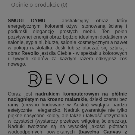
Opinie o produkcie (0)
SMUGI DYMU
- abstrakcyjny obraz, który
energetycznymi kolorami ożywi stonowaną ścianę i
podkreśli elegancję prostych mebli. Ten pełen
pozytywnej energii obraz będzie idealnym dodatkiem w
salonie, sypialni, biurze, salonie kosmetycznym a nawet
w pokoju nastolatka. Jeśli lubisz otaczać się sztuką -
obraz
Revolio
jest dla Ciebie - w spektaklu kolorowych
i żywych kolorów za każdym razem odkryjesz cos
nowego.
Obraz jest
nadrukiem komputerowym na płótnie
naciągniętym na krosno malarskie
, dzięki czemu bez
ramy (drewno hodowane w Austrii) wygląda bardzo
estetycznie i elegancko. Nadruk gwarantuje nie tylko
piękne nasycone kolory, ale także i łatwość utrzymania
w czystości (wystarczy przetrzeć wilgotną ściereczką).
Nadruki tworzone są na wysokiej jakości płótnach
wodoodpornych powlekanych (
bawełna Canvas z