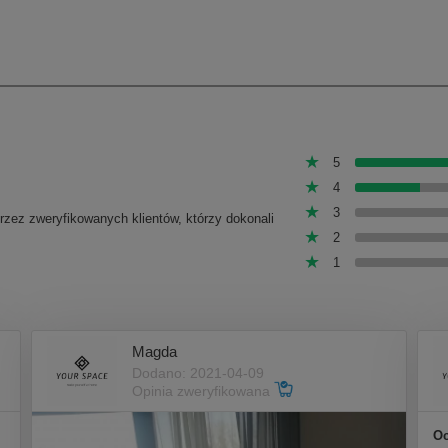
5
4
3
przez zweryfikowanych klientów, którzy dokonali
2
1
Magda
Dodano: 2021-04-09
Opinia zweryfikowana
Oc