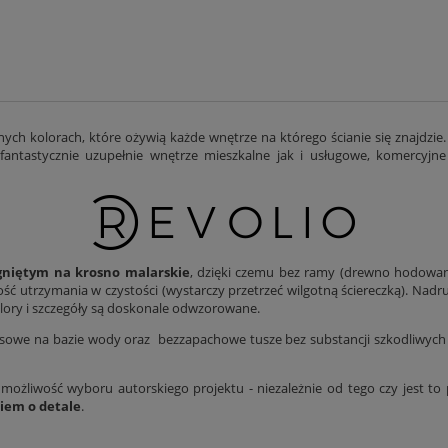
ych kolorach, które ożywią każde wnętrze na którego ścianie się znajdzie.
antastycznie uzupełnie wnętrze mieszkalne jak i usługowe, komercyjne
niętym na krosno malarskie
, dzięki czemu bez ramy (drewno hodowane
twość utrzymania w czystości (wystarczy przetrzeć wilgotną ściereczką). Na
olory i szczegóły są doskonale odwzorowane.
owe na bazie wody oraz bezzapachowe tusze bez substancji szkodliwych -
 możliwość wyboru autorskiego projektu - niezależnie od tego czy jest t
niem o detale
.