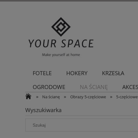
FOTELE
HOKERY
KRZESŁA
OGRODOWE
NA ŚCIANĘ
AKCE
»
»
»
Na ścianę
Obrazy 5-częściowe
5-częściowe
Wyszukiwarka