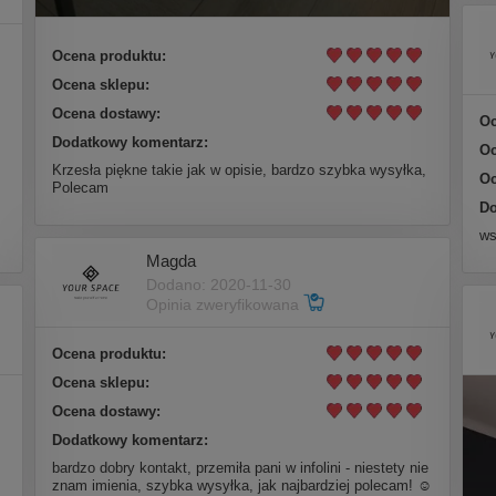
Ocena produktu:
Ocena sklepu:
Ocena dostawy:
Oc
Dodatkowy komentarz:
Oc
Krzesła piękne takie jak w opisie, bardzo szybka wysyłka,
Oc
Polecam
Do
ws
Magda
Dodano: 2020-11-30
Opinia zweryfikowana
Ocena produktu:
Ocena sklepu:
Ocena dostawy:
Dodatkowy komentarz:
bardzo dobry kontakt, przemiła pani w infolini - niestety nie
znam imienia, szybka wysyłka, jak najbardziej polecam! ☺️