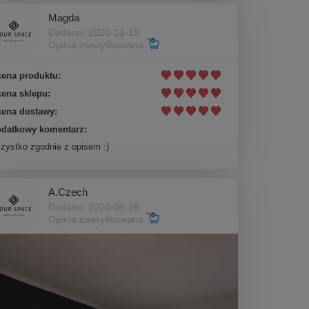
Magda
Dodano: 2020-12-18
Opinia zweryfikowana
ena produktu:
ena sklepu:
ena dostawy:
datkowy komentarz:
zystko zgodnie z opisem :)
A.Czech
Dodano: 2020-09-26
Opinia zweryfikowana