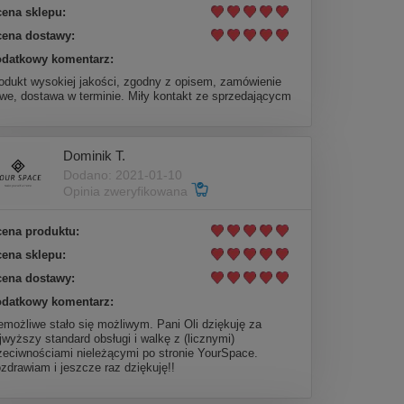
ena sklepu:
ena dostawy:
datkowy komentarz:
odukt wysokiej jakości, zgodny z opisem, zamówienie
twe, dostawa w terminie. Miły kontakt ze sprzedającycm
Dominik T.
Dodano: 2021-01-10
Opinia zweryfikowana
ena produktu:
ena sklepu:
ena dostawy:
datkowy komentarz:
emożliwe stało się możliwym. Pani Oli dziękuję za
jwyższy standard obsługi i walkę z (licznymi)
zeciwnościami nieleżącymi po stronie YourSpace.
zdrawiam i jeszcze raz dziękuję!!