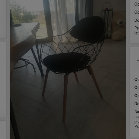
Oc
Oc
Do
Pr
ła
Oc
Oc
Oc
Do
Ni
na
pr
Po