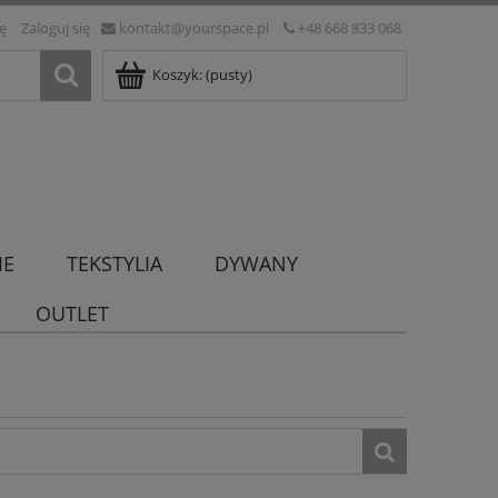
ię
Zaloguj się
kontakt@yourspace.pl
+48 668 833 068
Koszyk:
(pusty)
IE
TEKSTYLIA
DYWANY
OUTLET