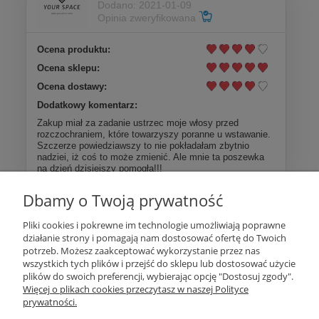
Dodano: 2021-01-09
Opinia zweryfikowana
Ocena produktu:
Ocena sklepu:
Ocena dostawy:
Dodatkowy komentarz:
Zakup miał za zadanie ustrzec moje włosy przed
rozczochraniem, które towarzyszy poranne u wstawanie.
Szczerze powiedziawszy to nie pokładałam zbytnio
nadziei, iż coś to może zmienić. Ale mnie ta poszewka
na dzień dzisiejszy pomogła!!!
Dbamy o Twoją prywatność
Więcej opinii
Pliki cookies i pokrewne im technologie umożliwiają poprawne
działanie strony i pomagają nam dostosować ofertę do Twoich
Pomoc
potrzeb. Możesz zaakceptować wykorzystanie przez nas
wszystkich tych plików i przejść do sklepu lub dostosować użycie
plików do swoich preferencji, wybierając opcję "Dostosuj zgody".
Moje konto
Więcej o plikach cookies przeczytasz w naszej Polityce
prywatności.