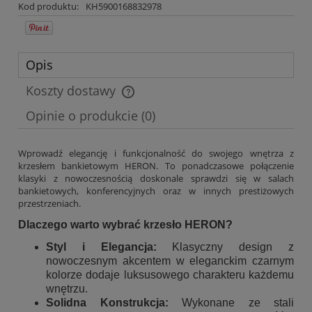
Kod produktu:
KH5900168832978
Opis
Koszty dostawy
Cena nie zawiera ewentualnych kosztów płatności
Opinie o produkcie (0)
Wprowadź elegancję i funkcjonalność do swojego wnętrza z
krzesłem bankietowym HERON. To ponadczasowe połączenie
klasyki z nowoczesnością doskonale sprawdzi się w salach
bankietowych, konferencyjnych oraz w innych prestiżowych
przestrzeniach.
Dlaczego warto wybrać krzesło HERON?
Styl i Elegancja:
Klasyczny design z
nowoczesnym akcentem w eleganckim czarnym
kolorze dodaje luksusowego charakteru każdemu
wnętrzu.
Solidna Konstrukcja:
Wykonane ze stali