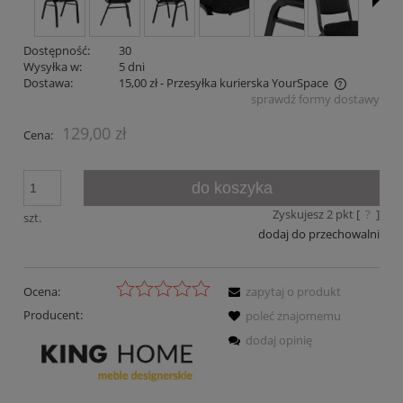
Dostępność:
30
Wysyłka w:
5 dni
Dostawa:
15,00 zł
- Przesyłka kurierska YourSpace
sprawdź formy dostawy
Cena nie zawiera ewentualnych kosztów płatności
129,00 zł
Cena:
do koszyka
Zyskujesz
2
pkt [
?
]
szt.
dodaj do przechowalni
Ocena:
zapytaj o produkt
Producent:
poleć znajomemu
dodaj opinię