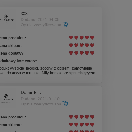
xxx
Dodano: 2021-04-05
Opinia zweryfikowana
ena produktu:
ena sklepu:
ena dostawy:
datkowy komentarz:
odukt wysokiej jakości, zgodny z opisem, zamówienie
twe, dostawa w terminie. Miły kontakt ze sprzedającycm
Dominik T.
Dodano: 2021-01-10
Opinia zweryfikowana
ena produktu:
ena sklepu: