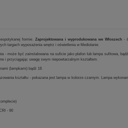
iespotykanej formie.
Zaprojektowana i wyprodukowana we Włoszech
- ś
ych targach wyposażenia wnętrz i oświetlenia w Mediolanie.
ia - może być zainstalowana na suficie jako plafon lub lampa sufitowa, bądź
alne i przyciągając uwagę swym niepowtarzalnym kształtem.
onami (lampkami) bądź 18.
azowania kształtu - pokazana jest lampa w kolorze czarnym. Lampa wykonan
komplecie)
CRI - 90