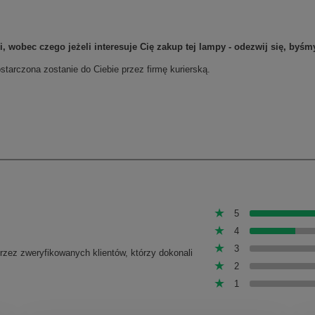
 wobec czego jeżeli interesuje Cię zakup tej lampy - odezwij się, byś
tarczona zostanie do Ciebie przez firmę kurierską.
5
4
3
przez zweryfikowanych klientów, którzy dokonali
2
1