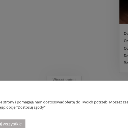
Oc
Oc
Oc
Do
Ba
Więcej opinii
nie strony i pomagają nam dostosować ofertę do Twoich potrzeb. Możesz zaa
Płatności i dostawa
Informacje
jąc opcję "Dostosuj zgody".
Formy płatności
Polityka prywatno
j wszystkie