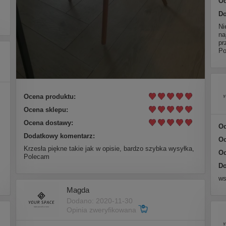
Oc
Do
Ni
na
pr
Po
Ocena produktu:
Ocena sklepu:
Ocena dostawy:
Oc
Dodatkowy komentarz:
Oc
Krzesła piękne takie jak w opisie, bardzo szybka wysyłka,
Oc
Polecam
Do
ws
Magda
Dodano: 2020-11-30
Opinia zweryfikowana