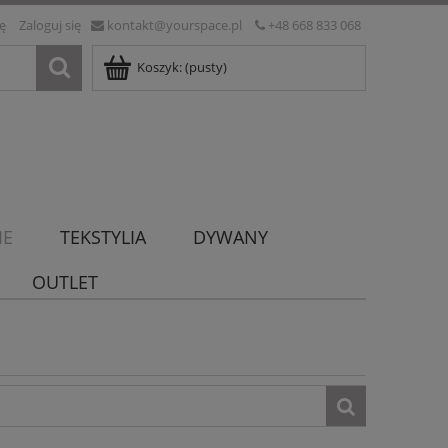
ię
Zaloguj się
kontakt@yourspace.pl
+48 668 833 068
Koszyk:
(pusty)
IE
TEKSTYLIA
DYWANY
OUTLET