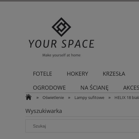
FOTELE
HOKERY
KRZESŁA
OGRODOWE
NA ŚCIANĘ
AKCE
»
»
»
Oświetlenie
Lampy sufitowe
HELIX 18 biał
Wyszukiwarka