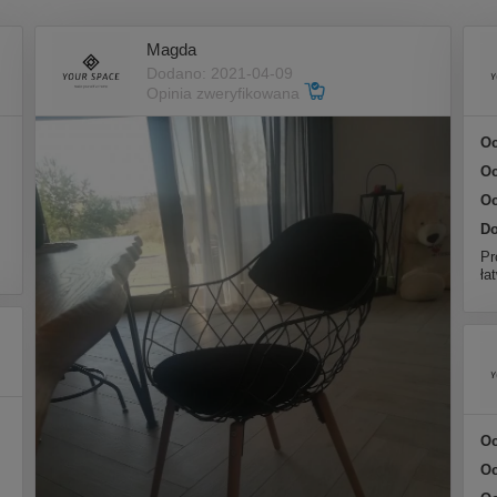
Magda
Dodano: 2021-04-09
Opinia zweryfikowana
Oc
Oc
Oc
Do
Pr
ła
Oc
Oc