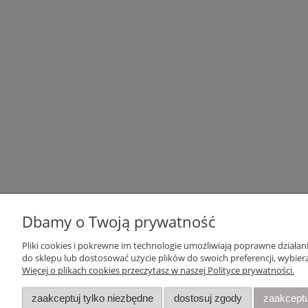
Dbamy o Twoją prywatność
Pliki cookies i pokrewne im technologie umożliwiają poprawne działa
Pomoc
Moje konto
do sklepu lub dostosować użycie plików do swoich preferencji, wybiera
Więcej o plikach cookies przeczytasz w naszej Polityce prywatności.
Zwroty i reklamacje
Twoje zamówienia
Regulamin
Ustawienia konta
zaakceptuj tylko niezbędne
dostosuj zgody
zaakceptu