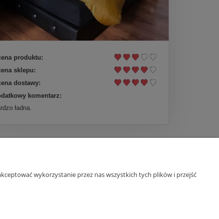
ena produktu:
ena sklepu:
ena dostawy:
datkowy komentarz:
rdzo ładna.
kceptować wykorzystanie przez nas wszystkich tych plików i przejść
O nas
ści
Kontakt
O yourspace.pl