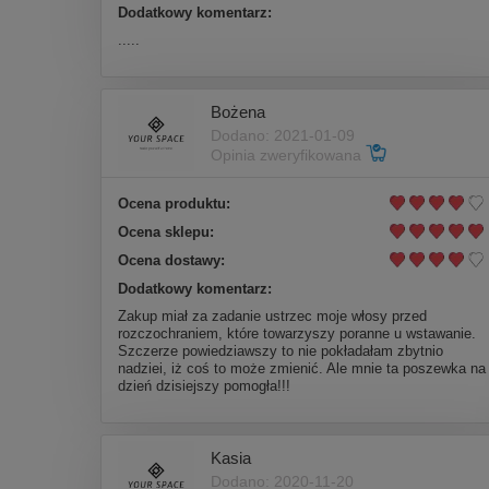
Dodatkowy komentarz:
.....
Bożena
Dodano: 2021-01-09
Opinia zweryfikowana
Ocena produktu:
Ocena sklepu:
Ocena dostawy:
Dodatkowy komentarz:
Zakup miał za zadanie ustrzec moje włosy przed
rozczochraniem, które towarzyszy poranne u wstawanie.
Szczerze powiedziawszy to nie pokładałam zbytnio
nadziei, iż coś to może zmienić. Ale mnie ta poszewka na
dzień dzisiejszy pomogła!!!
Kasia
Dodano: 2020-11-20