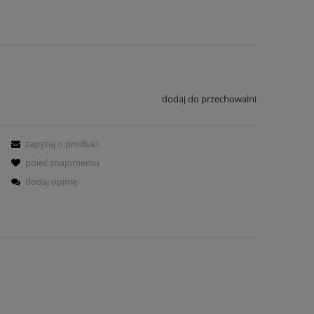
dodaj do przechowalni
zapytaj o produkt
poleć znajomemu
dodaj opinię