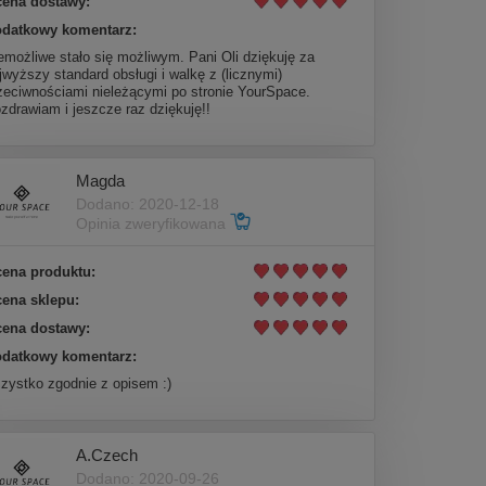
ena dostawy:
datkowy komentarz:
emożliwe stało się możliwym. Pani Oli dziękuję za
jwyższy standard obsługi i walkę z (licznymi)
zeciwnościami nieleżącymi po stronie YourSpace.
zdrawiam i jeszcze raz dziękuję!!
Magda
Dodano: 2020-12-18
Opinia zweryfikowana
ena produktu:
ena sklepu:
ena dostawy:
datkowy komentarz:
zystko zgodnie z opisem :)
A.Czech
Dodano: 2020-09-26