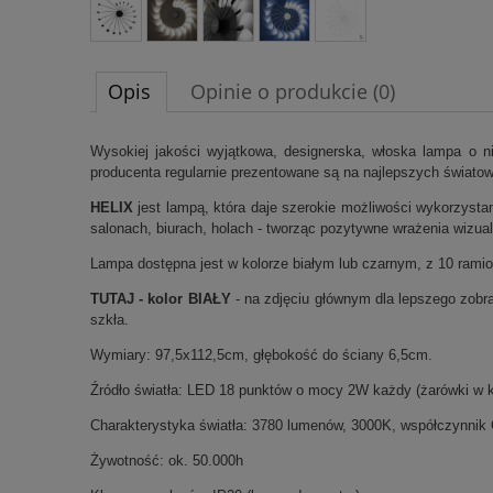
Opis
Opinie o produkcie (0)
Wysokiej jakości wyjątkowa, designerska, włoska lampa o n
producenta regularnie prezentowane są na najlepszych światow
HELIX
jest lampą, która daje szerokie możliwości wykorzystan
salonach, biurach, holach - tworząc pozytywne wrażenia wizu
Lampa dostępna jest w kolorze białym lub czarnym, z 10 rami
TUTAJ - kolor BIAŁY
- na zdjęciu głównym dla lepszego zobr
szkła.
Wymiary: 97,5x112,5cm, głębokość do ściany 6,5cm.
Źródło światła: LED 18 punktów o mocy 2W każdy (żarówki w 
Charakterystyka światła: 3780 lumenów, 3000K, współczynnik 
Żywotność: ok. 50.000h