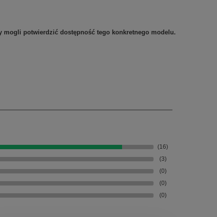
my mogli potwierdzić dostępność tego konkretnego modelu.
(16)
(3)
(0)
(0)
(0)