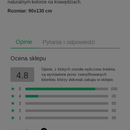
naturalnym kolorze na krawędziach.
Rozmiar: 90x130 cm
Opinie
Pytania i odpowiedzi
Ocena sklepu
Opinie, z których została wyliczona średnia,
4.8
są wystawione przez zweryfikowanych
klientów, którzy dokonali zakupu w sklepie.
5
(16)
4
(3)
3
(0)
2
(0)
1
(0)