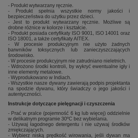
- Produkt wytwarzany ręcznie.
- Produkt spełnia wszystkie normy jakości i
bezpieczeństwa do użytku przez dzieci.
- Jest to produkt wytwarzany ręcznie. Możliwe są
drobne różnice w kolorze i kształcie.
- Produkt posiada certyfikaty ISO 9001, ISO 14001 oraz
ISO 18001, a także certyfikaty AITEX.
- W procesie produkcyjnym nie użyto żadnych
barwników toksycznych lub zanieczyszczających
środowisko.
- W procesie produkcyjnym nie zatrudniano nieletnich.
- Wdrożono środki kontroli, by wykryć ewentualne igły i
inne elementy metalowe.
- Wyprodukowano w Indiach.
- Wszystkie nasze dywany zawierają podpis projektanta
na spodzie dywanu, który świadczy o jego jakości i
autentyczności.
Instrukcje dotyczące pielęgnacji i czyszczenia
- Prać w pralce (pojemność 6 kg lub więcej) oddzielnie
w delikatnym programie 30ºC bez wybielania.
- Używaj łagodnego detergentu i nie używaj środków
zmiękczających.
- Wybierz niską prędkość wirowania, jeśli dywan ma