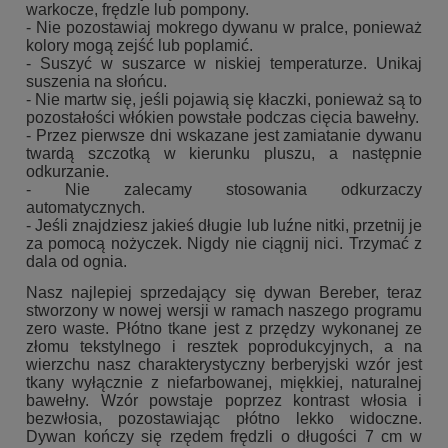
warkocze, frędzle lub pompony.
- Nie pozostawiaj mokrego dywanu w pralce, ponieważ
kolory mogą zejść lub poplamić.
- Suszyć w suszarce w niskiej temperaturze.
Unikaj
suszenia na słońcu.
- Nie martw się, jeśli pojawią się kłaczki, ponieważ są to
pozostałości włókien powstałe podczas cięcia bawełny.
- Przez pierwsze dni wskazane jest zamiatanie dywanu
twardą szczotką w kierunku pluszu, a następnie
odkurzanie.
- Nie zalecamy stosowania odkurzaczy
automatycznych.
- Jeśli znajdziesz jakieś długie lub luźne nitki, przetnij je
za pomocą nożyczek.
Nigdy nie ciągnij nici.
Trzymać z
dala od ognia.
Nasz najlepiej sprzedający się dywan Bereber, teraz
stworzony w nowej wersji w ramach naszego programu
zero waste.
Płótno tkane jest z przędzy wykonanej ze
złomu tekstylnego i resztek poprodukcyjnych, a na
wierzchu nasz charakterystyczny berberyjski wzór jest
tkany wyłącznie z niefarbowanej, miękkiej, naturalnej
bawełny.
Wzór powstaje poprzez kontrast włosia i
bezwłosia, pozostawiając płótno lekko widoczne.
Dywan kończy się rzędem frędzli o długości 7 cm w