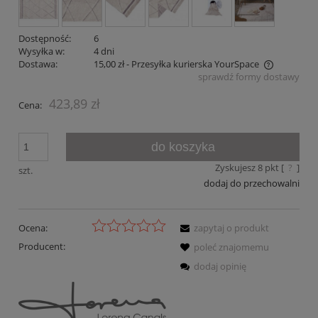
Dostępność:
6
Wysyłka w:
4 dni
Dostawa:
15,00 zł
- Przesyłka kurierska YourSpace
sprawdź formy dostawy
Cena nie zawiera ewentualnych kosztów płatności
423,89 zł
Cena:
do koszyka
Zyskujesz
8
pkt [
?
]
szt.
dodaj do przechowalni
Ocena:
zapytaj o produkt
Producent:
poleć znajomemu
dodaj opinię