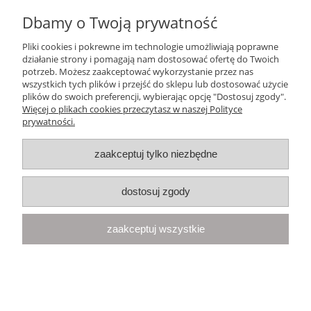
Dbamy o Twoją prywatność
Ten produkt jest niedostępny.
Pliki cookies i pokrewne im technologie umożliwiają poprawne
Pomoc
działanie strony i pomagają nam dostosować ofertę do Twoich
potrzeb. Możesz zaakceptować wykorzystanie przez nas
wszystkich tych plików i przejść do sklepu lub dostosować użycie
Moje konto
plików do swoich preferencji, wybierając opcję "Dostosuj zgody".
Więcej o plikach cookies przeczytasz w naszej Polityce
prywatności.
Płatności i dostawa
zaakceptuj tylko niezbędne
Informacje
dostosuj zgody
O nas
zaakceptuj wszystkie
Your Space
| Olimpijska 8, 86-010 Samociążek, woj. kujawsko-
pomorskie | telefon:
668 833 068
, e-mail:
kontakt@yourspace.pl
pokaż pełną wersję strony
Sklep internetowy Shoper.pl