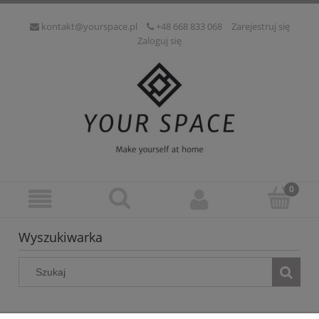
kontakt@yourspace.pl
+48 668 833 068
Zarejestruj się
Zaloguj się
Wyszukiwarka