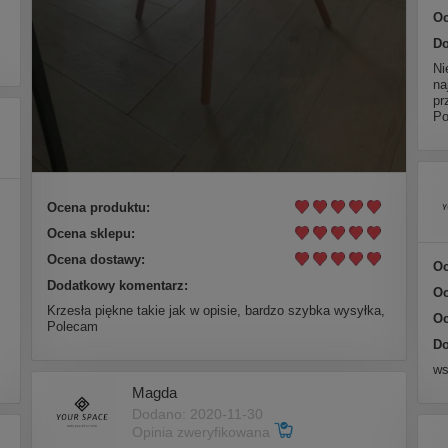
Oc
Do
Ni
na
pr
Po
Ocena produktu:
Ocena sklepu:
Ocena dostawy:
Oc
Dodatkowy komentarz:
Oc
Krzesła piękne takie jak w opisie, bardzo szybka wysyłka,
Oc
Polecam
Do
ws
Magda
Dodano: 2020-11-30
Opinia zweryfikowana