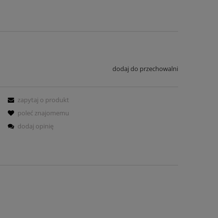
dodaj do przechowalni
zapytaj o produkt
poleć znajomemu
dodaj opinię