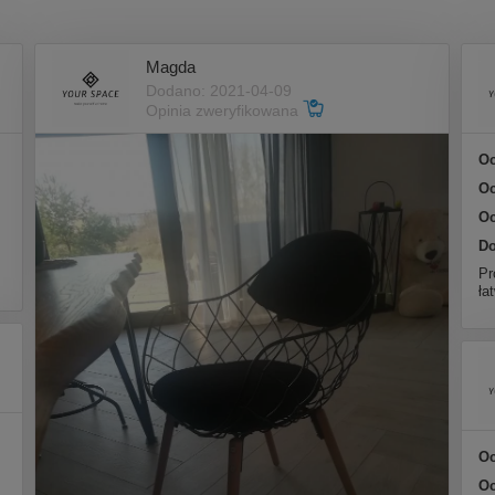
Magda
Dodano: 2021-04-09
Opinia zweryfikowana
Oc
Oc
Oc
Do
Pr
ła
Oc
Oc