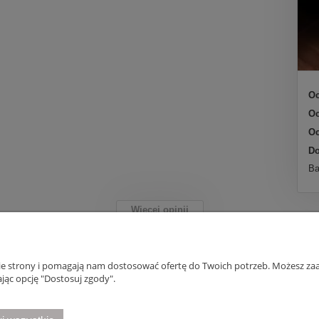
Oc
Oc
Oc
Do
Ba
Więcej opinii
nie strony i pomagają nam dostosować ofertę do Twoich potrzeb. Możesz zaa
Płatności i dostawa
Informacje
jąc opcję "Dostosuj zgody".
Formy płatności
Polityka prywatno