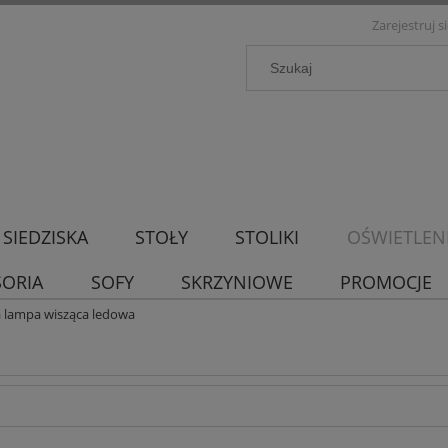
Zarejestruj s
SIEDZISKA
STOŁY
STOLIKI
OŚWIETLEN
SORIA
SOFY
SKRZYNIOWE
PROMOCJE
ła lampa wisząca ledowa