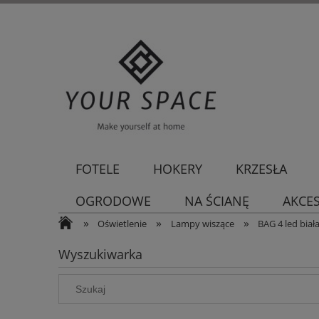
FOTELE
HOKERY
KRZESŁA
OGRODOWE
NA ŚCIANĘ
AKCE
»
»
»
Oświetlenie
Lampy wiszące
BAG 4 led bia
Wyszukiwarka