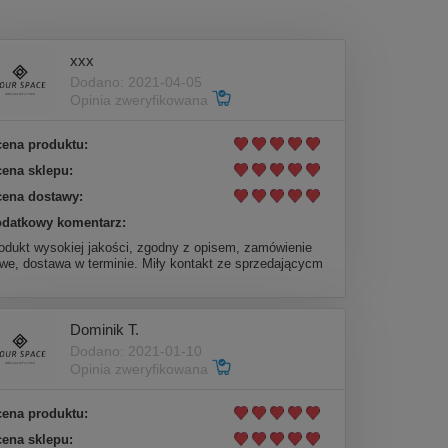
xxx
Dodano: 2021-04-05
Opinia zweryfikowana
ena produktu:
ena sklepu:
ena dostawy:
datkowy komentarz:
odukt wysokiej jakości, zgodny z opisem, zamówienie
twe, dostawa w terminie. Miły kontakt ze sprzedającycm
Dominik T.
Dodano: 2021-01-10
Opinia zweryfikowana
ena produktu:
ena sklepu: