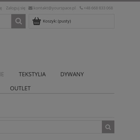
ię
Zaloguj się
kontakt@yourspace.pl
+48 668 833 068
Koszyk:
(pusty)
IE
TEKSTYLIA
DYWANY
OUTLET