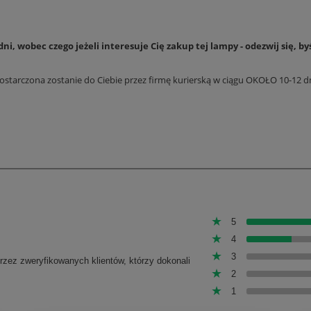
i, wobec czego jeżeli interesuje Cię zakup tej lampy - odezwij się, 
tarczona zostanie do Ciebie przez firmę kurierską w ciągu OKOŁO 10-12 dn
5
4
3
przez zweryfikowanych klientów, którzy dokonali
2
1