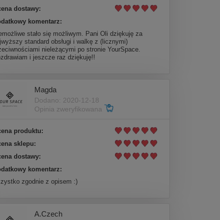
ena dostawy:
datkowy komentarz:
emożliwe stało się możliwym. Pani Oli dziękuję za
jwyższy standard obsługi i walkę z (licznymi)
zeciwnościami nieleżącymi po stronie YourSpace.
zdrawiam i jeszcze raz dziękuję!!
Magda
Dodano: 2020-12-18
Opinia zweryfikowana
ena produktu:
ena sklepu:
ena dostawy:
datkowy komentarz:
zystko zgodnie z opisem :)
A.Czech