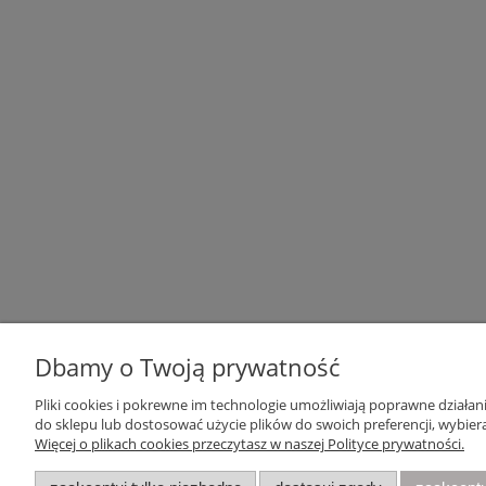
Dbamy o Twoją prywatność
Pliki cookies i pokrewne im technologie umożliwiają poprawne działa
Pomoc
Moje konto
do sklepu lub dostosować użycie plików do swoich preferencji, wybiera
Więcej o plikach cookies przeczytasz w naszej Polityce prywatności.
Zwroty i reklamacje
Twoje zamówienia