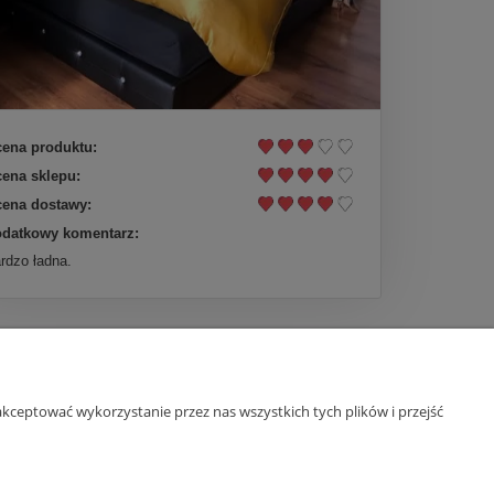
ena produktu:
ena sklepu:
ena dostawy:
datkowy komentarz:
rdzo ładna.
kceptować wykorzystanie przez nas wszystkich tych plików i przejść
O nas
ści
Kontakt