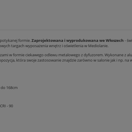
spotykanej formie.
Zaprojektowana i wyprodukowana we Włoszech
- św
owych targach wyposażenia wnętrz i oświetlenia w Mediolanie.
oszami w formie ciekawego odlewu metalowego z dyfuzorem. Wykonane z al
pozycja, która swoje zastosowanie znajdzie zarówno w salonie jak i np. na 
ć do 168cm
CRI - 90