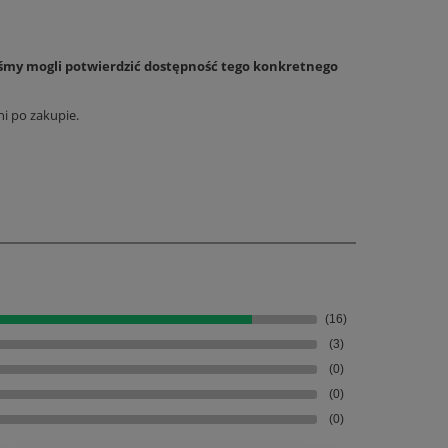
byśmy mogli potwierdzić dostępność tego konkretnego
i po zakupie.
(16)
(3)
(0)
(0)
(0)