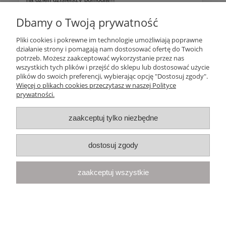
Dbamy o Twoją prywatność
Więcej opinii
Pliki cookies i pokrewne im technologie umożliwiają poprawne
działanie strony i pomagają nam dostosować ofertę do Twoich
Pomoc
potrzeb. Możesz zaakceptować wykorzystanie przez nas
wszystkich tych plików i przejść do sklepu lub dostosować użycie
plików do swoich preferencji, wybierając opcję "Dostosuj zgody".
Moje konto
Więcej o plikach cookies przeczytasz w naszej Polityce
prywatności.
Płatności i dostawa
zaakceptuj tylko niezbędne
Informacje
dostosuj zgody
O nas
zaakceptuj wszystkie
Your Space
| Olimpijska 8, 86-010 Samociążek, woj. kujawsko-
pomorskie | telefon:
668 833 068
, e-mail:
kontakt@yourspace.pl
pokaż pełną wersję strony
Sklep internetowy Shoper.pl