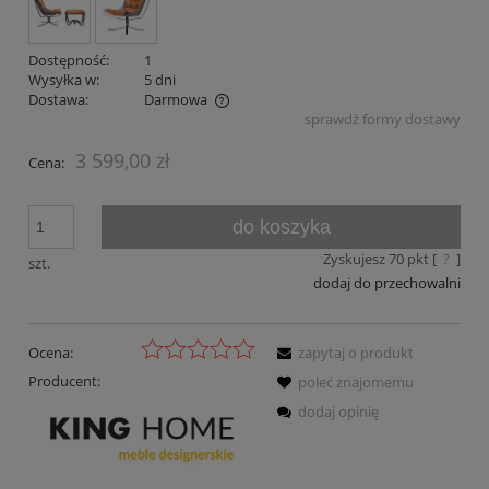
Dostępność:
1
Wysyłka w:
5 dni
Dostawa:
Darmowa
sprawdź formy dostawy
Cena nie zawiera ewentualnych kosztów płatności
3 599,00 zł
Cena:
do koszyka
Zyskujesz
70
pkt [
?
]
szt.
dodaj do przechowalni
Ocena:
zapytaj o produkt
Producent:
poleć znajomemu
dodaj opinię