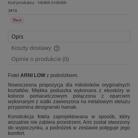
Kod produktu:
HE469-3-HE456-
3#18
Opis
Koszty dostawy
Cena nie zawiera ewentualnych kosztów płatności
Opinie o produkcie (0)
Fotel
ARNI LOW
z podnóżkiem.
Nowoczesna propozycja dla miłośników oryginalnych
kształtów. Miękka poduszka wykonana z ekoskóry w
kolorze pomarańczowym połączona z oparciem
wykonanym z siatki zawieszona na metalowym stelażu
przypomina designerski hamak.
Konstrukcja fotela zaprojektowana w sposób, który
wizualnie nie zabiera przestrzeni. Arni został stworzony
do wypoczynku, a podnóżek w zestawie potęguje jego
komfort.