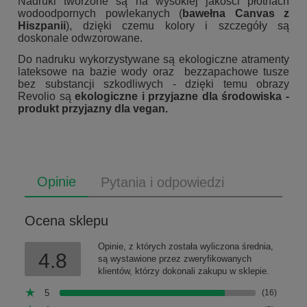
Nadruki tworzone są na wysokiej jakości płótnach
wodoodpornych powlekanych (
bawełna Canvas z
Hiszpanii
), dzięki czemu kolory i szczegóły są
doskonale odwzorowane.
Do nadruku wykorzystywane są ekologiczne atramenty
lateksowe na bazie wody oraz bezzapachowe tusze
bez substancji szkodliwych - dzięki temu obrazy
Revolio są
ekologiczne i przyjazne dla środowiska -
produkt przyjazny dla vegan.
Opinie
Pytania i odpowiedzi
Ocena sklepu
Opinie, z których została wyliczona średnia,
4.8
są wystawione przez zweryfikowanych
klientów, którzy dokonali zakupu w sklepie.
5
(16)