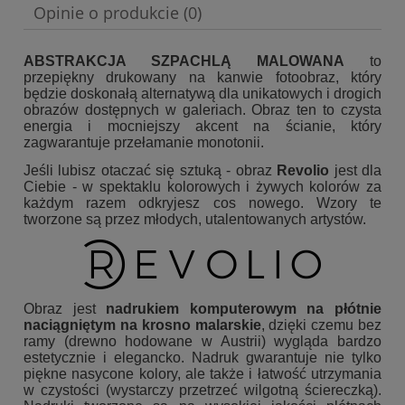
Opinie o produkcie (0)
ABSTRAKCJA SZPACHLĄ MALOWANA
to
przepiękny drukowany na kanwie fotoobraz, który
będzie doskonałą alternatywą dla unikatowych i drogich
obrazów dostępnych w galeriach. Obraz ten to czysta
energia i mocniejszy akcent na ścianie, który
zagwarantuje przełamanie monotonii.
Jeśli lubisz otaczać się sztuką - obraz
Revolio
jest dla
Ciebie - w spektaklu kolorowych i żywych kolorów za
każdym razem odkryjesz cos nowego. Wzory te
tworzone są przez młodych, utalentowanych artystów.
Obraz jest
nadrukiem komputerowym na płótnie
naciągniętym na krosno malarskie
, dzięki czemu bez
ramy (drewno hodowane w Austrii) wygląda bardzo
estetycznie i elegancko. Nadruk gwarantuje nie tylko
piękne nasycone kolory, ale także i łatwość utrzymania
w czystości (wystarczy przetrzeć wilgotną ściereczką).