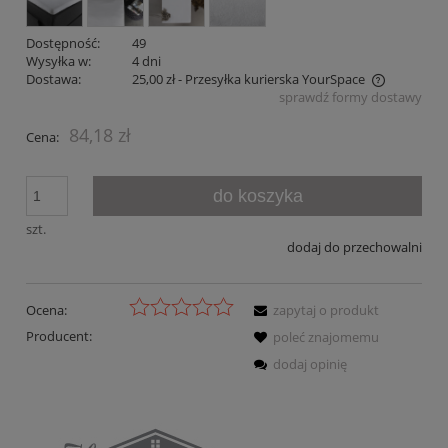
Dostępność:
49
Wysyłka w:
4 dni
Dostawa:
25,00 zł
- Przesyłka kurierska YourSpace
sprawdź formy dostawy
Cena nie zawiera ewentualnych kosztów płatności
84,18 zł
Cena:
do koszyka
szt.
dodaj do przechowalni
Ocena:
zapytaj o produkt
Producent:
poleć znajomemu
dodaj opinię