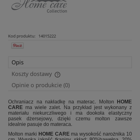
Kod produktu:
14015222
Opis
Koszty dostawy
Cena nie zawiera ewentualnych kosztów płatności
Opinie o produkcie (0)
Ochraniacz na nakładkę na materac. Molton
HOME
CARE
ma wiele zalet. Na przykład jest wykonany z
materiału niekurczliwego i ma dookoła elastyczny
pasek dżersejowy, dzięki czemu molton zawsze
idealnie pasuje do materaca.
Molton marki
HOME CARE
ma wysokość narożnika 10
cm. Wysoka jakość tkaniny, skład: 80%bawełna, 20%