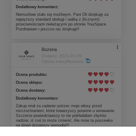
Dodatkowy komentarz:
Niemożliwe stało się możliwym. Pani Oli dziękuję za
najwyższy standard obsługi i walkę z (licznymi)
przeciwnościami nieleżącymi po stronie YourSpace.
Pozdrawiam i jeszcze raz dziękuję!!
Bożena
Dodano: 2021-01-09
Opinia zweryfikowana
Ocena produktu:
Ocena sklepu:
Ocena dostawy:
Dodatkowy komentarz:
Zakup miał za zadanie ustrzec moje włosy przed
rozczochraniem, które towarzyszy poranne u wstawanie.
Szczerze powiedziawszy to nie pokładałam zbytnio
nadziei, iż coś to może zmienić. Ale mnie ta poszewka
na dzień dzisiejszy pomogła!!!