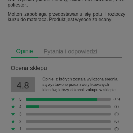
poliester..
Molton zapobiega przedostawaniu się potu i roztoczy
kurzu do materaca. Produkt jest wysoce zalecany!
Opinie
Pytania i odpowiedzi
Ocena sklepu
Opinie, z których została wyliczona średnia,
4.8
są wystawione przez zweryfikowanych
klientów, którzy dokonali zakupu w sklepie.
5
(16)
4
(3)
3
(0)
2
(0)
1
(0)