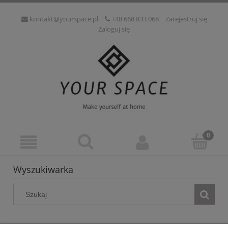
kontakt@yourspace.pl
+48 668 833 068
Zarejestruj się
Zaloguj się
Wyszukiwarka