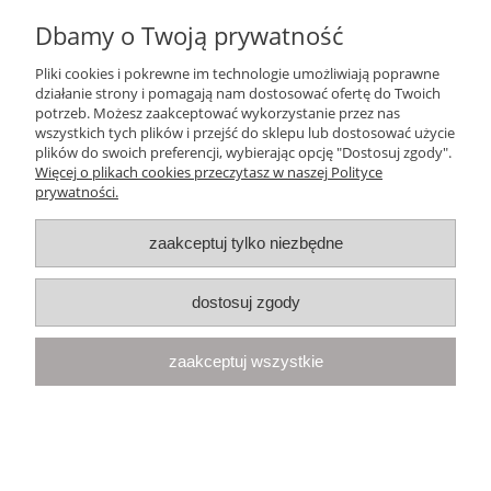
Dbamy o Twoją prywatność
Ten produkt jest niedostępny.
Pliki cookies i pokrewne im technologie umożliwiają poprawne
Pomoc
działanie strony i pomagają nam dostosować ofertę do Twoich
potrzeb. Możesz zaakceptować wykorzystanie przez nas
wszystkich tych plików i przejść do sklepu lub dostosować użycie
Moje konto
plików do swoich preferencji, wybierając opcję "Dostosuj zgody".
Więcej o plikach cookies przeczytasz w naszej Polityce
prywatności.
Płatności i dostawa
zaakceptuj tylko niezbędne
Informacje
dostosuj zgody
O nas
zaakceptuj wszystkie
Your Space
| Olimpijska 8, 86-010 Samociążek, woj. kujawsko-
pomorskie | telefon:
668 833 068
, e-mail:
kontakt@yourspace.pl
pokaż pełną wersję strony
Sklep internetowy Shoper.pl