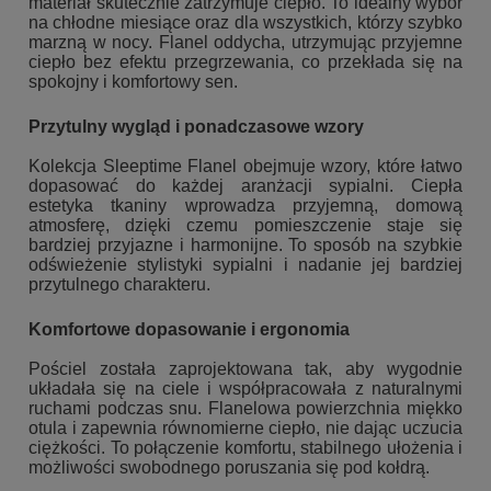
materiał skutecznie zatrzymuje ciepło. To idealny wybór
na chłodne miesiące oraz dla wszystkich, którzy szybko
marzną w nocy. Flanel oddycha, utrzymując przyjemne
ciepło bez efektu przegrzewania, co przekłada się na
spokojny i komfortowy sen.
Przytulny wygląd i ponadczasowe wzory
Kolekcja Sleeptime Flanel obejmuje wzory, które łatwo
dopasować do każdej aranżacji sypialni. Ciepła
estetyka tkaniny wprowadza przyjemną, domową
atmosferę, dzięki czemu pomieszczenie staje się
bardziej przyjazne i harmonijne. To sposób na szybkie
odświeżenie stylistyki sypialni i nadanie jej bardziej
przytulnego charakteru.
Komfortowe dopasowanie i ergonomia
Pościel została zaprojektowana tak, aby wygodnie
układała się na ciele i współpracowała z naturalnymi
ruchami podczas snu. Flanelowa powierzchnia miękko
otula i zapewnia równomierne ciepło, nie dając uczucia
ciężkości. To połączenie komfortu, stabilnego ułożenia i
możliwości swobodnego poruszania się pod kołdrą.