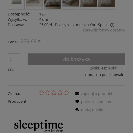
Dostępność:
126
Wysyłka w:
4 dni
Dostawa:
25,00 zł
- Przesyłka kurierska YourSpace
sprawdź formy dostawy
Cena nie zawiera ewentualnych kosztów płatności
259,68 zł
Cena:
do koszyka
Zyskujesz
4
pkt [
?
]
szt.
dodaj do przechowalni
Ocena:
zapytaj o produkt
Producent:
poleć znajomemu
dodaj opinię