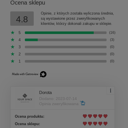
Ocena sklepu
Opinie, z których została wyliczona średnia,
4.8
są wystawione przez zweryfikowanych
klientów, którzy dokonali zakupu w sklepie.
5
(16)
4
(3)
3
(0)
2
(0)
1
(0)
Dorota
Dodano: 2023-07-14
Opinia zweryfikowana
Ocena produktu:
Ocena sklepu: