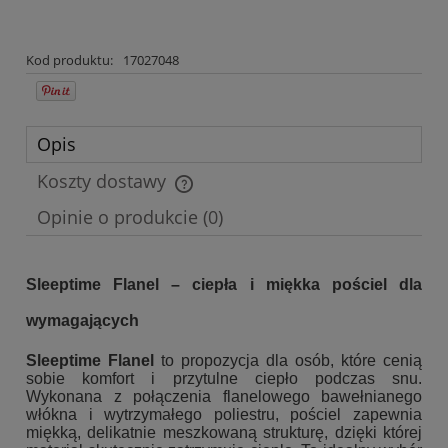
Kod produktu:
17027048
Opis
Koszty dostawy
Cena nie zawiera ewentualnych kosztów płatności
Opinie o produkcie (0)
Sleeptime Flanel – ciepła i miękka pościel dla
wymagających
Sleeptime Flanel
to propozycja dla osób, które cenią
sobie komfort i przytulne ciepło podczas snu.
Wykonana z połączenia flanelowego bawełnianego
włókna i wytrzymałego poliestru, pościel zapewnia
miękką, delikatnie meszkowaną strukturę, dzięki której