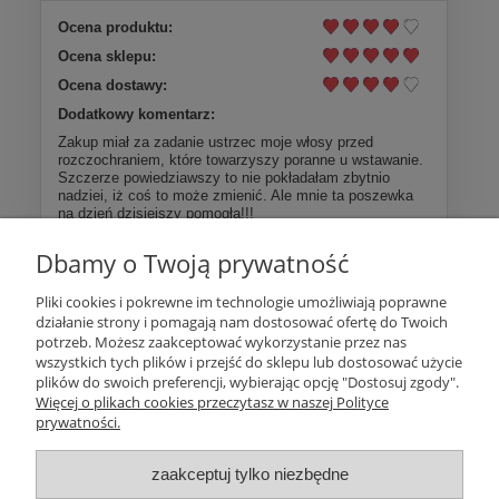
Ocena produktu:
Ocena sklepu:
Ocena dostawy:
Dodatkowy komentarz:
Zakup miał za zadanie ustrzec moje włosy przed
rozczochraniem, które towarzyszy poranne u wstawanie.
Szczerze powiedziawszy to nie pokładałam zbytnio
nadziei, iż coś to może zmienić. Ale mnie ta poszewka
na dzień dzisiejszy pomogła!!!
Dbamy o Twoją prywatność
Więcej opinii
Pliki cookies i pokrewne im technologie umożliwiają poprawne
działanie strony i pomagają nam dostosować ofertę do Twoich
Pomoc
potrzeb. Możesz zaakceptować wykorzystanie przez nas
wszystkich tych plików i przejść do sklepu lub dostosować użycie
plików do swoich preferencji, wybierając opcję "Dostosuj zgody".
Moje konto
Więcej o plikach cookies przeczytasz w naszej Polityce
prywatności.
Płatności i dostawa
zaakceptuj tylko niezbędne