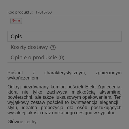
Kod produktu:
17015760
Opis
Koszty dostawy
Cena nie zawiera ewentualnych kosztów płatności
Opinie o produkcie (0)
Pościel z charakterystycznym, zgniecionym
wykończeniem
Odkryj niezrównany komfort pościeli Efekt Zgniecenia,
która nie tylko zachwyca miękkością aksamitnej
powierzchni, ale także luksusowym opakowaniem. Ten
wyjątkowy zestaw pościeli to kwintesencja elegancji i
stylu, idealna propozycja dla osób poszukujących
wysokiej jakości oraz unikalnego designu w sypialni.
Główne cechy: