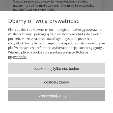
Szczerze powiedziawszy to nie pokładałam zbytnio
nadziei, iż coś to może zmienić. Ale mnie ta poszewka
na dzień dzisiejszy pomogła!!!
Dbamy o Twoją prywatność
Więcej opinii
Pliki cookies i pokrewne im technologie umożliwiają poprawne
działanie strony i pomagają nam dostosować ofertę do Twoich
Pomoc
potrzeb. Możesz zaakceptować wykorzystanie przez nas
wszystkich tych plików i przejść do sklepu lub dostosować użycie
plików do swoich preferencji, wybierając opcję "Dostosuj zgody".
Moje konto
Więcej o plikach cookies przeczytasz w naszej Polityce
prywatności.
Płatności i dostawa
zaakceptuj tylko niezbędne
Informacje
dostosuj zgody
O nas
zaakceptuj wszystkie
Your Space
| Olimpijska 8, 86-010 Samociążek, woj. kujawsko-
pomorskie | telefon:
668 833 068
, e-mail:
kontakt@yourspace.pl