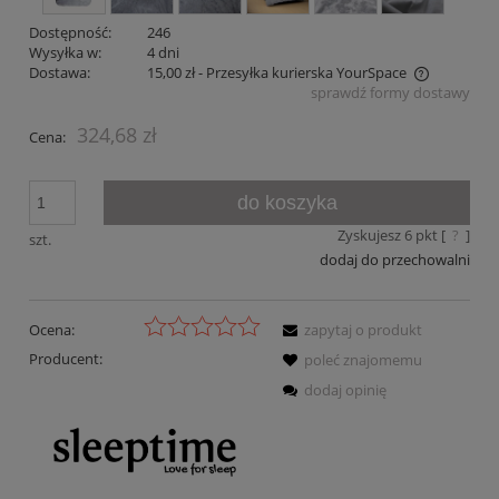
Dostępność:
246
Wysyłka w:
4 dni
Dostawa:
15,00 zł
- Przesyłka kurierska YourSpace
sprawdź formy dostawy
Cena nie zawiera ewentualnych kosztów płatności
324,68 zł
Cena:
do koszyka
Zyskujesz
6
pkt [
?
]
szt.
dodaj do przechowalni
Ocena:
zapytaj o produkt
Producent:
poleć znajomemu
dodaj opinię