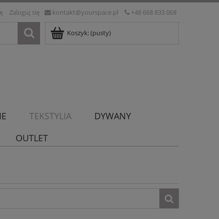
ię
Zaloguj się
kontakt@yourspace.pl
+48 668 833 068
Koszyk:
(pusty)
IE
TEKSTYLIA
DYWANY
OUTLET