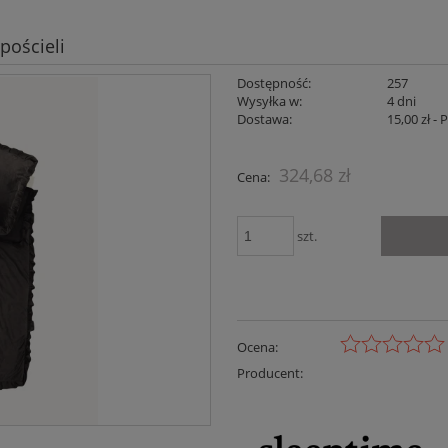
pościeli
Dostępność:
257
Wysyłka w:
4 dni
Dostawa:
15,00 zł
- 
Cena nie zaw
324,68 zł
Cena:
płatności
szt.
Ocena:
Producent: