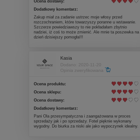
Ocena dostawy:
Dodatkowy komentarz:
Zakup miał za zadanie ustrzec moje włosy przed
rozczochraniem, które towarzyszy poranne u wstawanie.
Szczerze powiedziawszy to nie pokładałam zbytnio
nadziei, iż coś to może zmienić. Ale mnie ta poszewka na
dzień dzisiejszy pomogła!!!
Kasia
Dodano: 2020-11-20
Opinia zweryfikowana
Ocena produktu:
Ocena sklepu:
Ocena dostawy:
Dodatkowy komentarz:
Pani Ola przesympatyczna i zaangażowana w proces
sprzedaży jak i po sprzedaży. Fotel pięknie wykonany
wygodny. Do biurka za niski ale jako wypoczynek idealny.