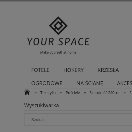
FOTELE
HOKERY
KRZESŁA
OGRODOWE
NA ŚCIANĘ
AKCE
»
»
»
»
Tekstylia
Pościele
Szerokość 240cm
2
Wyszukiwarka