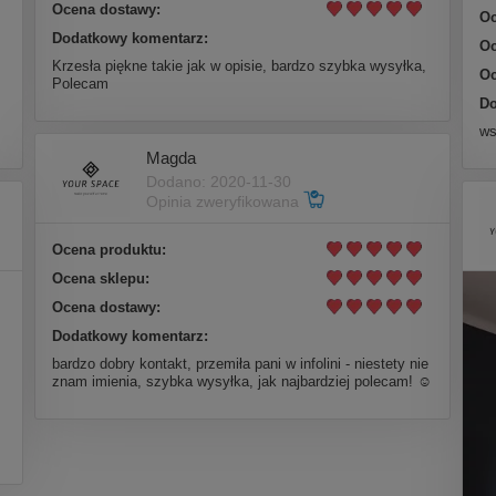
Ocena dostawy:
Oc
Dodatkowy komentarz:
Oc
Krzesła piękne takie jak w opisie, bardzo szybka wysyłka,
Oc
Polecam
Do
ws
Magda
Dodano: 2020-11-30
Opinia zweryfikowana
Ocena produktu:
Ocena sklepu:
Ocena dostawy:
Dodatkowy komentarz:
bardzo dobry kontakt, przemiła pani w infolini - niestety nie
znam imienia, szybka wysyłka, jak najbardziej polecam! ☺️