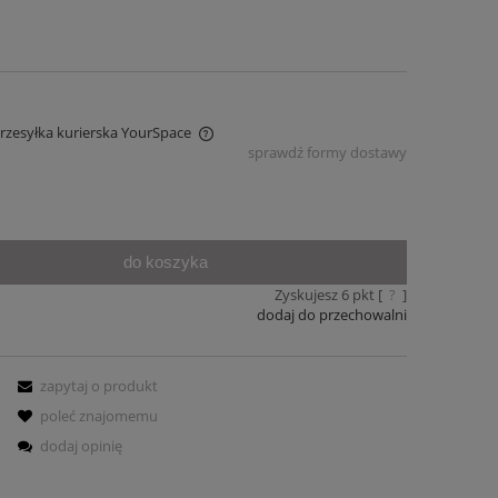
Przesyłka kurierska YourSpace
sprawdź formy dostawy
iera ewentualnych kosztów
do koszyka
Zyskujesz
6
pkt [
?
]
dodaj do przechowalni
zapytaj o produkt
poleć znajomemu
dodaj opinię