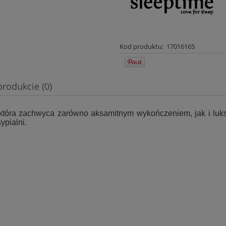
Kod produktu:
17016165
produkcie (0)
wentualnych kosztów
k, która zachwyca zarówno aksamitnym wykończeniem, jak i lu
ypialni.