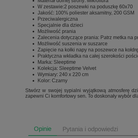
Materiał dolnej strony: Mikrofibra
W zestawie:2 poszewki na poduszkę 60x70
Jakość: 100% poliester aksamitny, 200 GSM
Przeciwalergiczna
Specjalnie dla dzieci
Możliwość prania
Zalecenia dotyczące prania: Patrz metka na p
Możliwość suszenia w suszarce
Zapięcie na kołki napy na poszewce na kołdr
Praktyczna wkładka na całej szerokości pości
Marka: Sleeptime
Kolekcja: Sleeptime Velvet
Wymiary: 240 x 220 cm
Kolor: Czarny
Stwórz w swojej sypialni wyjątkową atmosferę dzi
zapewni Ci komfortowy sen. To doskonały wybór dla 
Opinie
Pytania i odpowiedzi