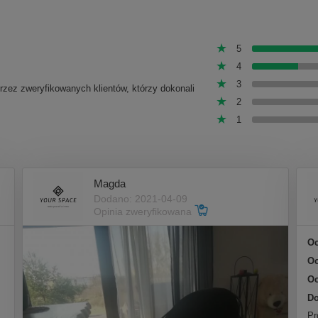
5
4
3
przez zweryfikowanych klientów, którzy dokonali
2
1
Magda
Dodano: 2021-04-09
Opinia zweryfikowana
Oc
Oc
Oc
Do
Pr