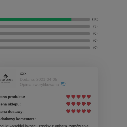
(16)
(3)
(0)
(0)
(0)
xxx
Dodano: 2021-04-05
Opinia zweryfikowana
ena produktu:
ena sklepu:
ena dostawy:
datkowy komentarz:
odukt wysokiej jakości, zgodny z opisem, zamówienie