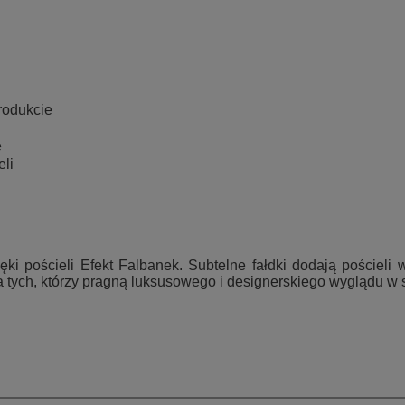
rodukcie
ę
eli
ęki pościeli Efekt Falbanek. Subtelne fałdki dodają pościeli
tych, którzy pragną luksusowego i designerskiego wyglądu w sw