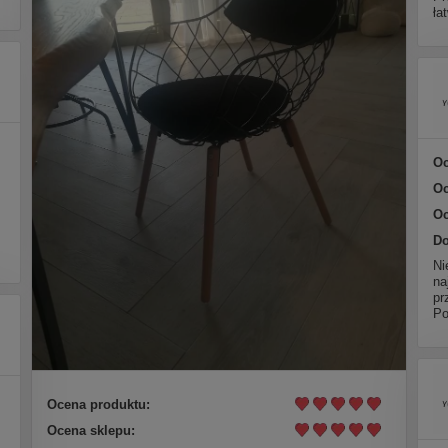
ła
Oc
Oc
Oc
Do
Ni
na
pr
Po
Ocena produktu:
Ocena sklepu: