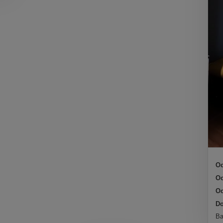
Oc
Oc
Oc
Do
Ba