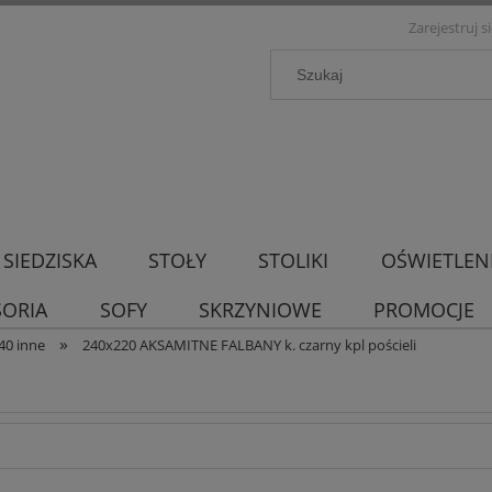
Zarejestruj s
SIEDZISKA
STOŁY
STOLIKI
OŚWIETLEN
SORIA
SOFY
SKRZYNIOWE
PROMOCJE
»
40 inne
240x220 AKSAMITNE FALBANY k. czarny kpl pościeli