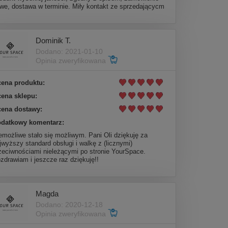
twe, dostawa w terminie. Miły kontakt ze sprzedającycm
Dominik T.
Dodano: 2021-01-10
Opinia zweryfikowana
ena produktu:
ena sklepu:
ena dostawy:
datkowy komentarz:
emożliwe stało się możliwym. Pani Oli dziękuję za
jwyższy standard obsługi i walkę z (licznymi)
zeciwnościami nieleżącymi po stronie YourSpace.
zdrawiam i jeszcze raz dziękuję!!
Magda
Dodano: 2020-12-18
Opinia zweryfikowana