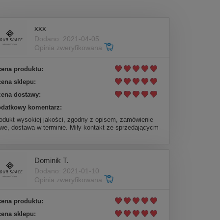
xxx
Dodano: 2021-04-05
Opinia zweryfikowana
ena produktu:
ena sklepu:
ena dostawy:
datkowy komentarz:
odukt wysokiej jakości, zgodny z opisem, zamówienie
twe, dostawa w terminie. Miły kontakt ze sprzedającycm
Dominik T.
Dodano: 2021-01-10
Opinia zweryfikowana
ena produktu:
ena sklepu: