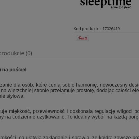
Kod produktu:
17026419
produkcie (0)
wentualnych kosztów
 na pościel
ązanie dla osób, które cenią sobie harmonię, nowoczesny de
 na wierzchniej stronie przełamuje prostotę, dodając całości e
ie stylowa.
 miękkość, przewiewność i doskonałą regulację wilgoci podc
ny na codzienne użytkowanie. To idealny wybór na każdą porę 
rokości, co ułatwia zakładanie i sprawia, że kołdra zawsze p