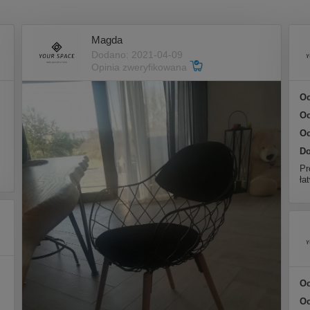
Magda
Dodano: 2021-04-09
Opinia zweryfikowana
Oc
Oc
Oc
Do
Pr
ła
Oc
Oc