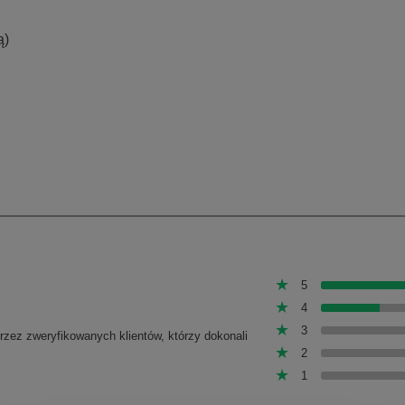
ą)
5
4
3
przez zweryfikowanych klientów, którzy dokonali
2
1