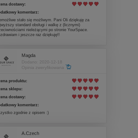
ena dostawy:
datkowy komentarz:
emożliwe stało się możliwym. Pani Oli dziękuję za
jwyższy standard obsługi i walkę z (licznymi)
zeciwnościami nieleżącymi po stronie YourSpace.
zdrawiam i jeszcze raz dziękuję!!
Magda
Dodano: 2020-12-18
Opinia zweryfikowana
ena produktu:
ena sklepu:
ena dostawy:
datkowy komentarz:
zystko zgodnie z opisem :)
A.Czech