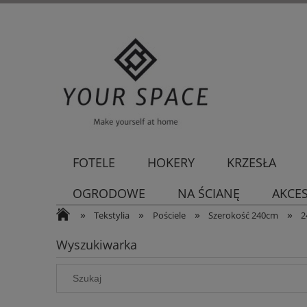
FOTELE
HOKERY
KRZESŁA
OGRODOWE
NA ŚCIANĘ
AKCE
»
»
»
»
Tekstylia
Pościele
Szerokość 240cm
2
Wyszukiwarka