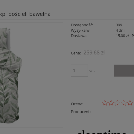
pl pościeli bawełna
Dostępność:
399
Wysyłka w:
4 dni
Dostawa:
15,00 zł
- 
Cena nie zaw
259,68 zł
Cena:
płatności
szt.
Ocena:
Producent: