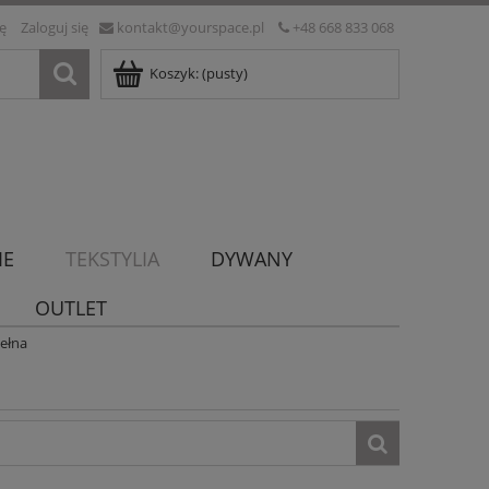
ię
Zaloguj się
kontakt@yourspace.pl
+48 668 833 068
Koszyk:
(pusty)
IE
TEKSTYLIA
DYWANY
OUTLET
ełna