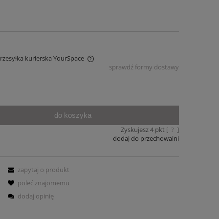
Przesyłka kurierska YourSpace
sprawdź formy dostawy
iera ewentualnych kosztów
do koszyka
Zyskujesz
4
pkt [
?
]
dodaj do przechowalni
zapytaj o produkt
poleć znajomemu
dodaj opinię