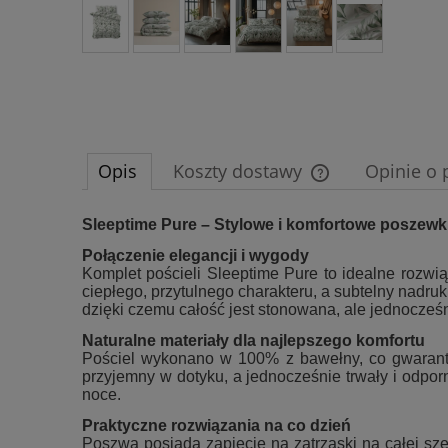
Opis
Koszty dostawy
Opinie o 
Cena nie zawiera e
Sleeptime Pure – Stylowe i komfortowe poszewki
płatności
Połączenie elegancji i wygody
Komplet pościeli Sleeptime Pure to idealne rozwi
ciepłego, przytulnego charakteru, a subtelny nadruk
dzięki czemu całość jest stonowana, ale jednocześn
Naturalne materiały dla najlepszego komfortu
Pościel wykonano w 100% z bawełny, co gwarantuje
przyjemny w dotyku, a jednocześnie trwały i odpor
noce.
Praktyczne rozwiązania na co dzień
Poszwa posiada zapięcie na zatrzaski na całej sze