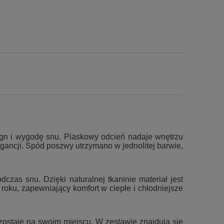
sign i wygodę snu. Piaskowy odcień nadaje wnętrzu
legancji. Spód poszwy utrzymano w jednolitej barwie,
zas snu. Dzięki naturalnej tkaninie materiał jest
roku, zapewniający komfort w ciepłe i chłodniejsze
ozostaje na swoim miejscu. W zestawie znajdują się