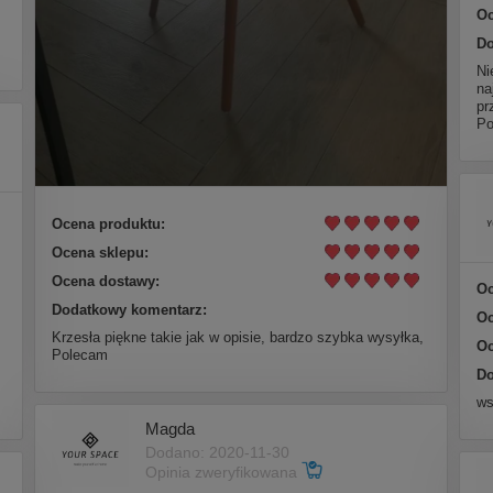
Oc
Do
Ni
na
pr
Po
Ocena produktu:
Ocena sklepu:
Ocena dostawy:
Oc
Dodatkowy komentarz:
Oc
Krzesła piękne takie jak w opisie, bardzo szybka wysyłka,
Oc
Polecam
Do
ws
Magda
Dodano: 2020-11-30
Opinia zweryfikowana