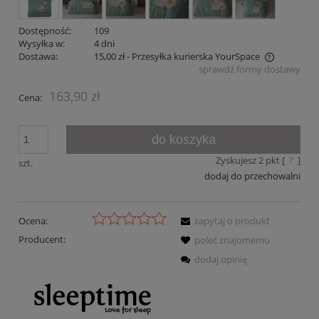
Dostępność:
109
Wysyłka w:
4 dni
Dostawa:
15,00 zł
- Przesyłka kurierska YourSpace
sprawdź formy dostawy
Cena nie zawiera ewentualnych kosztów płatności
163,90 zł
Cena:
do koszyka
Zyskujesz
2
pkt [
?
]
szt.
dodaj do przechowalni
Ocena:
zapytaj o produkt
Producent:
poleć znajomemu
dodaj opinię