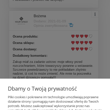
Bożena
Dodano: 2021-01-09
Opinia zweryfikowana
Ocena produktu:
Ocena sklepu:
Ocena dostawy:
Dodatkowy komentarz:
Zakup miał za zadanie ustrzec moje włosy przed
rozczochraniem, które towarzyszy poranne u wstawanie.
Szczerze powiedziawszy to nie pokładałam zbytnio
nadziei, iż coś to może zmienić. Ale mnie ta poszewka
na dzień dzisiejszy pomogła!!!
Dbamy o Twoją prywatność
Więcej opinii
Pliki cookies i pokrewne im technologie umożliwiają poprawne
działanie strony i pomagają nam dostosować ofertę do Twoich
Pomoc
potrzeb. Możesz zaakceptować wykorzystanie przez nas