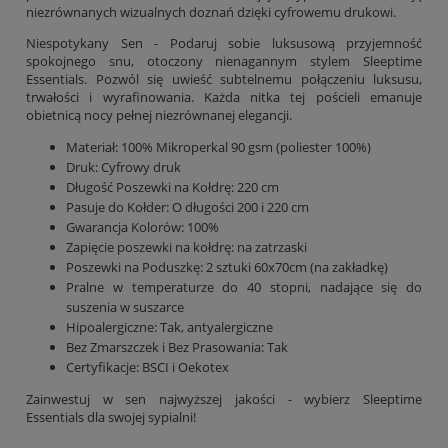
niezrównanych wizualnych doznań dzięki cyfrowemu drukowi.
Niespotykany Sen - Podaruj sobie luksusową przyjemność
spokojnego snu, otoczony nienagannym stylem Sleeptime
Essentials. Pozwól się uwieść subtelnemu połączeniu luksusu,
trwałości i wyrafinowania. Każda nitka tej pościeli emanuje
obietnicą nocy pełnej niezrównanej elegancji.
Materiał: 100% Mikroperkal 90 gsm (poliester 100%)
Druk: Cyfrowy druk
Długość Poszewki na Kołdrę: 220 cm
Pasuje do Kołder: O długości 200 i 220 cm
Gwarancja Kolorów: 100%
Zapięcie poszewki na kołdrę: na zatrzaski
Poszewki na Poduszkę: 2 sztuki 60x70cm (na zakładkę)
Pralne w temperaturze do 40 stopni, nadające się do
suszenia w suszarce
Hipoalergiczne: Tak, antyalergiczne
Bez Zmarszczek i Bez Prasowania: Tak
Certyfikacje: BSCI i Oekotex
Zainwestuj w sen najwyższej jakości - wybierz Sleeptime
Essentials dla swojej sypialni!