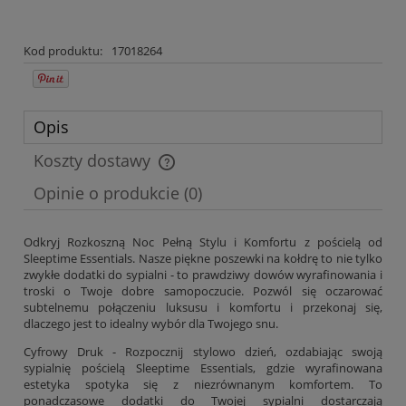
Kod produktu:
17018264
Opis
Koszty dostawy
Cena nie zawiera ewentualnych kosztów płatności
Opinie o produkcie (0)
Odkryj Rozkoszną Noc Pełną Stylu i Komfortu z pościelą od
Sleeptime Essentials. Nasze piękne poszewki na kołdrę to nie tylko
zwykłe dodatki do sypialni - to prawdziwy dowów wyrafinowania i
troski o Twoje dobre samopoczucie. Pozwól się oczarować
subtelnemu połączeniu luksusu i komfortu i przekonaj się,
dlaczego jest to idealny wybór dla Twojego snu.
Cyfrowy Druk - Rozpocznij stylowo dzień, ozdabiając swoją
sypialnię pościelą Sleeptime Essentials, gdzie wyrafinowana
estetyka spotyka się z niezrównanym komfortem. To
ponadczasowe dodatki do Twojej sypialni dostarczają