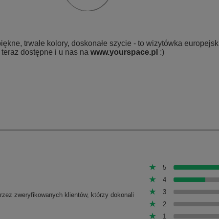
iękne, trwałe kolory, doskonałe szycie - to wizytówka europejsk
teraz dostępne i u nas na
www.yourspace.pl
:)
5
4
3
przez zweryfikowanych klientów, którzy dokonali
2
1