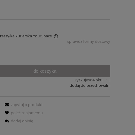
Przesyłka kurierska YourSpace
sprawdź formy dostawy
iera ewentualnych kosztów
do koszyka
Zyskujesz
4
pkt [
?
]
dodaj do przechowalni
zapytaj o produkt
poleć znajomemu
dodaj opinię