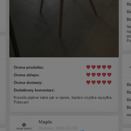
Oc
Oc
Do
Ni
na
pr
Po
Ocena produktu:
Ocena sklepu:
Ocena dostawy:
Oc
Dodatkowy komentarz:
Oc
Krzesła piękne takie jak w opisie, bardzo szybka wysyłka,
Oc
Polecam
Do
ws
Magda
Dodano: 2020-11-30