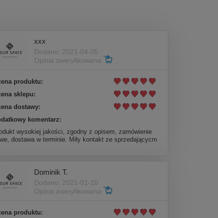
xxx
Dodano: 2021-04-05
Opinia zweryfikowana
ena produktu:
ena sklepu:
ena dostawy:
datkowy komentarz:
odukt wysokiej jakości, zgodny z opisem, zamówienie
twe, dostawa w terminie. Miły kontakt ze sprzedającycm
Dominik T.
Dodano: 2021-01-10
Opinia zweryfikowana
ena produktu: