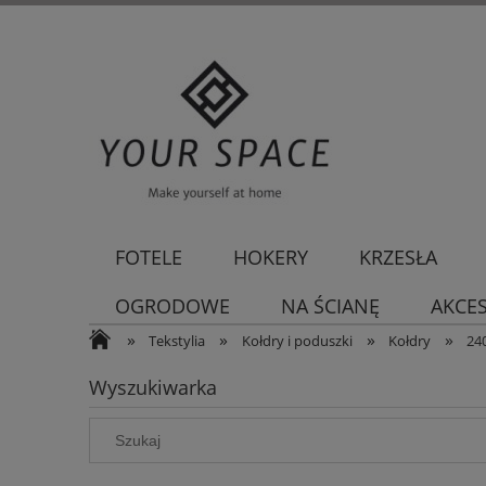
FOTELE
HOKERY
KRZESŁA
OGRODOWE
NA ŚCIANĘ
AKCE
»
»
»
»
Tekstylia
Kołdry i poduszki
Kołdry
24
Wyszukiwarka