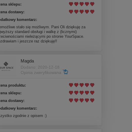
ena sklepu:
ena dostawy:
datkowy komentarz:
emożliwe stało się możliwym. Pani Oli dziękuję za
jwyższy standard obsługi i walkę z (licznymi)
zeciwnościami nieleżącymi po stronie YourSpace.
zdrawiam i jeszcze raz dziękuję!!
Magda
Dodano: 2020-12-18
Opinia zweryfikowana
ena produktu:
ena sklepu:
ena dostawy:
datkowy komentarz:
zystko zgodnie z opisem :)