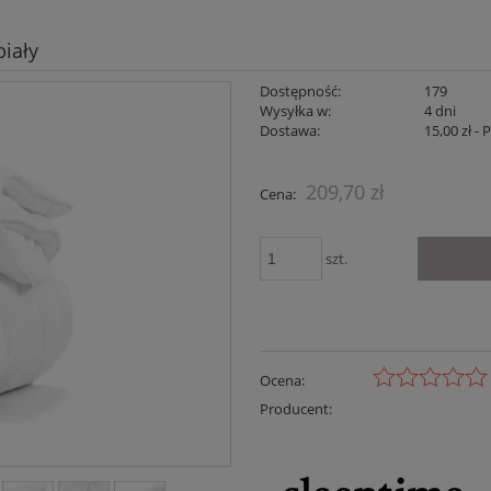
biały
Dostępność:
179
Wysyłka w:
4 dni
Dostawa:
15,00 zł
- 
Cena nie zaw
209,70 zł
Cena:
płatności
szt.
Ocena:
Producent: