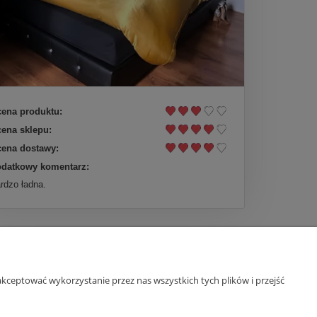
ena produktu:
ena sklepu:
ena dostawy:
datkowy komentarz:
rdzo ładna.
kceptować wykorzystanie przez nas wszystkich tych plików i przejść
O nas
ści
Kontakt