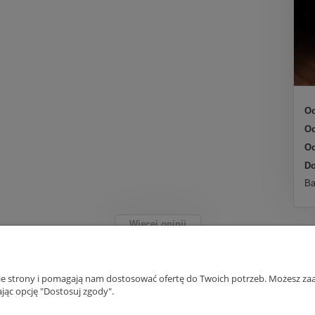
Oc
Oc
Oc
Do
Ba
Więcej opinii
nie strony i pomagają nam dostosować ofertę do Twoich potrzeb. Możesz zaa
Płatności i dostawa
Informacje
jąc opcję "Dostosuj zgody".
Formy płatności
Polityka prywatno