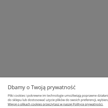
Dbamy o Twoją prywatność
Pliki cookies i pokrewne im technologie umożliwiają poprawne działa
Pomoc
Moje konto
do sklepu lub dostosować użycie plików do swoich preferencji, wybiera
Więcej o plikach cookies przeczytasz w naszej Polityce prywatności.
Zwroty i reklamacje
Twoje zamówienia