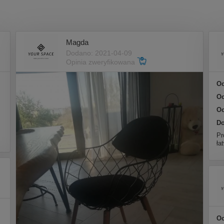
Magda
Dodano: 2021-04-09
Opinia zweryfikowana
Oc
Oc
Oc
Do
Pr
ła
Oc