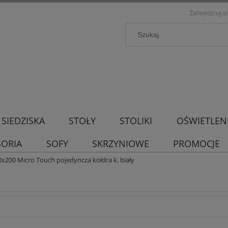
Zarejestruj s
SIEDZISKA
STOŁY
STOLIKI
OŚWIETLEN
SORIA
SOFY
SKRZYNIOWE
PROMOCJE
0x200 Micro Touch pojedyncza kołdra k. biały