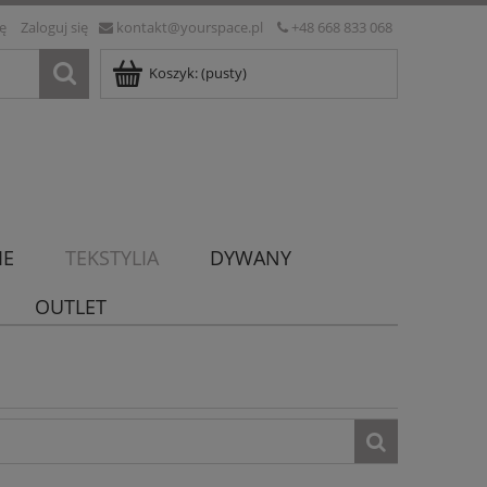
ię
Zaloguj się
kontakt@yourspace.pl
+48 668 833 068
Koszyk:
(pusty)
IE
TEKSTYLIA
DYWANY
OUTLET