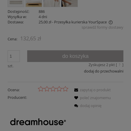
Dostępność:
886
Wysyłka w:
4 dni
Dostawa:
25,00 zł
- Przesyłka kurierska YourSpace
sprawdź formy dostawy
Cena nie zawiera ewentualnych kosztów płatności
132,65 zł
Cena:
do koszyka
Zyskujesz
2
pkt [
?
]
szt.
dodaj do przechowalni
Ocena:
zapytaj o produkt
Producent:
poleć znajomemu
dodaj opinię