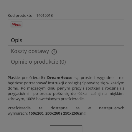
Kod produktu:
14015013
Opis
Koszty dostawy
Cena nie zawiera ewentualnych kosztów płatności
Opinie o produkcie (0)
Płaskie prześcieradła
DreamHouse
są proste i wygodne - nie
będziesz potrzebować instrukcji obsługi;-) Sprawdzą się w każdym
domu. Po męczącym dniu pełnym pracy i spotkań z rodziną i z
przyjaciółmi - po prostu połóż się do łóżka i zaśnij na miękkim,
zdrowym, 100% bawełnianym prześcieradle.
Prześcieradła te dostępne są w następujących
wymiarach:
150x260, 200x260 i 250x260cm
!!