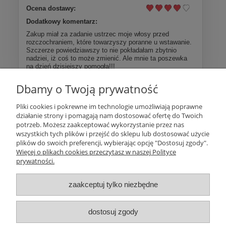
Ocena dostawy:
Dodatkowy komentarz:
Zakup miał za zadanie ustrzec moje włosy przed
rozczochraniem, które towarzyszy poranne u wstawanie.
Szczerze powiedziawszy to nie pokładałam zbytnio
nadziei, iż coś to może zmienić. Ale mnie ta poszewka
na dzień dzisiejszy pomogła!!!
Dbamy o Twoją prywatność
Więcej opinii
Pliki cookies i pokrewne im technologie umożliwiają poprawne
działanie strony i pomagają nam dostosować ofertę do Twoich
Pomoc
potrzeb. Możesz zaakceptować wykorzystanie przez nas
wszystkich tych plików i przejść do sklepu lub dostosować użycie
plików do swoich preferencji, wybierając opcję "Dostosuj zgody".
Moje konto
Więcej o plikach cookies przeczytasz w naszej Polityce
prywatności.
Płatności i dostawa
zaakceptuj tylko niezbędne
Informacje
dostosuj zgody
O nas