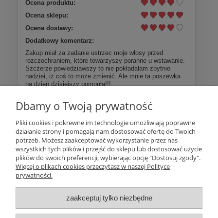
Ocena produktu:
Ocena sklepu:
Ocena dostawy:
Dodatkowy komentarz:
Zakup miał za zadanie ustrzec moje włosy przed
rozczochraniem, które towarzyszy poranne u wstawanie.
Szczerze powiedziawszy to nie pokładałam zbytnio
nadziei, iż coś to może zmienić. Ale mnie ta poszewka
na dzień dzisiejszy pomogła!!!
Dbamy o Twoją prywatność
Więcej opinii
Pliki cookies i pokrewne im technologie umożliwiają poprawne
działanie strony i pomagają nam dostosować ofertę do Twoich
Pomoc
potrzeb. Możesz zaakceptować wykorzystanie przez nas
wszystkich tych plików i przejść do sklepu lub dostosować użycie
plików do swoich preferencji, wybierając opcję "Dostosuj zgody".
Moje konto
Więcej o plikach cookies przeczytasz w naszej Polityce
prywatności.
Płatności i dostawa
zaakceptuj tylko niezbędne
Informacje