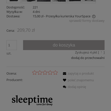
Dostępność:
221
Wysyłka w:
4 dni
Dostawa:
15,00 zł
- Przesyłka kurierska YourSpace
sprawdź formy dostawy
Cena nie zawiera ewentualnych kosztów płatności
209,70 zł
Cena:
do koszyka
Zyskujesz
4
pkt [
?
]
szt.
dodaj do przechowalni
Ocena:
zapytaj o produkt
Producent:
poleć znajomemu
dodaj opinię