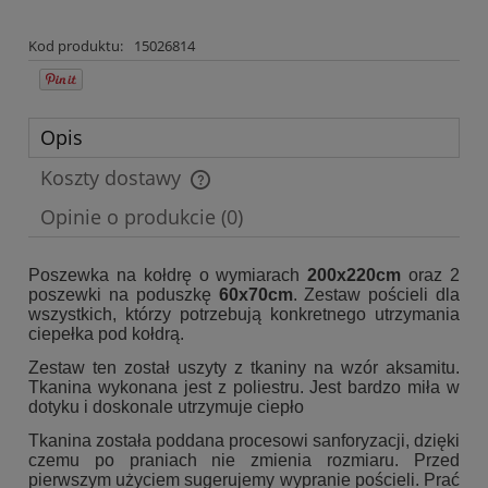
Kod produktu:
15026814
Opis
Koszty dostawy
Cena nie zawiera ewentualnych kosztów płatności
Opinie o produkcie (0)
Poszewka na kołdrę o wymiarach
200x220cm
oraz 2
poszewki na poduszkę
60x70cm
. Zestaw pościeli dla
wszystkich, którzy potrzebują konkretnego utrzymania
ciepełka pod kołdrą.
Zestaw ten został uszyty z tkaniny na wzór aksamitu.
Tkanina wykonana jest z poliestru. Jest bardzo miła w
dotyku i doskonale utrzymuje ciepło
Tkanina została poddana procesowi sanforyzacji, dzięki
czemu po praniach nie zmienia rozmiaru. Przed
pierwszym użyciem sugerujemy wypranie pościeli. Prać