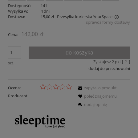
Dostępność:
141
Wysyłka w:
4 dni
Dostawa:
15,00 zł
- Przesyłka kurierska YourSpace
sprawdź formy dostawy
Cena nie zawiera ewentualnych kosztów płatności
142,00 zł
Cena:
do koszyka
Zyskujesz
2
pkt [
?
]
szt.
dodaj do przechowalni
Ocena:
zapytaj o produkt
Producent:
poleć znajomemu
dodaj opinię