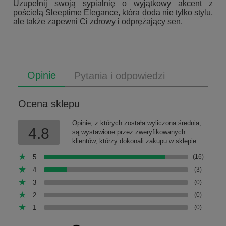
Uzupełnij swoją sypialnię o wyjątkowy akcent z
pościelą Sleeptime Elegance, która doda nie tylko stylu,
ale także zapewni Ci zdrowy i odprężający sen.
Opinie
Pytania i odpowiedzi
Ocena sklepu
Opinie, z których została wyliczona średnia,
4.8
są wystawione przez zweryfikowanych
klientów, którzy dokonali zakupu w sklepie.
5
(16)
4
(3)
3
(0)
2
(0)
1
(0)