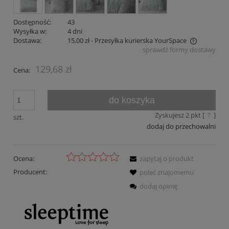
Dostępność:
43
Wysyłka w:
4 dni
Dostawa:
15,00 zł
- Przesyłka kurierska YourSpace
sprawdź formy dostawy
Cena nie zawiera ewentualnych kosztów płatności
129,68 zł
Cena:
do koszyka
Zyskujesz
2
pkt [
?
]
szt.
dodaj do przechowalni
Ocena:
zapytaj o produkt
Producent:
poleć znajomemu
dodaj opinię