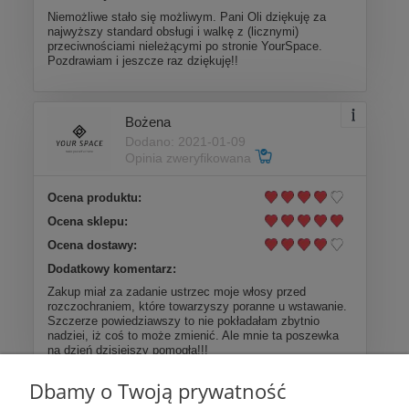
Niemożliwe stało się możliwym. Pani Oli dziękuję za
najwyższy standard obsługi i walkę z (licznymi)
przeciwnościami nieleżącymi po stronie YourSpace.
Pozdrawiam i jeszcze raz dziękuję!!
Bożena
Dodano: 2021-01-09
Opinia zweryfikowana
Ocena produktu:
Ocena sklepu:
Ocena dostawy:
Dodatkowy komentarz:
Zakup miał za zadanie ustrzec moje włosy przed
rozczochraniem, które towarzyszy poranne u wstawanie.
Szczerze powiedziawszy to nie pokładałam zbytnio
nadziei, iż coś to może zmienić. Ale mnie ta poszewka
na dzień dzisiejszy pomogła!!!
Dbamy o Twoją prywatność
Więcej opinii