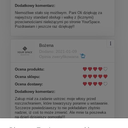
Dodatkowy komentarz:
Niemożliwe stało się możliwym. Pani Oli dziękuję za
najwyższy standard obsługi i walkę z (licznymi)
przeciwnościami nieleżącymi po stronie YourSpace.
Pozdrawiam i jeszcze raz dziękuję!!
Bożena
Dodano: 2021-01-09
Opinia zweryfikowana
Ocena produktu:
Ocena sklepu:
Ocena dostawy:
Dodatkowy komentarz:
Zakup miał za zadanie ustrzec moje włosy przed
rozczochraniem, które towarzyszy poranne u wstawanie.
Szczerze powiedziawszy to nie pokładałam zbytnio
nadziei, iż coś to może zmienić. Ale mnie ta poszewka
na dzień dzisiejszy pomogła!!!