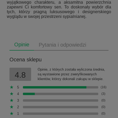
wyjątkowego charakteru, a aksamitna powierzchnia
zapewni Ci komfortowy sen. To doskonały wybór dla
tych, którzy pragną luksusowego i designerskiego
wyglądu w swojej przestrzeni sypialnianej.
Opinie
Pytania i odpowiedzi
Ocena sklepu
Opinie, z których została wyliczona średnia,
4.8
są wystawione przez zweryfikowanych
klientów, którzy dokonali zakupu w sklepie.
5
(16)
4
(3)
3
(0)
2
(0)
1
(0)