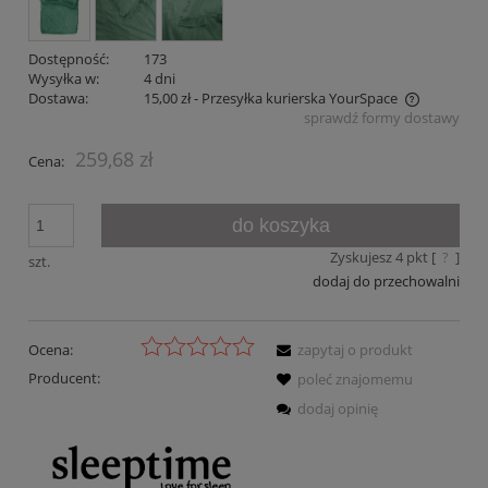
Dostępność:
173
Wysyłka w:
4 dni
Dostawa:
15,00 zł
- Przesyłka kurierska YourSpace
sprawdź formy dostawy
Cena nie zawiera ewentualnych kosztów płatności
259,68 zł
Cena:
do koszyka
Zyskujesz
4
pkt [
?
]
szt.
dodaj do przechowalni
Ocena:
zapytaj o produkt
Producent:
poleć znajomemu
dodaj opinię