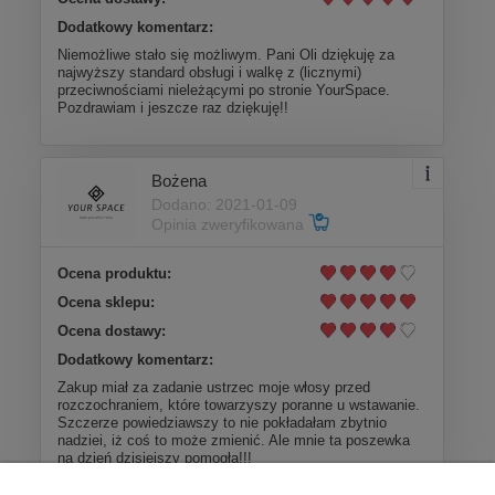
Dodatkowy komentarz:
Niemożliwe stało się możliwym. Pani Oli dziękuję za
najwyższy standard obsługi i walkę z (licznymi)
przeciwnościami nieleżącymi po stronie YourSpace.
Pozdrawiam i jeszcze raz dziękuję!!
Bożena
Dodano: 2021-01-09
Opinia zweryfikowana
Ocena produktu:
Ocena sklepu:
Ocena dostawy:
Dodatkowy komentarz:
Zakup miał za zadanie ustrzec moje włosy przed
rozczochraniem, które towarzyszy poranne u wstawanie.
Szczerze powiedziawszy to nie pokładałam zbytnio
nadziei, iż coś to może zmienić. Ale mnie ta poszewka
na dzień dzisiejszy pomogła!!!