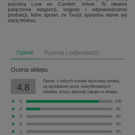
pościelą Luxe en Comfort: Velvet. To idealne
połączenie elegancji, wygody i odpowiedzialnej
produkcji, które sprawi, że Twoja sypialnia stanie się
oazą relaksu.
Opinie
Pytania i odpowiedzi
Ocena sklepu
Opinie, z których została wyliczona średnia,
4.8
są wystawione przez zweryfikowanych
klientów, którzy dokonali zakupu w sklepie.
5
(16)
4
(3)
3
(0)
2
(0)
1
(0)