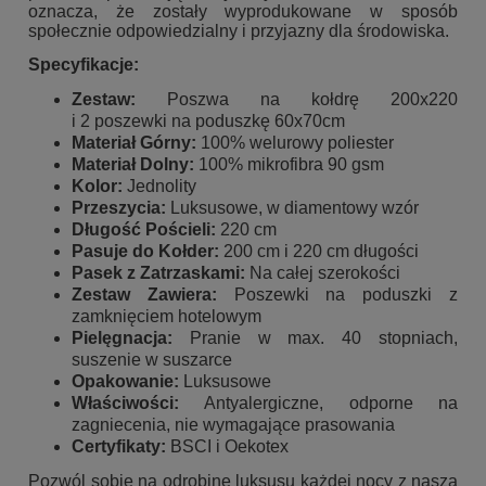
oznacza, że zostały wyprodukowane w sposób
społecznie odpowiedzialny i przyjazny dla środowiska.
Specyfikacje:
Zestaw:
Poszwa na kołdrę 200x220
i 2 poszewki na poduszkę 60x70cm
Materiał Górny:
100% welurowy poliester
Materiał Dolny:
100% mikrofibra 90 gsm
Kolor:
Jednolity
Przeszycia:
Luksusowe, w diamentowy wzór
Długość Pościeli:
220 cm
Pasuje do Kołder:
200 cm i 220 cm długości
Pasek z Zatrzaskami:
Na całej szerokości
Zestaw Zawiera:
Poszewki na poduszki z
zamknięciem hotelowym
Pielęgnacja:
Pranie w max. 40 stopniach,
suszenie w suszarce
Opakowanie:
Luksusowe
Właściwości:
Antyalergiczne, odporne na
zagniecenia, nie wymagające prasowania
Certyfikaty:
BSCI i Oekotex
Pozwól sobie na odrobinę luksusu każdej nocy z naszą