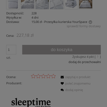
Dostępność:
228
Wysyłka w:
4 dni
Dostawa:
15,00 zł
- Przesyłka kurierska YourSpace
sprawdź formy dostawy
Cena nie zawiera ewentualnych kosztów płatności
227,18 zł
Cena:
do koszyka
Zyskujesz
4
pkt [
?
]
szt.
dodaj do przechowalni
Ocena:
zapytaj o produkt
Producent:
poleć znajomemu
dodaj opinię