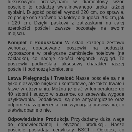
luksusowymi przeszyciami w diamentowy wzór,
pościele te dodadzą wyrafinowanego uroku każdej
sypialni. Długość pościeli wynosi 220 cm, co sprawia,
że pasuje ona zarówno na kołdry o długości 200 cm, jak
i 220 cm. Dzięki paskowi z zatrzaskami na całej
szerokości pościel zawsze pozostaje na swoim
miejscu.
Komplet z Poduszkami
W skład każdego zestawu
wchodzą dopasowane poszewki na poduszki,
wyposażone w praktyczne zamknięcie hotelowe (na
zakładkę), co nadaje całości elegancki wygląd. Te
poszewki podkreślają luksusowy charakter naszej
pościeli i podnoszą komfort snu.
Łatwa Pielęgnacja i Trwałość
Nasze pościele są nie
tylko niezwykle miękkie i komfortowe, ale także trwałe i
łatwe w utrzymaniu. Można je prać w temperaturze do
40 stopni i suszyć w suszarce, co zapewnia wygodę
użytkowania. Dodatkowo, są one antyalergiczne oraz
odporne na zagniecenia i nie wymagają prasowania, co
ułatwia dbanie o nie.
Odpowiedzialna Produkcja
Przykładamy dużą wagę
do odpowiedzialnej i etycznej produkcji. Nasze
pościele posiadają certyfikaty BSCI i Oekotex, co