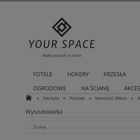
FOTELE
HOKERY
KRZESŁA
OGRODOWE
NA ŚCIANĘ
AKCE
»
»
»
»
Tekstylia
Pościele
Szerokość 200cm
2
Wyszukiwarka