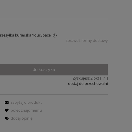
Przesyłka kurierska YourSpace
sprawdź formy dostawy
iera ewentualnych kosztów
do koszyka
Zyskujesz
2
pkt [
?
]
dodaj do przechowalni
zapytaj o produkt
poleć znajomemu
dodaj opinię