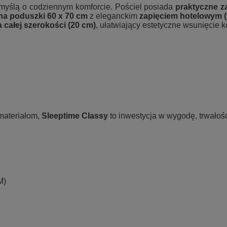
myślą o codziennym komforcie. Pościel posiada
praktyczne z
na poduszki 60 x 70 cm
z eleganckim
zapięciem hotelowym (
 całej szerokości (20 cm)
, ułatwiający estetyczne wsunięcie k
materiałom,
Sleeptime Classy
to inwestycja w wygodę, trwało
M)