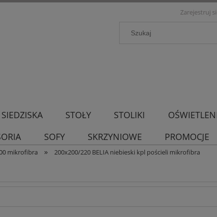
Zarejestruj s
SIEDZISKA
STOŁY
STOLIKI
OŚWIETLEN
SORIA
SOFY
SKRZYNIOWE
PROMOCJE
»
00 mikrofibra
200x200/220 BELIA niebieski kpl pościeli mikrofibra