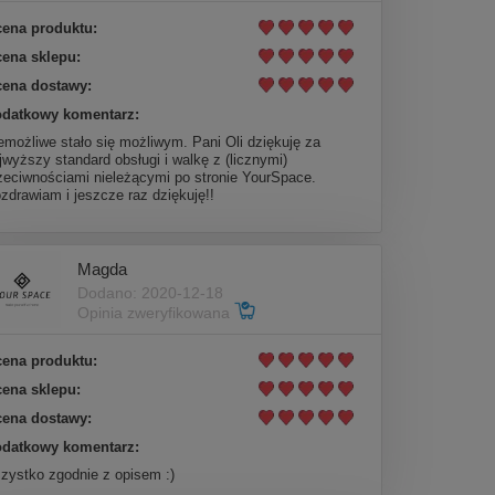
ena produktu:
ena sklepu:
ena dostawy:
datkowy komentarz:
emożliwe stało się możliwym. Pani Oli dziękuję za
jwyższy standard obsługi i walkę z (licznymi)
zeciwnościami nieleżącymi po stronie YourSpace.
zdrawiam i jeszcze raz dziękuję!!
Magda
Dodano: 2020-12-18
Opinia zweryfikowana
ena produktu:
ena sklepu:
ena dostawy:
datkowy komentarz:
zystko zgodnie z opisem :)