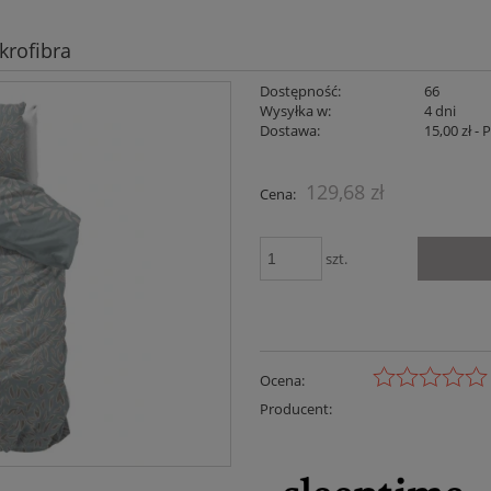
krofibra
Dostępność:
66
Wysyłka w:
4 dni
Dostawa:
15,00 zł
- 
Cena nie zaw
129,68 zł
Cena:
płatności
szt.
Ocena:
Producent: