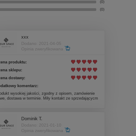
(0)
(0)
xxx
Dodano: 2021-04-05
Opinia zweryfikowana
ena produktu:
ena sklepu:
ena dostawy:
datkowy komentarz:
odukt wysokiej jakości, zgodny z opisem, zamówienie
twe, dostawa w terminie. Miły kontakt ze sprzedającycm
Dominik T.
Dodano: 2021-01-10
Opinia zweryfikowana