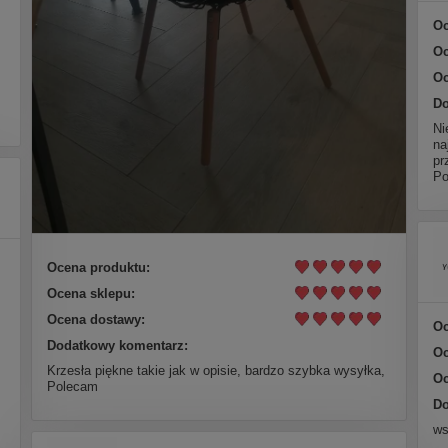
Oc
Oc
Oc
Do
Ni
na
pr
Po
Ocena produktu:
Ocena sklepu:
Ocena dostawy:
Oc
Dodatkowy komentarz:
Oc
Krzesła piękne takie jak w opisie, bardzo szybka wysyłka,
Oc
Polecam
Do
ws