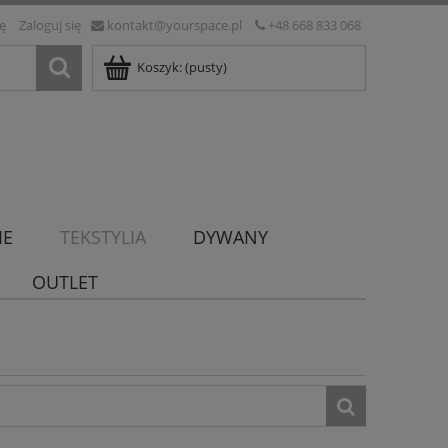
ię
Zaloguj się
kontakt@yourspace.pl
+48 668 833 068
Koszyk:
(pusty)
IE
TEKSTYLIA
DYWANY
OUTLET