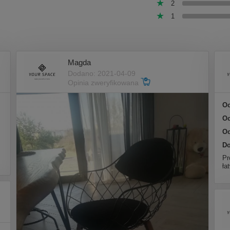
2
1
Magda
Dodano: 2021-04-09
Opinia zweryfikowana
Oc
Oc
Oc
Do
Pr
ła