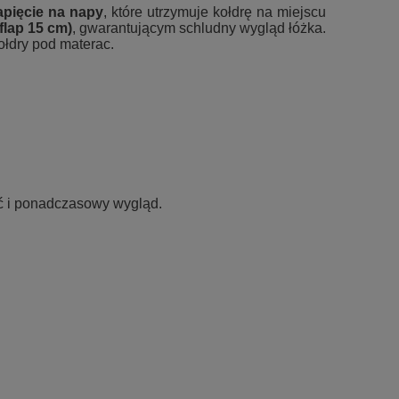
apięcie na napy
, które utrzymuje kołdrę na miejscu
flap 15 cm)
, gwarantującym schludny wygląd łóżka.
ołdry pod materac.
ść i ponadczasowy wygląd.