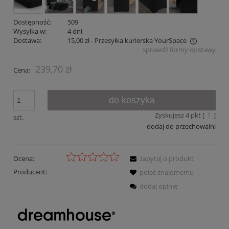
Dostępność:
509
Wysyłka w:
4 dni
Dostawa:
15,00 zł
- Przesyłka kurierska YourSpace
sprawdź formy dostawy
Cena nie zawiera ewentualnych kosztów płatności
239,70 zł
Cena:
do koszyka
Zyskujesz
4
pkt [
?
]
szt.
dodaj do przechowalni
Ocena:
zapytaj o produkt
Producent:
poleć znajomemu
dodaj opinię