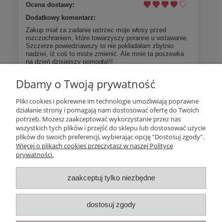
Ocena dostawy:
Dodatkowy komentarz:
Zakup miał za zadanie ustrzec moje włosy przed
rozczochraniem, które towarzyszy poranne u wstawanie.
Szczerze powiedziawszy to nie pokładałam zbytnio
nadziei, iż coś to może zmienić. Ale mnie ta poszewka
na dzień dzisiejszy pomogła!!!
Dbamy o Twoją prywatność
Więcej opinii
Pliki cookies i pokrewne im technologie umożliwiają poprawne
działanie strony i pomagają nam dostosować ofertę do Twoich
Pomoc
potrzeb. Możesz zaakceptować wykorzystanie przez nas
wszystkich tych plików i przejść do sklepu lub dostosować użycie
plików do swoich preferencji, wybierając opcję "Dostosuj zgody".
Moje konto
Więcej o plikach cookies przeczytasz w naszej Polityce
prywatności.
Płatności i dostawa
zaakceptuj tylko niezbędne
Informacje
dostosuj zgody
O nas