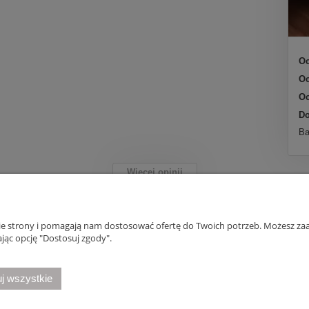
Oc
Oc
Oc
Do
Ba
Więcej opinii
nie strony i pomagają nam dostosować ofertę do Twoich potrzeb. Możesz zaa
Płatności i dostawa
Informacje
jąc opcję "Dostosuj zgody".
Formy płatności
Polityka prywatno
j wszystkie