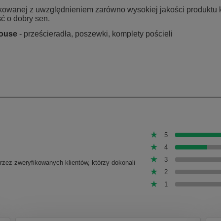
ukowanej z uwzględnieniem zarówno wysokiej jakości produktu
ć o dobry sen.
ouse
- prześcieradła, poszewki, komplety pościeli
5
4
3
przez zweryfikowanych klientów, którzy dokonali
2
1