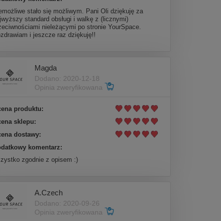
emożliwe stało się możliwym. Pani Oli dziękuję za
jwyższy standard obsługi i walkę z (licznymi)
zeciwnościami nieleżącymi po stronie YourSpace.
zdrawiam i jeszcze raz dziękuję!!
Magda
Dodano: 2020-12-18
Opinia zweryfikowana
ena produktu:
ena sklepu:
ena dostawy:
datkowy komentarz:
zystko zgodnie z opisem :)
A.Czech
Dodano: 2020-09-26
Opinia zweryfikowana