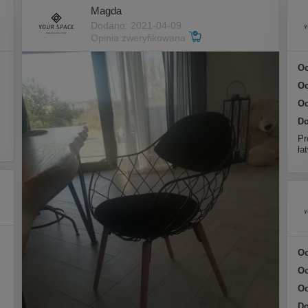
Magda
Dodano: 2021-04-09
Opinia zweryfikowana
Oc
Oc
Oc
Do
Pr
ła
Oc
Oc
Oc
Do