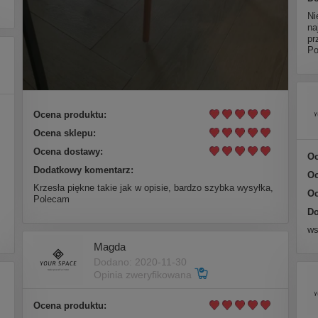
Ni
na
pr
Po
Ocena produktu:
Ocena sklepu:
Ocena dostawy:
Oc
Dodatkowy komentarz:
Oc
Krzesła piękne takie jak w opisie, bardzo szybka wysyłka,
Oc
Polecam
Do
ws
Magda
Dodano: 2020-11-30
Opinia zweryfikowana
Ocena produktu: