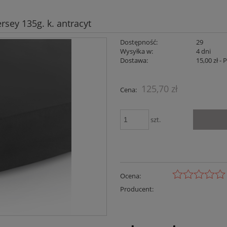
sey 135g. k. antracyt
Dostępność:
29
Wysyłka w:
4 dni
Dostawa:
15,00 zł
- 
Cena nie zaw
125,70 zł
Cena:
płatności
szt.
Ocena:
Producent: