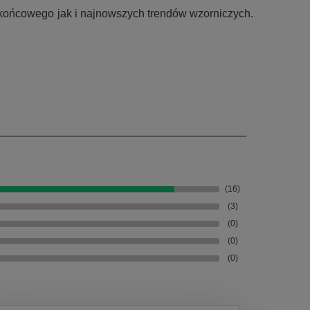
 końcowego jak i najnowszych trendów wzorniczych.
(16)
(3)
(0)
(0)
(0)