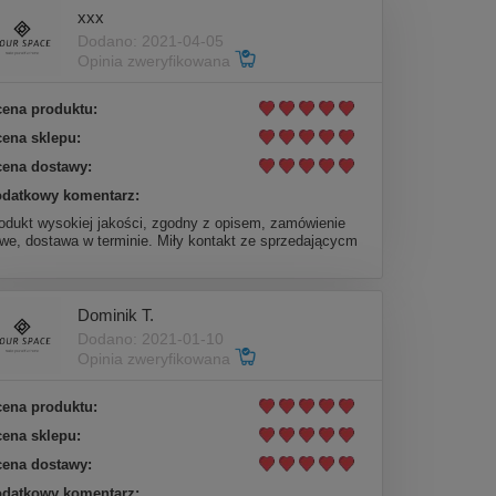
xxx
Dodano: 2021-04-05
Opinia zweryfikowana
ena produktu:
ena sklepu:
ena dostawy:
datkowy komentarz:
odukt wysokiej jakości, zgodny z opisem, zamówienie
twe, dostawa w terminie. Miły kontakt ze sprzedającycm
Dominik T.
Dodano: 2021-01-10
Opinia zweryfikowana
ena produktu:
ena sklepu:
ena dostawy:
datkowy komentarz: