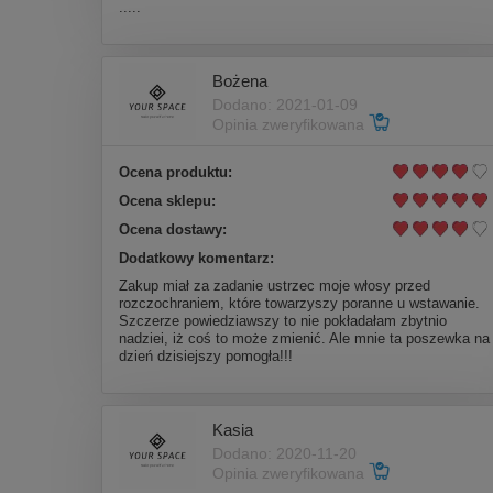
.....
Bożena
Dodano: 2021-01-09
Opinia zweryfikowana
Ocena produktu:
Ocena sklepu:
Ocena dostawy:
Dodatkowy komentarz:
Zakup miał za zadanie ustrzec moje włosy przed
rozczochraniem, które towarzyszy poranne u wstawanie.
Szczerze powiedziawszy to nie pokładałam zbytnio
nadziei, iż coś to może zmienić. Ale mnie ta poszewka na
dzień dzisiejszy pomogła!!!
Kasia
Dodano: 2020-11-20
Opinia zweryfikowana