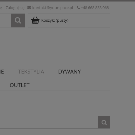
ię
Zaloguj się
kontakt@yourspace.pl
+48 668 833 068
Koszyk:
(pusty)
IE
TEKSTYLIA
DYWANY
OUTLET