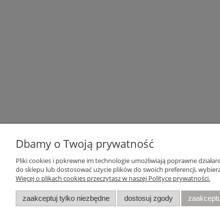
Dbamy o Twoją prywatność
Pliki cookies i pokrewne im technologie umożliwiają poprawne działa
Pomoc
Moje konto
do sklepu lub dostosować użycie plików do swoich preferencji, wybiera
Więcej o plikach cookies przeczytasz w naszej Polityce prywatności.
Zwroty i reklamacje
Twoje zamówienia
Regulamin
Ustawienia konta
zaakceptuj tylko niezbędne
dostosuj zgody
zaakceptu
Raty
Przechowalnia