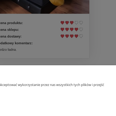
ena produktu:
ena sklepu:
ena dostawy:
datkowy komentarz:
rdzo ładna.
kceptować wykorzystanie przez nas wszystkich tych plików i przejść
O nas
ści
Kontakt
O yourspace.pl