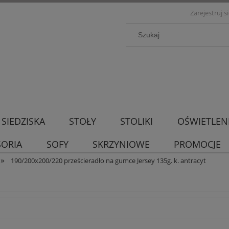
Zarejestruj s
SIEDZISKA
STOŁY
STOLIKI
OŚWIETLEN
SORIA
SOFY
SKRZYNIOWE
PROMOCJE
»
190/200x200/220 prześcieradło na gumce Jersey 135g. k. antracyt