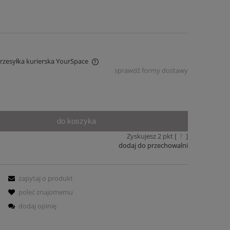
Przesyłka kurierska YourSpace
sprawdź formy dostawy
iera ewentualnych kosztów
do koszyka
Zyskujesz
2
pkt [
?
]
dodaj do przechowalni
zapytaj o produkt
poleć znajomemu
dodaj opinię