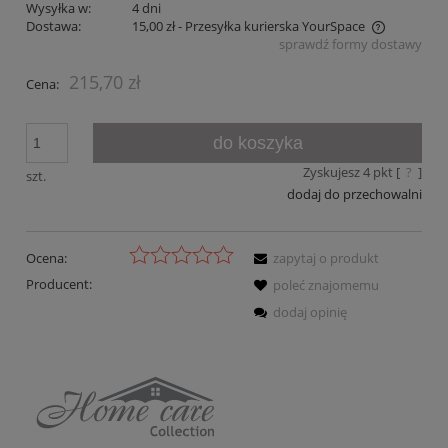
Wysyłka w:
4 dni
Dostawa:
15,00 zł
- Przesyłka kurierska YourSpace
sprawdź formy dostawy
Cena nie zawiera ewentualnych kosztów płatności
215,70 zł
Cena:
do koszyka
Zyskujesz
4
pkt [
?
]
szt.
dodaj do przechowalni
Ocena:
zapytaj o produkt
Producent:
poleć znajomemu
dodaj opinię