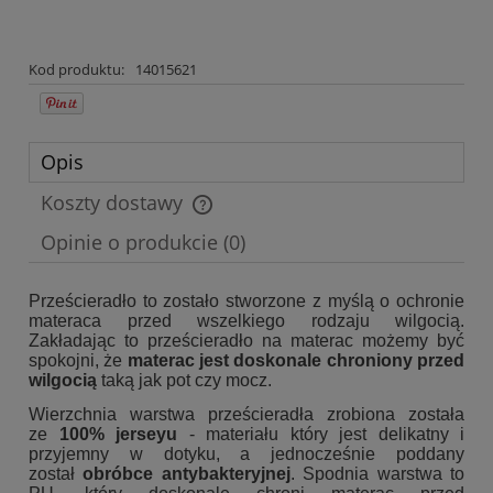
Kod produktu:
14015621
Opis
Koszty dostawy
Cena nie zawiera ewentualnych kosztów płatności
Opinie o produkcie (0)
Prześcieradło to zostało stworzone z myślą o ochronie
materaca przed wszelkiego rodzaju wilgocią.
Zakładając to prześcieradło na materac możemy być
spokojni, że
materac jest doskonale chroniony przed
wilgocią
taką jak pot czy mocz.
Wierzchnia warstwa prześcieradła zrobiona została
ze
100% jerseyu
- materiału który jest delikatny i
przyjemny w dotyku, a jednocześnie poddany
został
obróbce antybakteryjnej
. Spodnia warstwa to