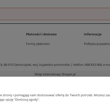
Płatności i dostawa
Informacje
Formy płatności
Polityka prywatno
 8, 86-010 Samociążek, woj. kujawsko-pomorskie | telefon:
668 833 068
, e-ma
Sklep internetowy Shoper.pl
nie strony i pomagają nam dostosować ofertę do Twoich potrzeb. Możesz zaa
jąc opcję "Dostosuj zgody".