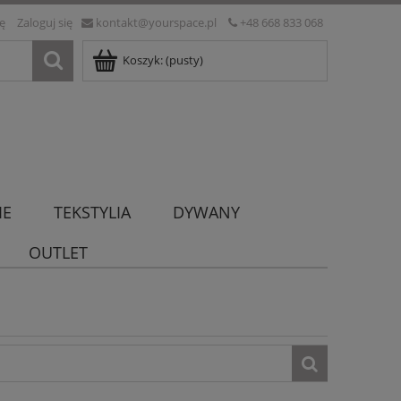
ię
Zaloguj się
kontakt@yourspace.pl
+48 668 833 068
Koszyk:
(pusty)
IE
TEKSTYLIA
DYWANY
OUTLET