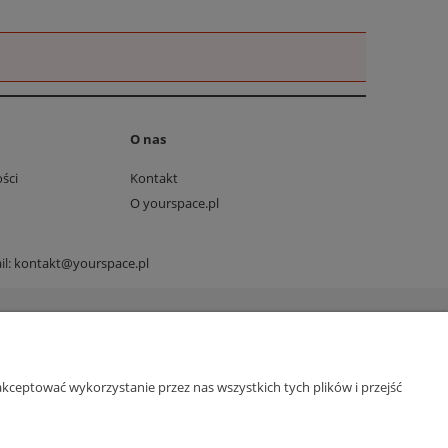
O nas
ści
Kontakt
O yourspace.pl
il:
kontakt@yourspace.pl
kceptować wykorzystanie przez nas wszystkich tych plików i przejść