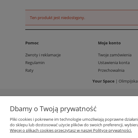
Ten produkt jest niedostępny.
Pomoc
Moje konto
Zwroty i reklamacje
Twoje zamówienia
Regulamin
Ustawienia konta
Raty
Przechowalnia
Your Space
| Olimpijska
Dbamy o Twoją prywatność
Pliki cookies i pokrewne im technologie umożliwiają poprawne działa
do sklepu lub dostosować użycie plików do swoich preferencji, wybiera
Więcej o plikach cookies przeczytasz w naszej Polityce prywatności.