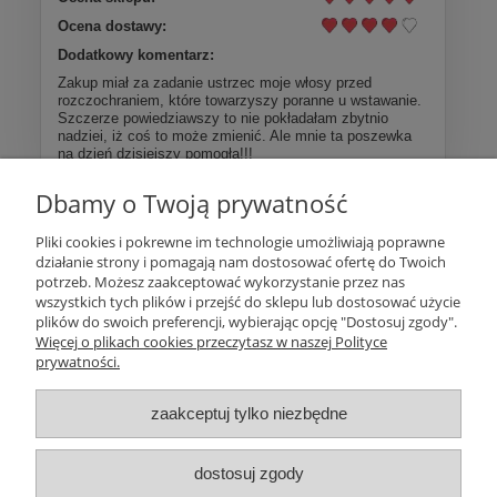
Ocena dostawy:
Dodatkowy komentarz:
Zakup miał za zadanie ustrzec moje włosy przed
rozczochraniem, które towarzyszy poranne u wstawanie.
Szczerze powiedziawszy to nie pokładałam zbytnio
nadziei, iż coś to może zmienić. Ale mnie ta poszewka
na dzień dzisiejszy pomogła!!!
Dbamy o Twoją prywatność
Więcej opinii
Pliki cookies i pokrewne im technologie umożliwiają poprawne
działanie strony i pomagają nam dostosować ofertę do Twoich
Pomoc
potrzeb. Możesz zaakceptować wykorzystanie przez nas
wszystkich tych plików i przejść do sklepu lub dostosować użycie
plików do swoich preferencji, wybierając opcję "Dostosuj zgody".
Moje konto
Więcej o plikach cookies przeczytasz w naszej Polityce
prywatności.
Płatności i dostawa
zaakceptuj tylko niezbędne
Informacje
dostosuj zgody