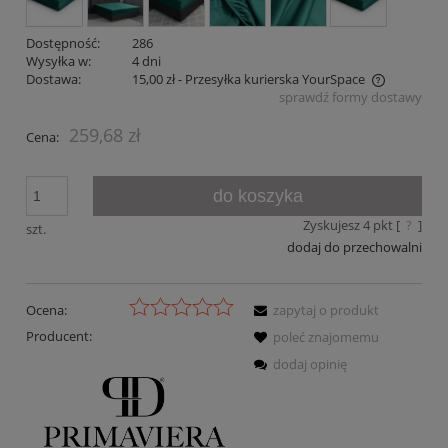
Dostępność:
286
Wysyłka w:
4 dni
Dostawa:
15,00 zł
- Przesyłka kurierska YourSpace
sprawdź formy dostawy
Cena nie zawiera ewentualnych kosztów płatności
259,68 zł
Cena:
do koszyka
Zyskujesz
4
pkt [
?
]
szt.
dodaj do przechowalni
Ocena:
zapytaj o produkt
Producent:
poleć znajomemu
dodaj opinię