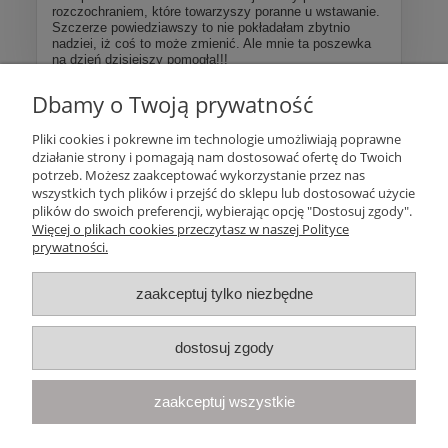
rozczochraniem, które towarzyszy poranne u wstawanie.
Szczerze powiedziawszy to nie pokładałam zbytnio
nadziei, iż coś to może zmienić. Ale mnie ta poszewka
na dzień dzisiejszy pomogła!!!
Dbamy o Twoją prywatność
Więcej opinii
Pliki cookies i pokrewne im technologie umożliwiają poprawne
działanie strony i pomagają nam dostosować ofertę do Twoich
Pomoc
potrzeb. Możesz zaakceptować wykorzystanie przez nas
wszystkich tych plików i przejść do sklepu lub dostosować użycie
plików do swoich preferencji, wybierając opcję "Dostosuj zgody".
Moje konto
Więcej o plikach cookies przeczytasz w naszej Polityce
prywatności.
Płatności i dostawa
zaakceptuj tylko niezbędne
Informacje
dostosuj zgody
O nas
zaakceptuj wszystkie
Your Space
| Olimpijska 8, 86-010 Samociążek, woj. kujawsko-
pomorskie | telefon:
668 833 068
, e-mail:
kontakt@yourspace.pl