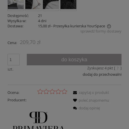
Dostępność:
21
Wysyłka w:
4 dni
Dostawa:
15,00 zł
- Przesyłka kurierska YourSpace
sprawdź formy dostawy
Cena nie zawiera ewentualnych kosztów płatności
209,70 zł
Cena:
do koszyka
Zyskujesz
4
pkt [
?
]
szt.
dodaj do przechowalni
Ocena:
zapytaj o produkt
Producent:
poleć znajomemu
dodaj opinię