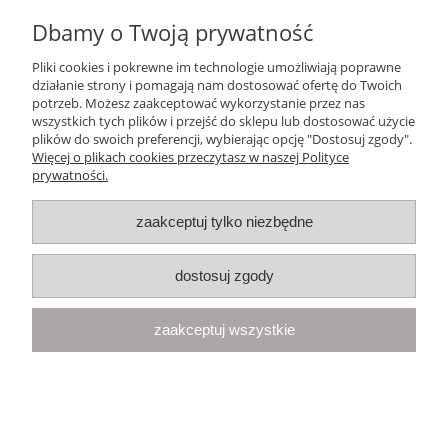
Dbamy o Twoją prywatność
Ten produkt jest niedostępny.
Pliki cookies i pokrewne im technologie umożliwiają poprawne
Pomoc
działanie strony i pomagają nam dostosować ofertę do Twoich
potrzeb. Możesz zaakceptować wykorzystanie przez nas
wszystkich tych plików i przejść do sklepu lub dostosować użycie
Moje konto
plików do swoich preferencji, wybierając opcję "Dostosuj zgody".
Więcej o plikach cookies przeczytasz w naszej Polityce
prywatności.
Płatności i dostawa
zaakceptuj tylko niezbędne
Informacje
dostosuj zgody
O nas
zaakceptuj wszystkie
Your Space
| Olimpijska 8, 86-010 Samociążek, woj. kujawsko-
pomorskie | telefon:
668 833 068
, e-mail:
kontakt@yourspace.pl
pokaż pełną wersję strony
Sklep internetowy Shoper.pl