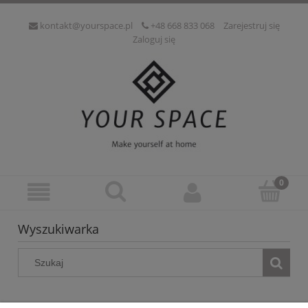
kontakt@yourspace.pl
+48 668 833 068
Zarejestruj się
Zaloguj się
Wyszukiwarka