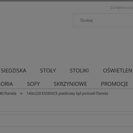
Zarejestruj s
SIEDZISKA
STOŁY
STOLIKI
OŚWIETLEN
SORIA
SOFY
SKRZYNIOWE
PROMOCJE
»
40 flanela
140x220 ESSENCE piaskowy kpl pościeli flanela