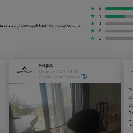
5
4
3
przez zweryfikowanych klientów, którzy dokonali
2
1
Magda
Dodano: 2021-04-09
Opinia zweryfikowana
Oc
Oc
Oc
Do
Pr
ła