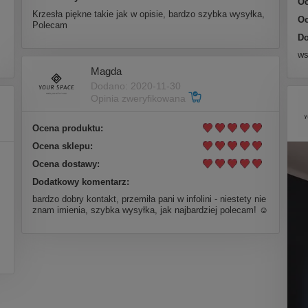
Oc
Krzesła piękne takie jak w opisie, bardzo szybka wysyłka,
Oc
Polecam
Do
ws
Magda
Dodano: 2020-11-30
Opinia zweryfikowana
Ocena produktu:
Ocena sklepu:
Ocena dostawy:
Dodatkowy komentarz:
bardzo dobry kontakt, przemiła pani w infolini - niestety nie
znam imienia, szybka wysyłka, jak najbardziej polecam! ☺️