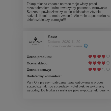
Zakup miał za zadanie ustrzec moje włosy przed
rozczochraniem, które towarzyszy poranne u wstawanie.
Szczerze powiedziawszy to nie pokładałam zbytnio
nadziei, iż coś to może zmienić. Ale mnie ta poszewka na
dzień dzisiejszy pomogła!!!
Kasia
Dodano: 2020-11-20
Opinia zweryfikowana
Ocena produktu:
Ocena sklepu:
Ocena dostawy:
Dodatkowy komentarz:
Pani Ola przesympatyczna i zaangażowana w proces
sprzedaży jak i po sprzedaży. Fotel pięknie wykonany
wygodny. Do biurka za niski ale jako wypoczynek idealny.