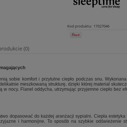
Kod produktu:
17027046
produkcie (0)
wentualnych kosztów
wymagających
enią sobie komfort i przytulne ciepło podczas snu. Wykonan
elikatnie meszkowaną strukturę, dzięki której materiał skutec
ą w nocy. Flanel oddycha, utrzymując przyjemne ciepło bez ef
łatwo dopasować do każdej aranżacji sypialni. Ciepła estety
zyjazne i harmonijne. To sposób na szybkie odświeżenie styli