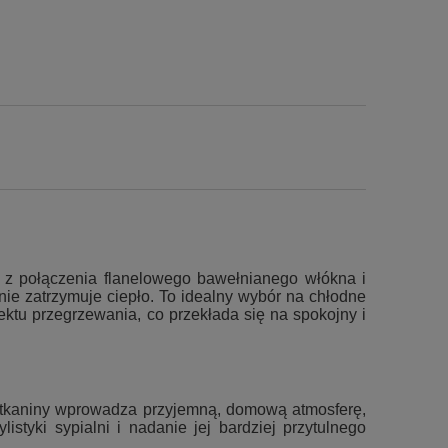
a z połączenia flanelowego bawełnianego włókna i
znie zatrzymuje ciepło. To idealny wybór na chłodne
ektu przegrzewania, co przekłada się na spokojny i
ka tkaniny wprowadza przyjemną, domową atmosferę,
styki sypialni i nadanie jej bardziej przytulnego