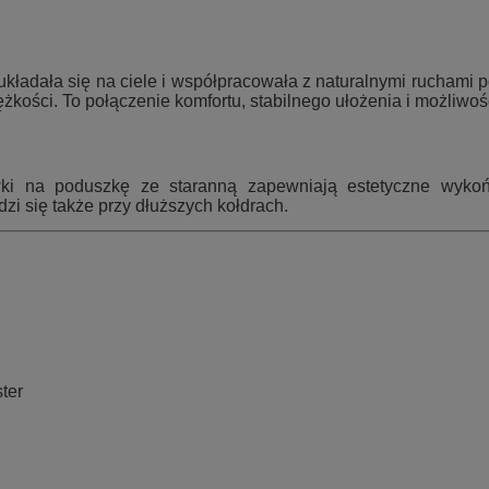
układała się na ciele i współpracowała z naturalnymi ruchami 
żkości. To połączenie komfortu, stabilnego ułożenia i możliwo
i na poduszkę ze staranną zapewniają estetyczne wykońc
zi się także przy dłuższych kołdrach.
ter