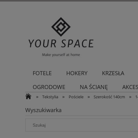
FOTELE
HOKERY
KRZESŁA
OGRODOWE
NA ŚCIANĘ
AKCE
»
»
»
»
Tekstylia
Pościele
Szerokość 140cm
1
Wyszukiwarka