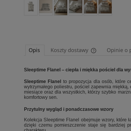
Opis
Koszty dostawy
Opinie o 
Cena nie zawiera e
Sleeptime Flanel – ciepła i miękka pościel dla 
płatności
Sleeptime Flanel
to propozycja dla osób, które c
wytrzymałego poliestru, pościel zapewnia miękką, d
miesiące oraz dla wszystkich, którzy szybko marzn
komfortowy sen.
Przytulny wygląd i ponadczasowe wzory
Kolekcja Sleeptime Flanel obejmuje wzory, które 
dzięki czemu pomieszczenie staje się bardziej pr
charakteru.