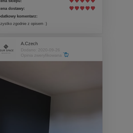
ena sklepu:
ena dostawy:
datkowy komentarz:
zystko zgodnie z opisem :)
A.Czech
Dodano: 2020-09-26
Opinia zweryfikowana