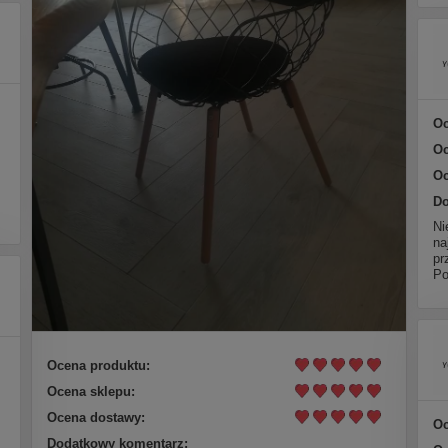
Oc
Oc
Oc
Do
Ni
na
pr
Po
Ocena produktu:
Ocena sklepu:
Ocena dostawy:
Oc
Dodatkowy komentarz: