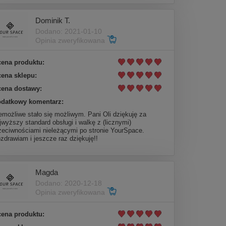
Dominik T.
Dodano: 2021-01-10
Opinia zweryfikowana
ena produktu:
ena sklepu:
ena dostawy:
datkowy komentarz:
emożliwe stało się możliwym. Pani Oli dziękuję za
jwyższy standard obsługi i walkę z (licznymi)
zeciwnościami nieleżącymi po stronie YourSpace.
zdrawiam i jeszcze raz dziękuję!!
Magda
Dodano: 2020-12-18
Opinia zweryfikowana
ena produktu: