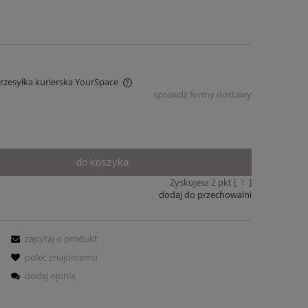
Przesyłka kurierska YourSpace
sprawdź formy dostawy
iera ewentualnych kosztów
do koszyka
Zyskujesz
2
pkt [
?
]
dodaj do przechowalni
zapytaj o produkt
poleć znajomemu
dodaj opinię