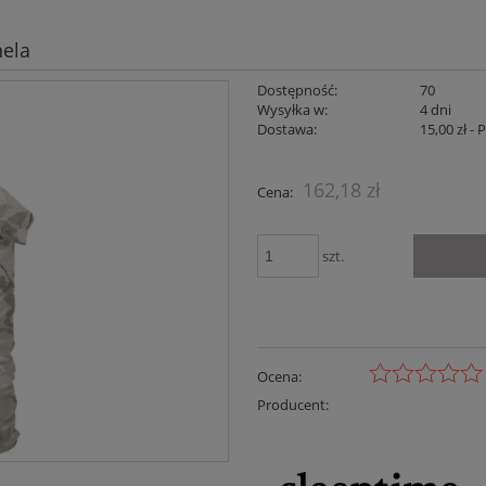
nela
Dostępność:
70
Wysyłka w:
4 dni
Dostawa:
15,00 zł
- 
Cena nie zaw
162,18 zł
Cena:
płatności
szt.
Ocena:
Producent: