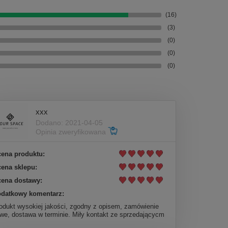
(16)
(3)
(0)
(0)
(0)
xxx
Dodano: 2021-04-05
Opinia zweryfikowana
ena produktu:
ena sklepu:
ena dostawy:
datkowy komentarz:
odukt wysokiej jakości, zgodny z opisem, zamówienie
twe, dostawa w terminie. Miły kontakt ze sprzedającycm