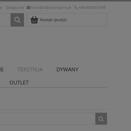
ię
Zaloguj się
kontakt@yourspace.pl
+48 668 833 068
Koszyk:
(pusty)
IE
TEKSTYLIA
DYWANY
OUTLET