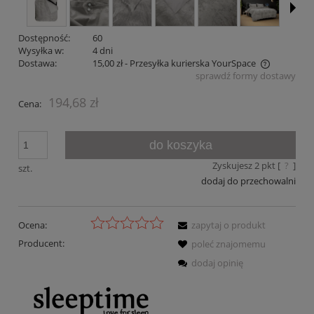
Dostępność:
60
Wysyłka w:
4 dni
Dostawa:
15,00 zł
- Przesyłka kurierska YourSpace
sprawdź formy dostawy
Cena nie zawiera ewentualnych kosztów płatności
194,68 zł
Cena:
do koszyka
Zyskujesz
2
pkt [
?
]
szt.
dodaj do przechowalni
Ocena:
zapytaj o produkt
Producent:
poleć znajomemu
dodaj opinię