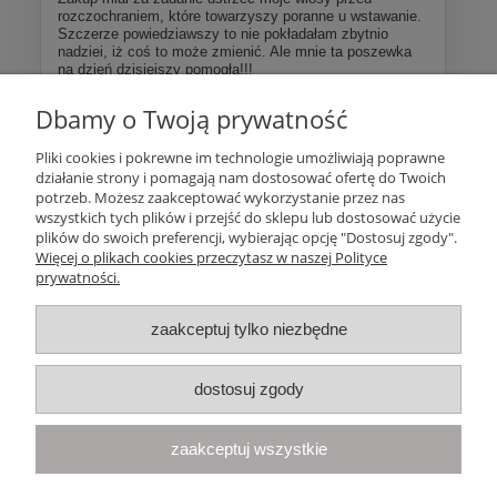
rozczochraniem, które towarzyszy poranne u wstawanie.
Szczerze powiedziawszy to nie pokładałam zbytnio
nadziei, iż coś to może zmienić. Ale mnie ta poszewka
na dzień dzisiejszy pomogła!!!
Dbamy o Twoją prywatność
Więcej opinii
Pliki cookies i pokrewne im technologie umożliwiają poprawne
działanie strony i pomagają nam dostosować ofertę do Twoich
Pomoc
potrzeb. Możesz zaakceptować wykorzystanie przez nas
wszystkich tych plików i przejść do sklepu lub dostosować użycie
plików do swoich preferencji, wybierając opcję "Dostosuj zgody".
Moje konto
Więcej o plikach cookies przeczytasz w naszej Polityce
prywatności.
Płatności i dostawa
zaakceptuj tylko niezbędne
Informacje
dostosuj zgody
O nas
zaakceptuj wszystkie
Your Space
| Olimpijska 8, 86-010 Samociążek, woj. kujawsko-
pomorskie | telefon:
668 833 068
, e-mail:
kontakt@yourspace.pl