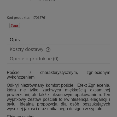
Kod produktu:
17015761
Opis
Koszty dostawy
Cena nie zawiera ewentualnych kosztów płatności
Opinie o produkcie (0)
Pościel z charakterystycznym, zgniecionym
wykończeniem
Odkryj niezrównany komfort pościeli Efekt Zgniecenia,
która nie tylko zachwyca miękkością aksamitnej
powierzchni, ale także luksusowym opakowaniem. Ten
wyjątkowy zestaw pościeli to kwintesencja elegancji i
stylu, idealna propozycja dla osób poszukujących
wysokiej jakości oraz unikalnego designu w sypialni.
Główne cechy: