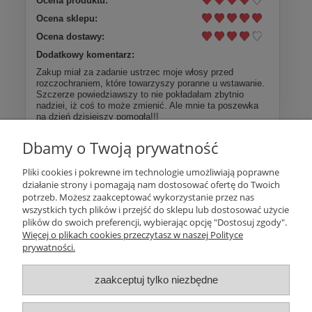
Ocena produktu:
Ocena sklepu:
Ocena dostawy:
Dodatkowy komentarz:
Zakup miał za zadanie ustrzec moje włosy przed
rozczochraniem, które towarzyszy poranne u wstawanie.
Szczerze powiedziawszy to nie pokładałam zbytnio
nadziei, iż coś to może zmienić. Ale mnie ta poszewka
na dzień dzisiejszy pomogła!!!
Dbamy o Twoją prywatność
Więcej opinii
Pliki cookies i pokrewne im technologie umożliwiają poprawne
działanie strony i pomagają nam dostosować ofertę do Twoich
Pomoc
potrzeb. Możesz zaakceptować wykorzystanie przez nas
wszystkich tych plików i przejść do sklepu lub dostosować użycie
plików do swoich preferencji, wybierając opcję "Dostosuj zgody".
Moje konto
Więcej o plikach cookies przeczytasz w naszej Polityce
prywatności.
Płatności i dostawa
zaakceptuj tylko niezbędne
Informacje