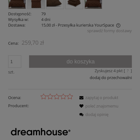
Dostępność:
79
Wysyłka w:
4 dni
Dostawa:
15,00 zł
- Przesyłka kurierska YourSpace
sprawdź formy dostawy
Cena nie zawiera ewentualnych kosztów płatności
259,70 zł
Cena:
do koszyka
Zyskujesz
4
pkt [
?
]
szt.
dodaj do przechowalni
Ocena:
zapytaj o produkt
Producent:
poleć znajomemu
dodaj opinię