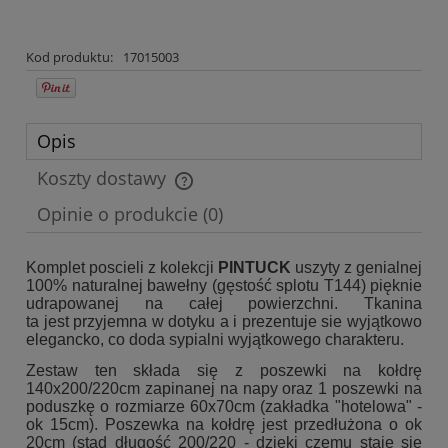
Kod produktu:
17015003
Opis
Koszty dostawy
Cena nie zawiera ewentualnych kosztów płatności
Opinie o produkcie (0)
Komplet poscieli z kolekcji
PINTUCK
uszyty z genialnej
100% naturalnej bawełny (gęstość splotu T144) pięknie
udrapowanej na całej powierzchni. Tkanina
ta jest przyjemna w dotyku a i prezentuje sie wyjątkowo
elegancko, co doda sypialni wyjątkowego charakteru.
Zestaw ten składa się z poszewki na kołdrę
140x200/220cm zapinanej na napy oraz 1 poszewki na
poduszkę o rozmiarze 60x70cm (zakładka "hotelowa" -
ok 15cm). Poszewka na kołdrę jest przedłużona o ok
20cm (stąd długość 200/220 - dzięki czemu staje się