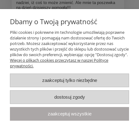
nadziei, iż coś to może zmienić. Ale mnie ta poszewka
na dzień dzisiejszy pomogła!!!
Dbamy o Twoją prywatność
Więcej opinii
Pliki cookies i pokrewne im technologie umożliwiają poprawne
działanie strony i pomagają nam dostosować ofertę do Twoich
Pomoc
potrzeb. Możesz zaakceptować wykorzystanie przez nas
wszystkich tych plików i przejść do sklepu lub dostosować użycie
plików do swoich preferencji, wybierając opcję "Dostosuj zgody".
Moje konto
Więcej o plikach cookies przeczytasz w naszej Polityce
prywatności.
Płatności i dostawa
zaakceptuj tylko niezbędne
Informacje
dostosuj zgody
O nas
zaakceptuj wszystkie
Your Space
| Olimpijska 8, 86-010 Samociążek, woj. kujawsko-
pomorskie | telefon:
668 833 068
, e-mail:
kontakt@yourspace.pl
pokaż pełną wersję strony