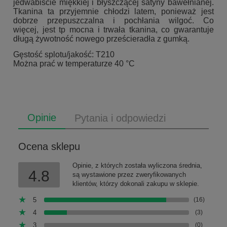
jedwabiście miękkiej i błyszczącej satyny bawełnianej.
Tkanina ta przyjemnie chłodzi latem, ponieważ jest
dobrze przepuszczalna i pochłania wilgoć. Co
więcej, jest tp mocna i trwała tkanina, co gwarantuje
długą żywotność nowego prześcieradła z gumką.
Gęstość splotu/jakość: T210
Można prać w temperaturze 40 °C
Opinie
Pytania i odpowiedzi
Ocena sklepu
Opinie, z których została wyliczona średnia,
4.8
są wystawione przez zweryfikowanych
klientów, którzy dokonali zakupu w sklepie.
5
(16)
4
(3)
3
(0)