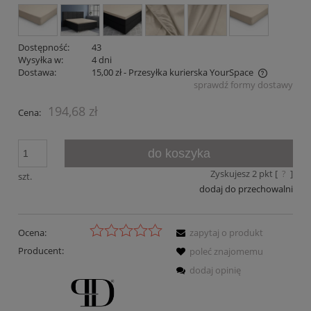
Dostępność:
43
Wysyłka w:
4 dni
Dostawa:
15,00 zł
- Przesyłka kurierska YourSpace
sprawdź formy dostawy
Cena nie zawiera ewentualnych kosztów płatności
194,68 zł
Cena:
do koszyka
Zyskujesz
2
pkt [
?
]
szt.
dodaj do przechowalni
Ocena:
zapytaj o produkt
Producent:
poleć znajomemu
dodaj opinię