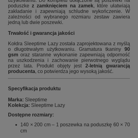
użytkowaniu. Do kompletu dołączone są poszewki na
poduszke
z zamknięciem na zamek
, które ułatwiają
zakładanie i zapewniają schludne wykończenie. W
zależności od wybranego rozmiaru zestaw zawiera
jedną lub dwie poszewki.
Trwałość i gwarancja jakości
Kołdra Sleeptime Lazy została zaprojektowana z myślą
o długotrwałym użytkowaniu. Gramatura tkaniny
90
gsm
oraz staranne wykonanie zapewniają odporność
na uszkodzenia i zachowanie pierwotnego wyglądu
przez lata. Produkt objęty jest
2-letnią gwarancją
producenta
, co potwierdza jego wysoką jakość.
Specyfikacja produktu
Marka:
Sleeptime
Kolekcja:
Sleeptime Lazy
Dostępne rozmiary:
140 × 200 cm – 1 poszewka na poduszkę 60 × 70
cm