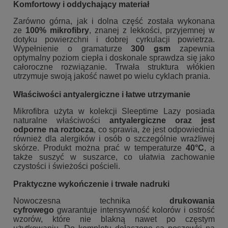
Komfortowy i oddychający materiał
Zarówno górna, jak i dolna część została wykonana
ze
100% mikrofibry
, znanej z lekkości, przyjemnej w
dotyku powierzchni i dobrej cyrkulacji powietrza.
Wypełnienie o gramaturze
300 gsm
zapewnia
optymalny poziom ciepła i doskonale sprawdza się jako
całoroczne rozwiązanie. Trwała struktura włókien
utrzymuje swoją jakość nawet po wielu cyklach prania.
Właściwości antyalergiczne i łatwe utrzymanie
Mikrofibra użyta w kolekcji Sleeptime Lazy posiada
naturalne właściwości
antyalergiczne oraz jest
odporne na roztocza
, co sprawia, że jest odpowiednia
również dla alergików i osób o szczególnie wrażliwej
skórze. Produkt można prać w temperaturze
40°C
, a
także suszyć w suszarce, co ułatwia zachowanie
czystości i świeżości pościeli.
Praktyczne wykończenie i trwałe nadruki
Nowoczesna technika
drukowania
cyfrowego
gwarantuje intensywność kolorów i ostrość
wzorów, które nie blakną nawet po częstym