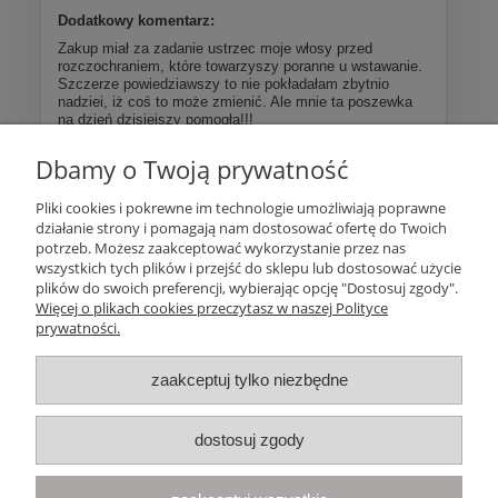
Dodatkowy komentarz:
Zakup miał za zadanie ustrzec moje włosy przed
rozczochraniem, które towarzyszy poranne u wstawanie.
Szczerze powiedziawszy to nie pokładałam zbytnio
nadziei, iż coś to może zmienić. Ale mnie ta poszewka
na dzień dzisiejszy pomogła!!!
Dbamy o Twoją prywatność
Więcej opinii
Pliki cookies i pokrewne im technologie umożliwiają poprawne
działanie strony i pomagają nam dostosować ofertę do Twoich
Pomoc
potrzeb. Możesz zaakceptować wykorzystanie przez nas
wszystkich tych plików i przejść do sklepu lub dostosować użycie
plików do swoich preferencji, wybierając opcję "Dostosuj zgody".
Moje konto
Więcej o plikach cookies przeczytasz w naszej Polityce
prywatności.
Płatności i dostawa
zaakceptuj tylko niezbędne
Informacje
dostosuj zgody
O nas