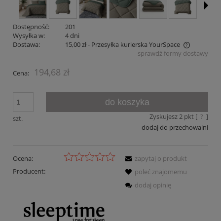
Dostępność:
201
Wysyłka w:
4 dni
Dostawa:
15,00 zł
- Przesyłka kurierska YourSpace
sprawdź formy dostawy
Cena nie zawiera ewentualnych kosztów płatności
194,68 zł
Cena:
do koszyka
Zyskujesz
2
pkt [
?
]
szt.
dodaj do przechowalni
Ocena:
zapytaj o produkt
Producent:
poleć znajomemu
dodaj opinię