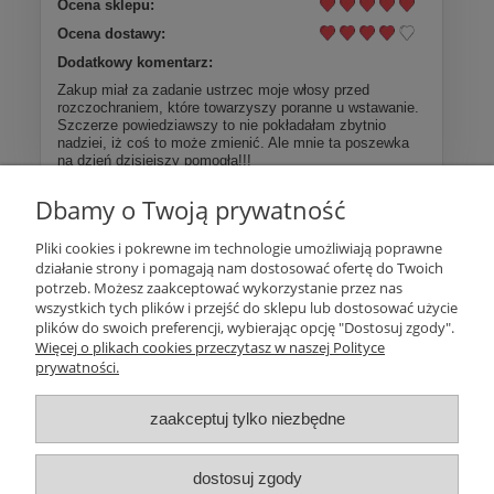
Ocena sklepu:
Ocena dostawy:
Dodatkowy komentarz:
Zakup miał za zadanie ustrzec moje włosy przed
rozczochraniem, które towarzyszy poranne u wstawanie.
Szczerze powiedziawszy to nie pokładałam zbytnio
nadziei, iż coś to może zmienić. Ale mnie ta poszewka
na dzień dzisiejszy pomogła!!!
Dbamy o Twoją prywatność
Więcej opinii
Pliki cookies i pokrewne im technologie umożliwiają poprawne
działanie strony i pomagają nam dostosować ofertę do Twoich
Pomoc
potrzeb. Możesz zaakceptować wykorzystanie przez nas
wszystkich tych plików i przejść do sklepu lub dostosować użycie
plików do swoich preferencji, wybierając opcję "Dostosuj zgody".
Moje konto
Więcej o plikach cookies przeczytasz w naszej Polityce
prywatności.
Płatności i dostawa
zaakceptuj tylko niezbędne
Informacje
dostosuj zgody