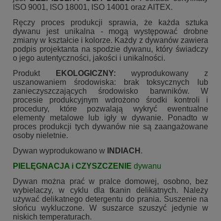
ISO 9001, ISO 18001, ISO 14001 oraz AITEX.
Ręczy proces produkcji sprawia, że każda sztuka
dywanu jest unikalna - mogą występować drobne
zmiany w kształcie i kolorze. Każdy z dywanów zawiera
podpis projektanta na spodzie dywanu, który świadczy
o jego autentyczności, jakości i unikalności.
Produkt
EKOLOGICZNY:
wyprodukowany z
uszanowaniem środowiska: brak toksycznych lub
zanieczyszczających środowisko barwników. W
procesie produkcyjnym wdrożono środki kontroli i
procedury, które pozwalają wykryć ewentualne
elementy metalowe lub igły w dywanie. Ponadto w
proces produkcji tych dywanów nie są zaangażowane
osoby nieletnie.
Dywan wyprodukowano w
INDIACH
.
PIELĘGNACJA i CZYSZCZENIE
dywanu
Dywan można prać w pralce domowej, osobno, bez
wybielaczy, w cyklu dla tkanin delikatnych. Należy
używać delikatnego detergentu do prania. Suszenie na
słońcu wykluczone. W suszarce szuszyć jedynie w
niskich temperaturach.