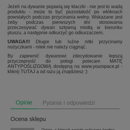
Jeżeli na dywanie pojawią się kłaczki - nie jest to wadą
produktu - może to być pozostałość po włóknach
powstałych podczas przycinania wełny. Wskazane jest
żeby podczas pierwszych dni stosowania
przeczesywać dywan sztywną miotłą w kierunku
pluszu, a następnie odkurzyć go odkurzaczem.
UWAGA!!!
Długie lub luźne nitki przycinamy
nożyczkami - nitek nie należy ciągnąć.
By zapewnić dywanowi zdecydowanie lepszą
przyczepność do połogi polecam
MATĘ
ANTYPOŚLIZGOWĄ
dostępną na
www.yourspace.pl
-
kliknij
TUTAJ
a od razu ją znajdziesz :)
Opinie
Pytania i odpowiedzi
Ocena sklepu
Opinie, z których została wyliczona średnia,