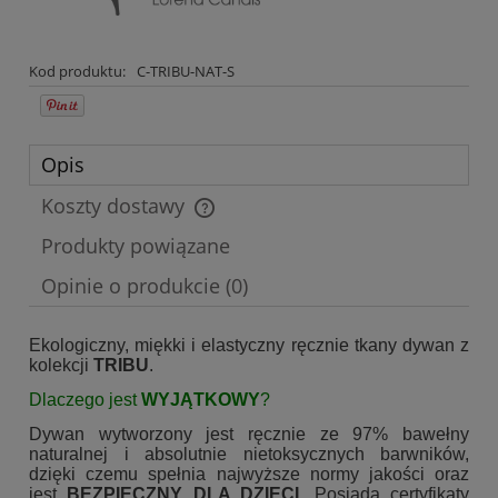
Kod produktu:
C-TRIBU-NAT-S
Opis
Koszty dostawy
Cena nie zawiera ewentualnych kosztów płatności
Produkty powiązane
Opinie o produkcie (0)
Ekologiczny, miękki i elastyczny ręcznie tkany dywan z
kolekcji
TRIBU
.
Dlaczego jest
WYJĄTKOWY
?
Dywan wytworzony jest ręcznie ze 97% bawełny
naturalnej i absolutnie nietoksycznych barwników,
dzięki czemu spełnia najwyższe normy jakości oraz
jest
BEZPIECZNY DLA DZIECI.
Posiada certyfikaty