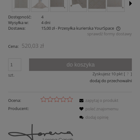
Dostępność:
4
Wysyłka w:
4 dni
Dostawa:
15,00 zł
- Przesyłka kurierska YourSpace
sprawdź formy dostawy
Cena nie zawiera ewentualnych kosztów płatności
520,03 zł
Cena:
do koszyka
Zyskujesz
10
pkt [
?
]
szt.
dodaj do przechowalni
Ocena:
zapytaj o produkt
Producent:
poleć znajomemu
dodaj opinię