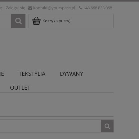
ię
Zaloguj się
kontakt@yourspace.pl
+48 668 833 068
Koszyk:
(pusty)
IE
TEKSTYLIA
DYWANY
OUTLET