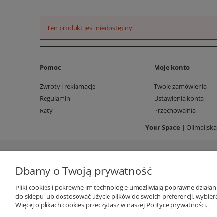
Ten produkt jest niedostępny.
Pomoc
Moje konto
Zwroty i reklamacje
Twoje zamówienia
Regulamin
Ustawienia konta
Raty
Przechowalnia
Your Space
| Olimpijska
Dbamy o Twoją prywatność
Pliki cookies i pokrewne im technologie umożliwiają poprawne działa
do sklepu lub dostosować użycie plików do swoich preferencji, wybiera
Więcej o plikach cookies przeczytasz w naszej Polityce prywatności.