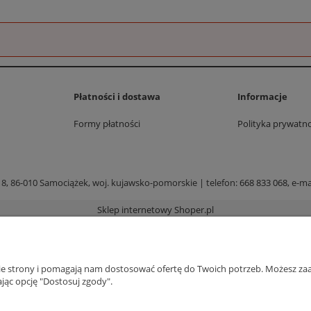
Płatności i dostawa
Informacje
Formy płatności
Polityka prywatno
 8, 86-010 Samociążek, woj. kujawsko-pomorskie | telefon:
668 833 068
, e-ma
Sklep internetowy Shoper.pl
nie strony i pomagają nam dostosować ofertę do Twoich potrzeb. Możesz zaa
jąc opcję "Dostosuj zgody".