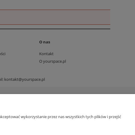
O nas
ści
Kontakt
O yourspace.pl
il:
kontakt@yourspace.pl
kceptować wykorzystanie przez nas wszystkich tych plików i przejść