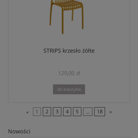
STRIPS krzesło żółte
129,00 zł
do koszyka
«
1
2
3
4
5
...
18
»
Nowości