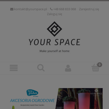
kontakt@yourspace.pl
+48 668 833 068
Zarejestruj się
Zaloguj się