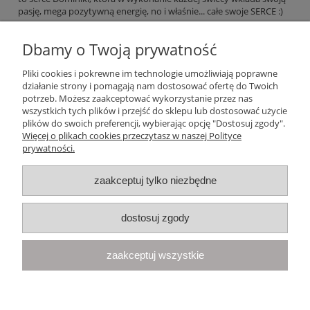
pasję, mega pozytywną energię, no i właśnie... całe swoje SERCE :)
Dbamy o Twoją prywatność
czytaj całość »
Pliki cookies i pokrewne im technologie umożliwiają poprawne
działanie strony i pomagają nam dostosować ofertę do Twoich
Pomoc
potrzeb. Możesz zaakceptować wykorzystanie przez nas
wszystkich tych plików i przejść do sklepu lub dostosować użycie
plików do swoich preferencji, wybierając opcję "Dostosuj zgody".
Moje konto
Więcej o plikach cookies przeczytasz w naszej Polityce
prywatności.
Płatności i dostawa
zaakceptuj tylko niezbędne
Informacje
dostosuj zgody
O nas
zaakceptuj wszystkie
Your Space
| Olimpijska 8, 86-010 Samociążek, woj. kujawsko-
pomorskie | telefon:
668 833 068
, e-mail:
kontakt@yourspace.pl
pokaż pełną wersję strony