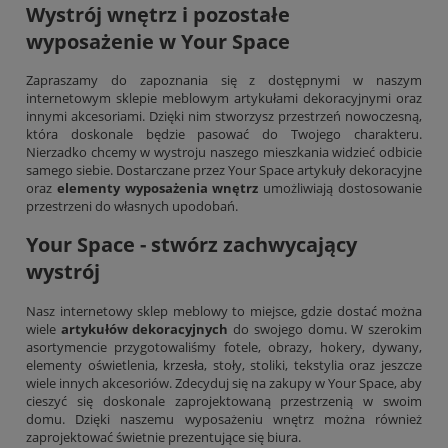
Wystrój wnętrz i pozostałe
wyposażenie w Your Space
Zapraszamy do zapoznania się z dostępnymi w naszym
internetowym sklepie meblowym artykułami dekoracyjnymi oraz
innymi akcesoriami. Dzięki nim stworzysz przestrzeń nowoczesną,
która doskonale będzie pasować do Twojego charakteru.
Nierzadko chcemy w wystroju naszego mieszkania widzieć odbicie
samego siebie. Dostarczane przez Your Space artykuły dekoracyjne
oraz
elementy wyposażenia wnętrz
umożliwiają dostosowanie
przestrzeni do własnych upodobań.
Your Space - stwórz zachwycający
wystrój
Nasz internetowy sklep meblowy to miejsce, gdzie dostać można
wiele
artykułów dekoracyjnych
do swojego domu. W szerokim
asortymencie przygotowaliśmy fotele, obrazy, hokery, dywany,
elementy oświetlenia,
krzesła
, stoły, stoliki, tekstylia oraz jeszcze
wiele innych akcesoriów. Zdecyduj się na zakupy w Your Space, aby
cieszyć się doskonale zaprojektowaną przestrzenią w swoim
domu. Dzięki naszemu wyposażeniu wnętrz można również
zaprojektować świetnie prezentujące się biura.