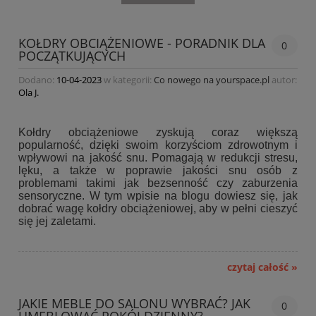
KOŁDRY OBCIĄŻENIOWE - PORADNIK DLA
0
POCZĄTKUJĄCYCH
Dodano:
10-04-2023
w kategorii:
Co nowego na yourspace.pl
autor:
Ola J.
Kołdry obciążeniowe zyskują coraz większą
popularność, dzięki swoim korzyściom zdrowotnym i
wpływowi na jakość snu. Pomagają w redukcji stresu,
lęku, a także w poprawie jakości snu osób z
problemami takimi jak bezsenność czy zaburzenia
sensoryczne. W tym wpisie na blogu dowiesz się, jak
dobrać wagę kołdry obciążeniowej, aby w pełni cieszyć
się jej zaletami.
czytaj całość »
JAKIE MEBLE DO SALONU WYBRAĆ? JAK
0