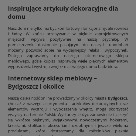
Inspirujące artykuły dekoracyjne dla
domu
Nasz dom nie tylko ma być komfortowy i funkcjonalny, ale również
i ładny. W końcu przebywanie w pięknie zaprojektowanych
miejscach wpływa pozytywnie na naszą psychikę. W
pomieszczeniu doskonale pasującym do naszych upodobań
możemy pozwolić sobie na wydajniejszy relaks i wypoczynek.
Dlatego zapraszamy do naszego internetowego sklepu
meblowego, gdzie kupisz naprawdę wiele pięknych elementów
wyposażenia i wystroju wnętrz dla swojego domu bądź biura.
Internetowy sklep meblowy –
Bydgoszcz i okolice
Naszą działalność online prowadzimy w okolicy miasta
Bydgoszcz
,
chociaż z naszego asortymentu - artykułów dekoracyjnych oraz
elementów wystroju i wyposażenia wnętrz, mogą skorzystać
wszyscy na terenie Polski. Wystarczy złożyć zamówienie i cieszyć
się wkrótce pięknymi, wyjątkowymi, nowoczesnymi
hokerami
,
krzesłami, stolikami, akcesoriami ozdobnymi i jeszcze wieloma
produktami, które dostarczamy dla miłośników pięknie