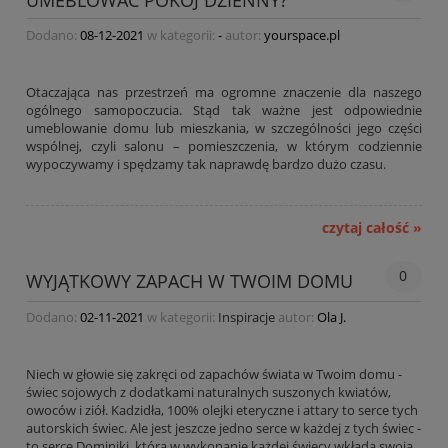
UMEBLOWAĆ POKÓJ DZIENNY?
Dodano:
08-12-2021
w kategorii:
-
autor:
yourspace.pl
Otaczająca nas przestrzeń ma ogromne znaczenie dla naszego
ogólnego samopoczucia. Stąd tak ważne jest odpowiednie
umeblowanie domu lub mieszkania, w szczególności jego części
wspólnej, czyli salonu – pomieszczenia, w którym codziennie
wypoczywamy i spędzamy tak naprawdę bardzo dużo czasu.
czytaj całość »
0
WYJĄTKOWY ZAPACH W TWOIM DOMU
Dodano:
02-11-2021
w kategorii:
Inspiracje
autor:
Ola J.
Niech w głowie się zakręci od zapachów świata w Twoim domu -
świec sojowych z dodatkami naturalnych suszonych kwiatów,
owoców i ziół. Kadzidła, 100% olejki eteryczne i attary to serce tych
autorskich świec. Ale jest jeszcze jedno serce w każdej z tych świec -
to serce Dominiki, która w wykonanie każdej świecy wkłada swoją